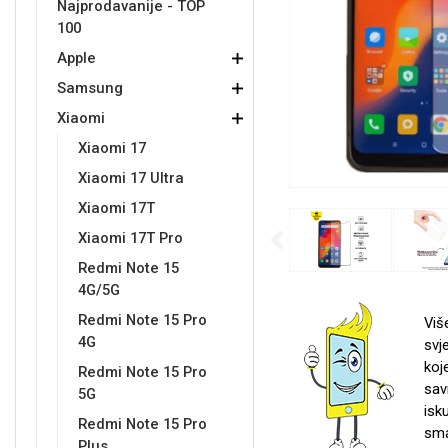
Najprodavanije - TOP
100
Držači za romobil
FM Transmitteri
USB kablovi
Samsung
Samsung
Babe
Držači za ruku
Šaljivi motivi
HDMI kabel
HI-FI linije
Huawei
Xiaomi
Apple
Samsung
Xiaomi
Xiaomi 17
Xiaomi 17 Ultra
Xiaomi 17T
Punjači za mobitel
Ostali držači
AUX kablovi
Croatos
Sony
Najprodavanije - TOP 100
Adapteri za mobitel
Spigen maskice
LCD Tablet
Xiaomi 17T Pro
Previous
Redmi Note 15
4G/5G
Redmi Note 15 Pro
Viš
4G
svj
koj
Univerzalno kaljeno staklo
Redmi Note 15 Pro
Gym
Univerzalne futrole i
Unicorn kolekcija
sav
5G
maskice
isk
Redmi Note 15 Pro
sma
Plus