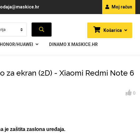
odaja@maskice.hr
Moj račun
Košarica
HONOR/HUAWEI
DINAMO X MASKICE.HR
lo za ekran (2D) - Xiaomi Redmi Note 6
0
a je zaštita zaslona uređaja.