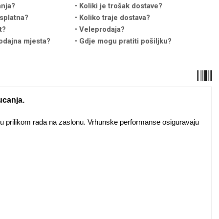
anja?
Koliki je trošak dostave?
splatna?
Koliko traje dostava?
t?
Veleprodaja?
odajna mjesta?
Gdje mogu pratiti pošiljku?
ucanja.
iku prilikom rada na zaslonu. Vrhunske performanse osiguravaju