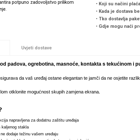
antira potpuno zadovoljstvo prilikom
Koji su načini plać
nje.
Kada je dostava be
Tko dostavlja pake
Gdje mogu naći pr
Uvjeti dostave
ti od padova, ogrebotina, masnoće, kontakta s tekućinom i p
osigurava da vaš uređaj ostane elegantan te jamči da ne osjetite razl
klom otklonite mogućnost skupih zamjena ekrana.
?
cija napravljena za dodatnu zaštitu uređaja
 kaljenog stakla
 ne dodaje težinu vašem uređaju