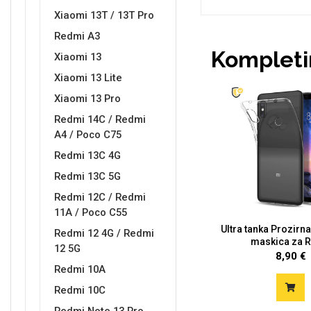
Xiaomi 13T / 13T Pro
Redmi A3
Kompletir
Xiaomi 13
Xiaomi 13 Lite
Doodles
Apstraktni motivi
Xiaomi 13 Pro
Redmi 14C / Redmi
A4 / Poco C75
Redmi 13C 4G
Redmi 13C 5G
Redmi 12C / Redmi
Monogrami
Dječji motivi
11A / Poco C55
Ultra tanka Prozirna
Redmi 12 4G / Redmi
maskica za R
12 5G
8,90 €
Redmi 10A
Redmi 10C