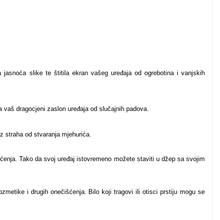
jasnoća slike te štitila ekran vašeg uređaja od ogrebotina i vanjskih
a vaš dragocjeni zaslon uređaja od slučajnih padova.
ez straha od stvaranja mjehurića.
tećenja. Tako da svoj uređaj istovremeno možete staviti u džep sa svojim
zmetike i drugih onečišćenja. Bilo koji tragovi ili otisci prstiju mogu se