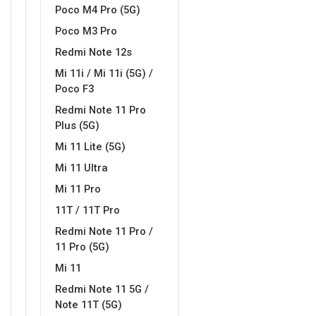
Poco M4 Pro (5G)
MarbleMania
Gaming motivi
Poco M3 Pro
Redmi Note 12s
Mi 11i / Mi 11i (5G) /
Poco F3
Redmi Note 11 Pro
Plus (5G)
Crtani filmovi
Sportski motivi
Mi 11 Lite (5G)
Mi 11 Ultra
Mi 11 Pro
11T / 11T Pro
Redmi Note 11 Pro /
11 Pro (5G)
Obiteljski motivi
Mix
Mi 11
Redmi Note 11 5G /
Note 11T (5G)