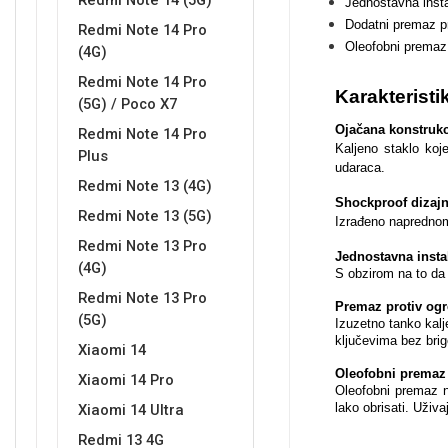
Redmi Note 14 (5G)
Jednostavna insta
Dodatni premaz pr
Redmi Note 14 Pro
Oleofobni premaz 
(4G)
Redmi Note 14 Pro
Karakteristi
(5G) / Poco X7
Love motivi
I Need Some Space
Ojačana konstrukc
Redmi Note 14 Pro
Kaljeno staklo koj
Plus
udaraca.
Redmi Note 13 (4G)
Shockproof dizajn
Redmi Note 13 (5G)
Izrađeno naprednom 
Redmi Note 13 Pro
Jednostavna insta
(4G)
Quotes Collection
Cirkus
S obzirom na to da 
Redmi Note 13 Pro
Premaz protiv ogr
(5G)
Izuzetno tanko kalj
ključevima bez bri
Xiaomi 14
Oleofobni premaz s
Xiaomi 14 Pro
Oleofobni premaz nu
lako obrisati. Uživ
Xiaomi 14 Ultra
Zodiac
Halloween
Redmi 13 4G