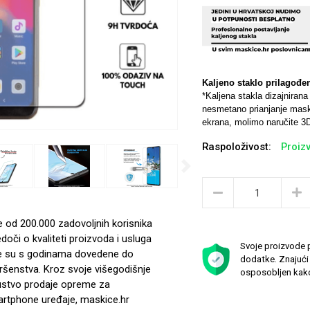
Kaljeno staklo prilagođe
*Kaljena stakla dizajniran
nesmetano prianjanje maski
ekrana, molimo naručite 3D
Raspoloživost:
Proizv
Next
e od 200.000 zadovoljnih korisnika
edoči o kvaliteti proizvoda i usluga
Svoje proizvode p
e su s godinama dovedene do
dodatke. Znajući 
ršenstva. Kroz svoje višegodišnje
osposobljen kako
ustvo prodaje opreme za
rtphone uređaje, maskice.hr