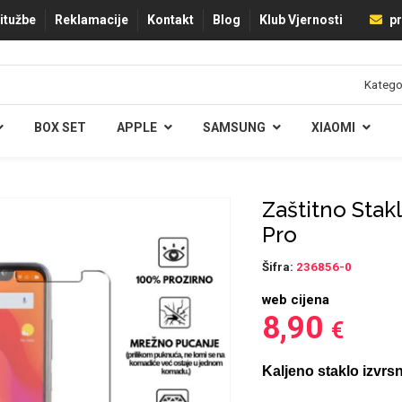
ritužbe
Reklamacije
Kontakt
Blog
Klub Vjernosti
pr
BOX SET
APPLE
SAMSUNG
XIAOMI
Zaštitno Stak
Pro
Šifra:
236856-0
web cijena
8,90
€
Kaljeno staklo izvrsn