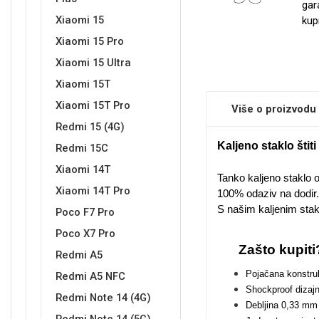
gar
Xiaomi 15
kup
Xiaomi 15 Pro
Sleng
Feel Good
Xiaomi 15 Ultra
Preklopne maskice
Xiaomi 15T
Xiaomi 15T Pro
Više o proizvodu
Redmi 15 (4G)
Kaljeno staklo šti
Redmi 15C
Xiaomi 14T
Životinjsko carstvo
Takeoff
Tanko kaljeno staklo 
Xiaomi 14T Pro
100% odaziv na dodir.
S našim kaljenim sta
Poco F7 Pro
Poco X7 Pro
Zašto kupiti
Redmi A5
Pojačana konstruk
Redmi A5 NFC
Svemirska kolekcija
Valentinovo
Shockproof dizajn
Redmi Note 14 (4G)
Debljina 0,33 mm