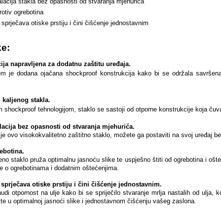
lacija stakla bez opasnosti od stvaranja mjehurića
otiv ogrebotina
sprječava otiske prstiju i čini čišćenje jednostavnim
ke:
ija napravljena za dodatnu zaštitu uređaja.
em je dodana ojačana shockproof konstrukcija kako bi se održala savršena 
 kaljenog stakla.
shockproof tehnologijom, staklo se sastoji od otporne konstrukcije koja čuv
lacija bez opasnosti od stvaranja mjehurića
.
je ovo visokokvalitetno zaštitno staklo, možete ga postaviti na svoj uređaj b
ebotina.
eno staklo pruža optimalnu jasnoću slike te uspješno štiti od ogrebotina i oš
ge o ogrebotinama i dodatnim oštećenjima.
prječava otiske prstiju i čini čišćenje jednostavnim.
di otpornost na ulje kako bi se spriječilo stvaranje mrlja nastalih od ulja, ko
ajte u optimalnoj jasnoći slike i jednostavnom čišćenju vašeg zaslona.