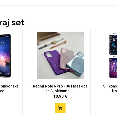
aj set
 Silikonska
Redmi Note 6 Pro - 3u1 Maskica
Silikon
ed...
sa Šljokicama -...
Not
10,90 €