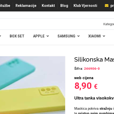
ritužbe
Reklamacije
Kontakt
Blog
Klub Vjernosti
pr
BOX SET
APPLE
SAMSUNG
XIAOMI
Silikonska Ma
Šifra:
246906-0
web cijena
8,90
€
Ultra tanka visokokv
Maskica pokriva
stražnju
te
pristup svim gumbima