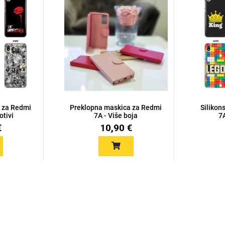
a za Redmi
Preklopna maskica za Redmi
Silikon
otivi
7A - Više boja
7A
€
10,90 €