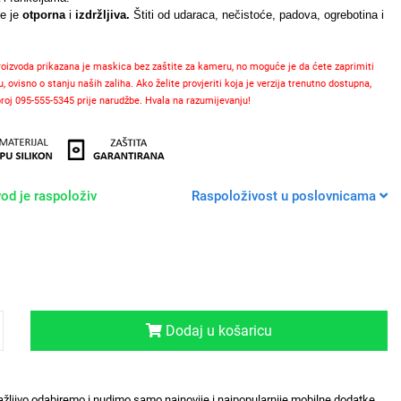
de je
otporna
i
izdržljiva.
Štiti od udaraca, nečistoće, padova, ogrebotina i
izvoda prikazana je maskica bez zaštite za kameru, no moguće je da ćete zaprimiti
visno o stanju naših zaliha. Ako želite provjeriti koja je verzija trenutno dostupna,
roj 095-555-5345 prije narudžbe. Hvala na razumijevanju!
od je raspoloživ
Raspoloživost u poslovnicama
Dodaj u košaricu
ažljivo odabiremo i nudimo samo najnovije i najpopularnije mobilne dodatke.