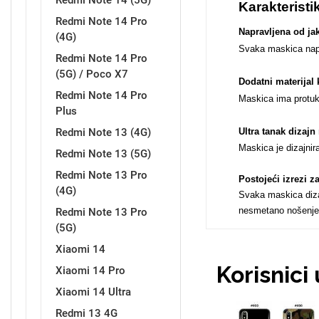
Redmi Note 14 (5G)
Karakteristi
Redmi Note 14 Pro
Napravljena od jak
(4G)
Svaka maskica naprav
Redmi Note 14 Pro
(5G) / Poco X7
Love motivi
I Need Some Space
Dodatni materijal 
Redmi Note 14 Pro
Maskica ima protukl
Plus
Redmi Note 13 (4G)
Ultra tanak dizaj
Maskica je dizajnir
Redmi Note 13 (5G)
Redmi Note 13 Pro
Postojeći izrezi 
(4G)
Quotes Collection
Cirkus
Svaka maskica dizaj
nesmetano nošenje
Redmi Note 13 Pro
(5G)
Xiaomi 14
Korisnici
Xiaomi 14 Pro
Xiaomi 14 Ultra
Zodiac
Halloween
Redmi 13 4G