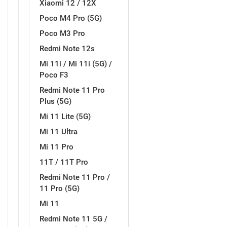
Xiaomi 12 / 12X
Poco M4 Pro (5G)
MarbleMania
Gaming motivi
Poco M3 Pro
Redmi Note 12s
Mi 11i / Mi 11i (5G) /
Poco F3
Redmi Note 11 Pro
Crtani filmovi
Sportski motivi
Plus (5G)
Mi 11 Lite (5G)
Mi 11 Ultra
Mi 11 Pro
11T / 11T Pro
Redmi Note 11 Pro /
Obiteljski motivi
Mix
11 Pro (5G)
Mi 11
Redmi Note 11 5G /