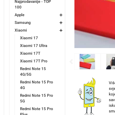
Najprodavanije - TOP
100
Držači za romobil
FM Transmitteri
USB kablovi
Samsung
Samsung
Babe
Držači za ruku
Šaljivi motivi
HDMI kabel
HI-FI linije
Huawei
Xiaomi
Apple
Samsung
Xiaomi
Xiaomi 17
Xiaomi 17 Ultra
Xiaomi 17T
Punjači za mobitel
Ostali držači
AUX kablovi
Croatos
Sony
Najprodavanije - TOP 100
Adapteri za mobitel
Spigen maskice
LCD Tablet
Xiaomi 17T Pro
Previous
Redmi Note 15
4G/5G
Redmi Note 15 Pro
Viš
4G
svj
koj
Univerzalno kaljeno staklo
Redmi Note 15 Pro
Gym
Univerzalne futrole i
Unicorn kolekcija
sav
5G
maskice
isk
Redmi Note 15 Pro
sma
Plus