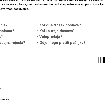
na sva vaša pitanja, naš tim korisničke podrške profesionalno je osposobljen
sva vaša očekivanja.
anja?
Koliki je trošak dostave?
splatna?
Koliko traje dostava?
t?
Veleprodaja?
odajna mjesta?
Gdje mogu pratiti pošiljku?
anje
i maskicu