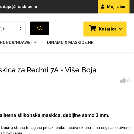
odaja@maskice.hr
Moj račun
Košarica
HONOR/HUAWEI
DINAMO X MASKICE.HR
skica za Redmi 7A - Više Boja
0
alitetna silikonska maskica, debljine samo 3 mm.
i
bočnu
stranu te lagano prelazi preko rubova ekrana. Ima originalne otvore
i funkcijama.