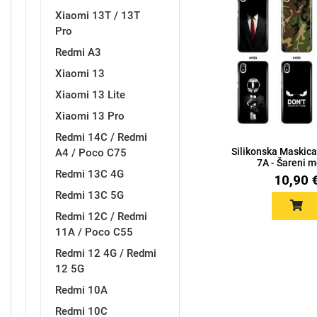
Xiaomi 13T / 13T
Pro
Redmi A3
Xiaomi 13
Xiaomi 13 Lite
Doodles
Apstraktni motivi
Xiaomi 13 Pro
Redmi 14C / Redmi
Silikonska Maskic
A4 / Poco C75
7A - Šareni m
Redmi 13C 4G
10,90 
Redmi 13C 5G
Monogrami
Dječji motivi
Redmi 12C / Redmi
11A / Poco C55
Redmi 12 4G / Redmi
12 5G
Redmi 10A
Redmi 10C