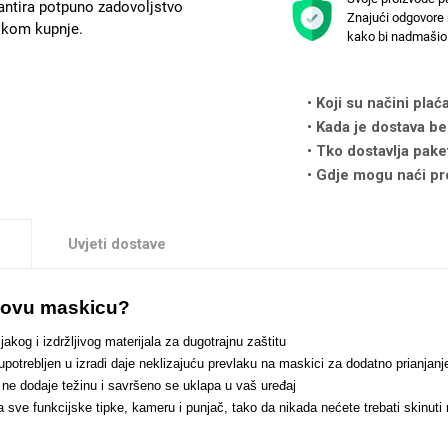
antira potpuno zadovoljstvo
Znajući odgovore 
likom kupnje.
kako bi nadmašio 
Koji su načini plać
Kada je dostava be
Tko dostavlja pake
Gdje mogu naći pr
Uvjeti dostave
i ovu maskicu?
jakog i izdržljivog materijala za dugotrajnu zaštitu
 upotrebljen u izradi daje neklizajuću prevlaku na maskici za dodatno prianj
n ne dodaje težinu i savršeno se uklapa u vaš uređaj
za sve funkcijske tipke, kameru i punjač, tako da nikada nećete trebati skinut