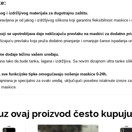
ke:
og i izdržljivog materijala za dugotrajnu zaštitu.
ljena je od jakog i izdržljivog silikona koji garantira fleksibilnost maskice i
koji se upotrebljava daje neklizajuću prevlaku na maskici za dodatno pri
izajuću prevlaku koja pruža dodatno prianjanje i smanjuje šanse ispadanja ur
n ne dodaje težinu vašem uređaju
.
ana tako da bude tanka, lagana i izdržljiva. Sa novim dizajnom ultra tanke sil
za sve funkcijske tipke omogućavaju nošenje maskice 0-24h
.
nirana je specijalno za svaki uređaj, uključujući posebno istaknute izreze za
 maskice.
 uz ovaj proizvod često kupuj