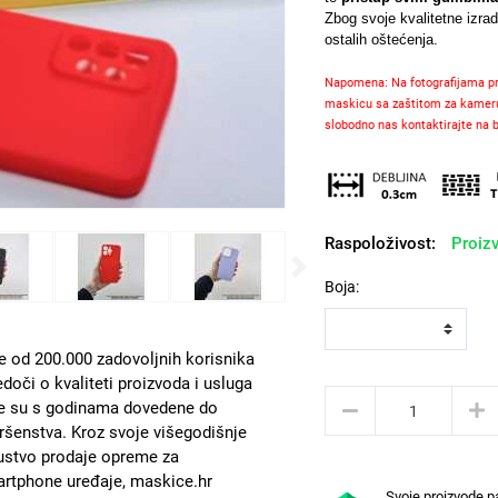
Zbog svoje kvalitetne izra
ostalih oštećenja.
Napomena: Na fotografijama pro
maskicu sa zaštitom za kameru, o
slobodno nas kontaktirajte na b
Raspoloživost:
Proizv
Next
Boja:
e od 200.000 zadovoljnih korisnika
edoči o kvaliteti proizvoda i usluga
e su s godinama dovedene do
ršenstva. Kroz svoje višegodišnje
ustvo prodaje opreme za
rtphone uređaje, maskice.hr
Svoje proizvode p