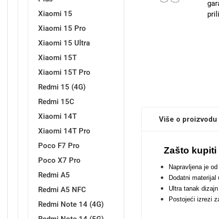
gar
Xiaomi 15
pri
Xiaomi 15 Pro
Sleng
Feel Good
Xiaomi 15 Ultra
Preklopne maskice
Xiaomi 15T
Xiaomi 15T Pro
Redmi 15 (4G)
Redmi 15C
Xiaomi 14T
Životinjsko carstvo
Takeoff
Više o proizvodu
Xiaomi 14T Pro
Poco F7 Pro
Zašto kupit
Poco X7 Pro
Napravljena je od 
Redmi A5
Dodatni materijal
Ultra tanak dizaj
Redmi A5 NFC
Svemirska kolekcija
Valentinovo
Postojeći izrezi 
Redmi Note 14 (4G)