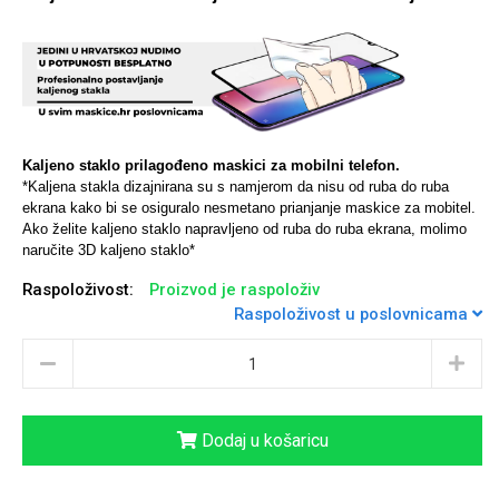
Univerzalne futrole i
Sleng
Preklopne maskice
Feel Good
maskice
Kaljeno staklo prilagođeno maskici za mobilni telefon.
*Kaljena stakla dizajnirana su s namjerom da nisu od ruba do ruba
ekrana kako bi se osiguralo nesmetano prianjanje maskice za mobitel.
Ako želite kaljeno staklo napravljeno od ruba do ruba ekrana, molimo
naručite 3D kaljeno staklo*
Raspoloživost:
Proizvod je raspoloživ
Životinjsko carstvo
Takeoff
Raspoloživost u poslovnicama
Dodaj u košaricu
Svemirska kolekcija
Valentinovo