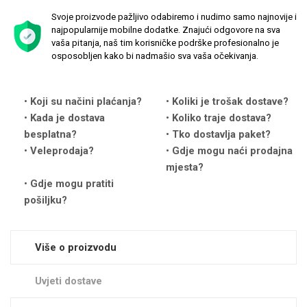
Svoje proizvode pažljivo odabiremo i nudimo samo najnovije i
najpopularnije mobilne dodatke. Znajući odgovore na sva
vaša pitanja, naš tim korisničke podrške profesionalno je
osposobljen kako bi nadmašio sva vaša očekivanja.
Love motivi
I Need Some Space
Koji su načini plaćanja?
Koliki je trošak dostave?
Kada je dostava
Koliko traje dostava?
besplatna?
Tko dostavlja paket?
Veleprodaja?
Gdje mogu naći prodajna
mjesta?
Gdje mogu pratiti
pošiljku?
Quotes Collection
Cirkus
Više o proizvodu
Uvjeti dostave