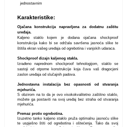
jednostavnim
Za njega
Za nju
Karakteristike:
Ojačana konstrukcija napravljena za dodatnu zaštitu
uređaja.
Kaljeno staklo kojem je dodana ojačana shockproof
konstrukcija kako bi se održala savršena jasnoća slike te
štitila ekran vašeg uređaja od ogrebotina i vanjskih udaraca.
Svijet životinja
Auto - Moto motivi
Shockproof dizajn kaljenog stakla.
Izrađeno naprednom shockproof tehnologijom, staklo se
sastoji od otporne konstrukcije koja čuva vaš dragocjeni
zaslon uređaja od slučajnih padova.
Jednostavna instalacija bez opasnosti od stvaranja
mjehurića
.
S obzirom na to da je ovo visokokvalitetno zaštitno staklo,
možete ga postaviti na svoj uređaj bez straha od stvaranja
Mandale / Cvjetni
Citati & Stihovi
mjehurića.
motivi
Premaz protiv ogrebotina.
Izuzetno tanko kaljeno staklo pruža optimalnu jasnoću slike
te uspješno štiti od ogrebotina i oštećenja. Tako da svoj