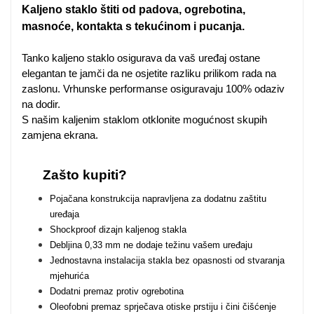
Zodiac
Halloween
Kaljeno staklo štiti od padova, ogrebotina,
masnoće, kontakta s tekućinom i pucanja.
Tanko kaljeno staklo osigurava da vaš uređaj ostane
elegantan te jamči da ne osjetite razliku prilikom rada na
zaslonu. Vrhunske performanse osiguravaju 100% odaziv
na dodir.
Doodles
Apstraktni motivi
S našim kaljenim staklom otklonite mogućnost skupih
zamjena ekrana.
Zašto kupiti?
Pojačana konstrukcija napravljena za dodatnu zaštitu
uređaja
Monogrami
Dječji motivi
Shockproof dizajn kaljenog stakla
Debljina 0,33 mm ne dodaje težinu vašem uređaju
Jednostavna instalacija stakla bez opasnosti od stvaranja
mjehurića
Dodatni premaz protiv ogrebotina
Oleofobni premaz sprječava otiske prstiju i čini čišćenje