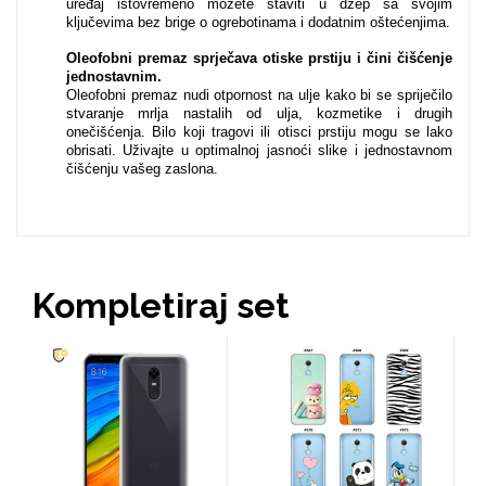
uređaj istovremeno možete staviti u džep sa svojim
ključevima bez brige o ogrebotinama i dodatnim oštećenjima.
Oleofobni premaz sprječava otiske prstiju i čini čišćenje
MarbleMania
jednostavnim.
Oleofobni premaz nudi otpornost na ulje kako bi se spriječilo
stvaranje mrlja nastalih od ulja, kozmetike i drugih
onečišćenja. Bilo koji tragovi ili otisci prstiju mogu se lako
obrisati. Uživajte u optimalnoj jasnoći slike i jednostavnom
čišćenju vašeg zaslona.
Gaming motivi
Crtani filmovi
Kompletiraj set
Sportski motivi
Obiteljski motivi