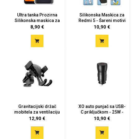
Ultra tanka Prozirna
Silikonska Maskica za
Silikonska maskica za
Redmi 5 - Šareni motivi
Xia...
8,90 €
10,90 €
Mix
Gravitacijski držač
XO auto punjač sa USB-
mobitela za ventilaciju
C priključkom - 25W -
cr...
12,90 €
10,90 €