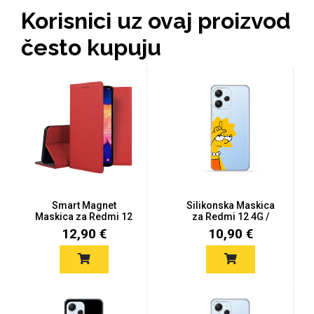
Korisnici uz ovaj proizvod
Za njega
Za nju
često kupuju
Svijet životinja
Auto - Moto motivi
Smart Magnet
Silikonska Maskica
Maskica za Redmi 12
za Redmi 12 4G /
4G / Redmi 12...
Redmi 12 5...
12,90 €
10,90 €
Mandale / Cvjetni
Citati & Stihovi
motivi