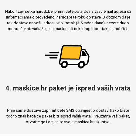
Nakon završetka narudžbe, primit ćete potvrdu na vašu email adresu sa
informacijama o provedenoj narudžbi te roku dostave. S obzirom da je
rok dostave na vašu adresu vrlo kratak (3-5 radna dana), nećete dugo
morati čekati vašu željenu maskicu ili neki drugi dodatak za mobitel.
4. maskice.hr paket je ispred vaših vrata
Prije same dostave zaprimit ćete SMS obavijest o dostavi kako biste
točno znali kada će paket biti ispred vaših vrata. Preuzmite vaš paket,
otvorite ga i ocijenite svoje maskice.hr iskustvo.