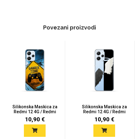
Povezani proizvodi
Silikonska Maskica za
Silikonska Maskica za
Redmi 12 4G / Redmi
Redmi 12 4G / Redmi
12 5...
12 5...
10,90 €
10,90 €