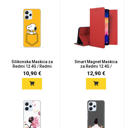
Silikonska Maskica za
Smart Magnet Maskica
Redmi 12 4G / Redmi
za Redmi 12 4G /
12 5...
Redmi 12...
10,90 €
12,90 €