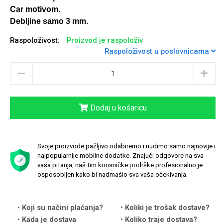
Car
motivom.
Debljine samo 3 mm.
Raspoloživost:
Proizvod je raspoloživ
Raspoloživost u poslovnicama
Univerzalne futrole i
Sleng
Preklopne maskice
Feel Good
maskice
Dodaj u košaricu
Životinjsko carstvo
Takeoff
Svoje proizvode pažljivo odabiremo i nudimo samo najnovije i
najpopularnije mobilne dodatke. Znajući odgovore na sva
vaša pitanja, naš tim korisničke podrške profesionalno je
osposobljen kako bi nadmašio sva vaša očekivanja.
Koji su načini plaćanja?
Koliki je trošak dostave?
Svemirska kolekcija
Valentinovo
Kada je dostava
Koliko traje dostava?