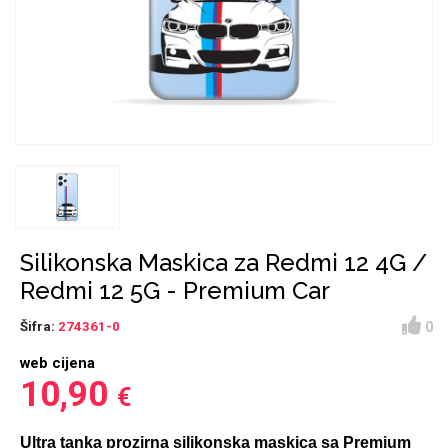
Držači za romobil
FM Transmitteri
USB kablovi
Huawei
Babe
Držači za ruku
Šaljivi motivi
HDMI kabel
HI-FI linije
Samsung
Huawei
Sony
Ostali držači
AUX kablovi
Croatos
Xiaomi
Adapteri za mobitel
Punjači za mobitel
Najprodavanije -
LCD Tablet
TOP 100
Silikonska Maskica za Redmi 12 4G /
Redmi 12 5G - Premium Car
0
Šifra:
274361-0
web cijena
Spigen maskice
Univerzalno kaljeno
10,90
€
Gym
Unicorn kolekcija
staklo
Ultra tanka prozirna silikonska maskica sa Premium