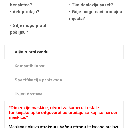
besplatna?
Tko dostavlja paket?
Veleprodaja?
Gdje mogu naći prodajna
mjesta?
Gdje mogu pratiti
pošiljku?
Love motivi
I Need Some Space
Više o proizvodu
Kompatibilnost
Specifikacije proizvoda
Quotes Collection
Cirkus
Uvjeti dostave
*
Dimenzije maskice, otvori za kameru i ostale
funkcijske tipke odgovarat će uređaju za koji se naruči
maskica.*
Maskica pokriva
stražnju
i
bočnu
stranu
te lagano prelazi