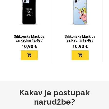
MarbleMania
Silikonska Maskica
Silikonska Maskica
za Redmi 12 4G /
za Redmi 12 4G /
Redmi 12 5...
Redmi 12 5...
10,90 €
10,90 €
Gaming motivi
Crtani filmovi
Kakav je postupak
Sportski motivi
Obiteljski motivi
narudžbe?