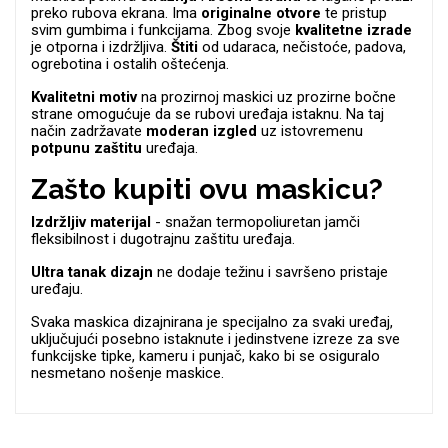
Zodiac
Halloween
preko rubova ekrana. Ima
originalne
otvore
te pristup
svim gumbima i funkcijama. Zbog svoje
kvalitetne
izrade
je otporna i izdržljiva.
Štiti
od udaraca, nečistoće, padova,
ogrebotina i ostalih oštećenja.
Kvalitetni
motiv
na prozirnoj maskici uz prozirne bočne
strane omogućuje da se rubovi uređaja istaknu. Na taj
način zadržavate
moderan
izgled
uz istovremenu
potpunu
zaštitu
uređaja.
Doodles
Apstraktni motivi
Zašto kupiti ovu maskicu?
Izdržljiv materijal
- snažan termopoliuretan jamči
fleksibilnost i dugotrajnu zaštitu uređaja.
Ultra tanak dizajn
ne dodaje težinu i savršeno pristaje
uređaju.
Svaka maskica dizajnirana je specijalno za svaki uređaj,
Monogrami
Dječji motivi
uključujući posebno istaknute i jedinstvene izreze za sve
funkcijske tipke, kameru i punjač, kako bi se osiguralo
nesmetano nošenje maskice.