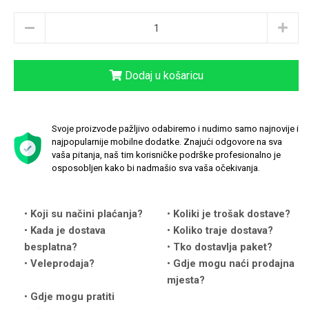
Dodaj u košaricu
Love motivi
I Need Some Space
Svoje proizvode pažljivo odabiremo i nudimo samo najnovije i
najpopularnije mobilne dodatke. Znajući odgovore na sva
vaša pitanja, naš tim korisničke podrške profesionalno je
osposobljen kako bi nadmašio sva vaša očekivanja.
Quotes Collection
Cirkus
Koji su načini plaćanja?
Koliki je trošak dostave?
Kada je dostava
Koliko traje dostava?
besplatna?
Tko dostavlja paket?
Veleprodaja?
Gdje mogu naći prodajna
mjesta?
Gdje mogu pratiti