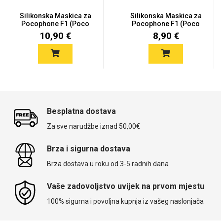
Silikonska Maskica za
Silikonska Maskica za
Pocophone F1 (Poco
Pocophone F1 (Poco
F1)...
F1) -...
10,90 €
8,90 €
Besplatna dostava
Za sve narudžbe iznad 50,00€
Brza i sigurna dostava
Brza dostava u roku od 3-5 radnih dana
Vaše zadovoljstvo uvijek na prvom mjestu
100% sigurna i povoljna kupnja iz vašeg naslonjača