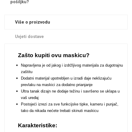
pošiljku?
Zodiac
Halloween
Više o proizvodu
Uvjeti dostave
Doodles
Apstraktni motivi
Zašto kupiti ovu maskicu?
Napravljena je od jakog i izdržljivog materijala za dugotrajnu
zaštitu
Dodatni materijal upotrebljen u izradi daje neklizajuću
prevlaku na maskici za dodatno prianjanje
Ultra tanak dizajn ne dodaje težinu i savršeno se uklapa u
Monogrami
Dječji motivi
vaš uređaj
Postojeći izrezi za sve funkcijske tipke, kameru i punjač,
tako da nikada nećete trebati skinuti maskicu
Karakteristike: