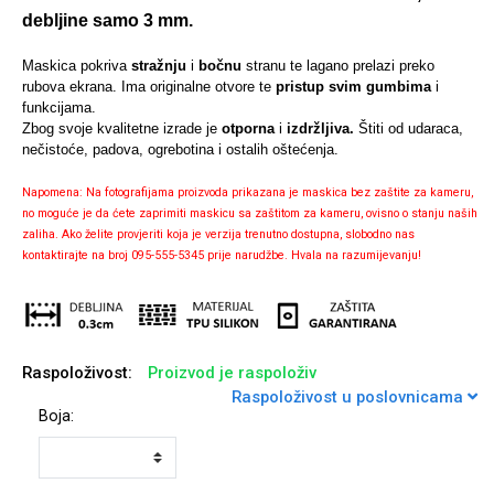
debljine samo 3 mm.
Maskica pokriva
stražnju
i
bočnu
stranu te lagano prelazi preko
rubova ekrana. Ima originalne otvore te
pristup svim gumbima
i
funkcijama.
Univerzalne futrole i
Sleng
Preklopne maskice
Feel Good
Zbog svoje kvalitetne izrade je
otporna
i
izdržljiva.
Štiti od udaraca,
maskice
nečistoće, padova, ogrebotina i ostalih oštećenja.
Napomena: Na fotografijama proizvoda prikazana je maskica bez zaštite za kameru,
no moguće je da ćete zaprimiti maskicu sa zaštitom za kameru, ovisno o stanju naših
zaliha. Ako želite provjeriti koja je verzija trenutno dostupna, slobodno nas
kontaktirajte na broj 095-555-5345 prije narudžbe. Hvala na razumijevanju!
Životinjsko carstvo
Takeoff
Raspoloživost:
Proizvod je raspoloživ
Raspoloživost u poslovnicama
Boja:
Svemirska kolekcija
Valentinovo