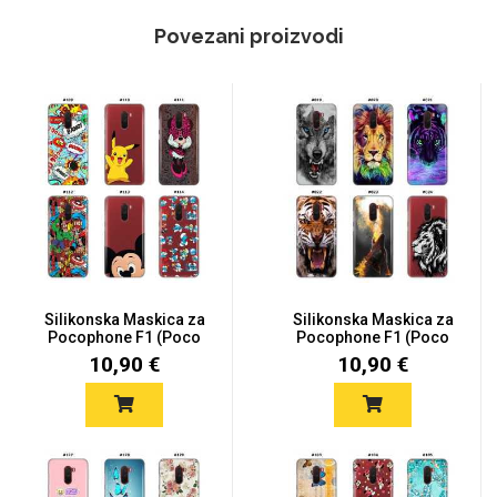
Povezani proizvodi
Silikonska Maskica za
Silikonska Maskica za
Pocophone F1 (Poco
Pocophone F1 (Poco
F1)...
F1)...
10,90 €
10,90 €