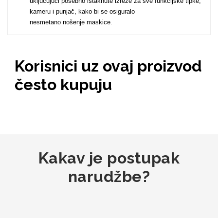
uključujući posebno istaknute izreze za sve funkcijske tipke,
kameru i punjač, kako bi se osiguralo
nesmetano nošenje maskice.
MarbleMania
Korisnici uz ovaj proizvod
često kupuju
Gaming motivi
Crtani filmovi
Kakav je postupak
narudžbe?
Sportski motivi
Obiteljski motivi