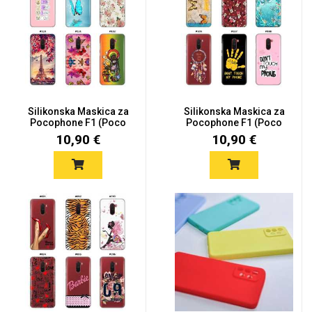
Silikonska Maskica za
Silikonska Maskica za
Pocophone F1 (Poco
Pocophone F1 (Poco
F1)...
F1)...
10,90 €
10,90 €