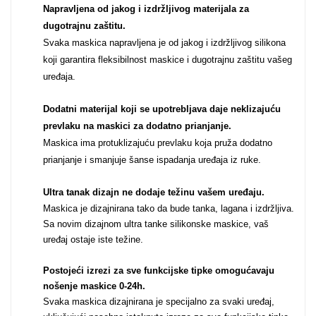
Napravljena od jakog i izdržljivog materijala za
Za njega
Za nju
dugotrajnu zaštitu.
Svaka maskica napravljena je od jakog i izdržljivog silikona
koji garantira fleksibilnost maskice i dugotrajnu zaštitu vašeg
uređaja.
Dodatni materijal koji se upotrebljava daje neklizajuću
prevlaku na maskici za dodatno prianjanje.
Svijet životinja
Auto - Moto motivi
Maskica ima protuklizajuću prevlaku koja pruža dodatno
prianjanje i smanjuje šanse ispadanja uređaja iz ruke.
Ultra tanak dizajn ne dodaje težinu vašem uređaju
.
Maskica je dizajnirana tako da bude tanka, lagana i izdržljiva.
Sa novim dizajnom ultra tanke silikonske maskice, vaš
uređaj ostaje iste težine.
Mandale / Cvjetni
Citati & Stihovi
motivi
Postojeći izrezi za sve funkcijske tipke omogućavaju
nošenje maskice 0-24h
.
Svaka maskica dizajnirana je specijalno za svaki uređaj,