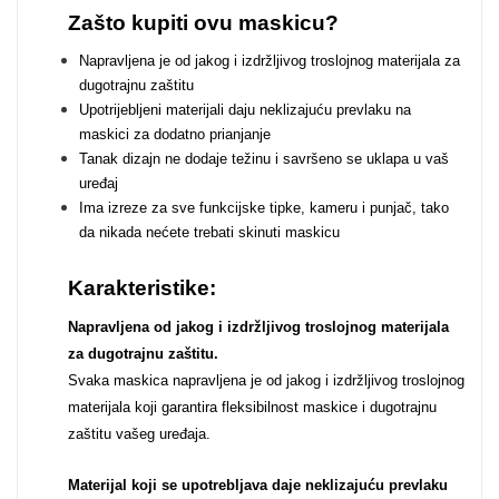
Zodiac
Halloween
Zašto kupiti ovu maskicu?
Napravljena je od jakog i izdržljivog troslojnog materijala za
dugotrajnu zaštitu
Upotrijebljeni materijali daju neklizajuću prevlaku na
maskici za dodatno prianjanje
Tanak dizajn ne dodaje težinu i savršeno se uklapa u vaš
Doodles
Apstraktni motivi
uređaj
Ima izreze za sve funkcijske tipke, kameru i punjač, tako
da nikada nećete trebati skinuti maskicu
Karakteristike:
Napravljena od jakog i izdržljivog troslojnog materijala
za dugotrajnu zaštitu.
Monogrami
Dječji motivi
Svaka maskica napravljena je od jakog i izdržljivog troslojnog
materijala koji garantira fleksibilnost maskice i dugotrajnu
zaštitu vašeg uređaja.
Materijal koji se upotrebljava daje neklizajuću prevlaku