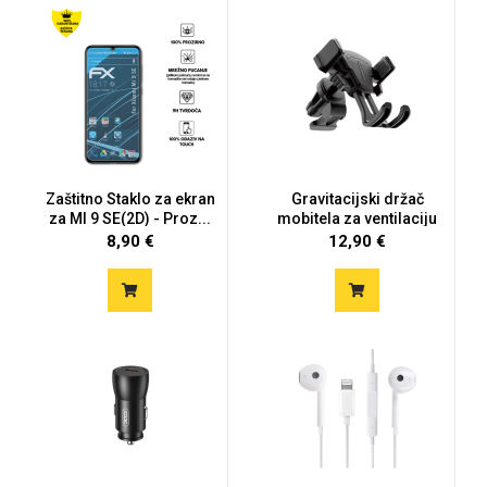
MarbleMania
Zaštitno Staklo za ekran
Gravitacijski držač
za MI 9 SE(2D) - Proz...
mobitela za ventilaciju
8,90 €
12,90 €
Gaming motivi
Crtani filmovi
Sportski motivi
Obiteljski motivi