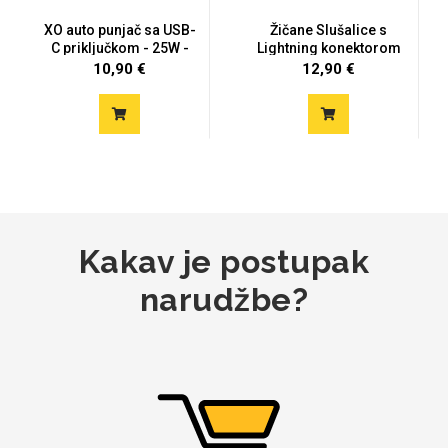
XO auto punjač sa USB-
Žičane Slušalice s
C priključkom - 25W -
Lightning konektorom
cr...
10,90 €
12,90 €
Mix
Kakav je postupak
narudžbe?