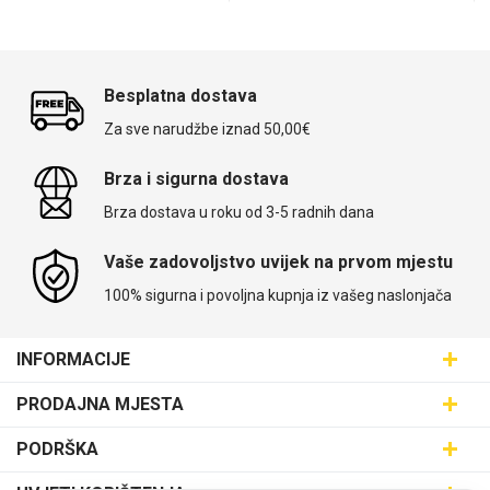
Besplatna dostava
Za sve narudžbe iznad 50,00€
Brza i sigurna dostava
Brza dostava u roku od 3-5 radnih dana
Vaše zadovoljstvo uvijek na prvom mjestu
100% sigurna i povoljna kupnja iz vašeg naslonjača
INFORMACIJE
Maskice.hr - Web trgovina
PRODAJNA MJESTA
SVIJET MASKICA d.o.o.
Poslovnica Trešnjevka
PODRŠKA
Aleja javora 13, 10000 Zagreb
Poslovnica Dubrava
095 5555 345
Dostava