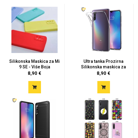
Silikonska Maskica za Mi
Ultra tanka Prozirna
9 SE - Više Boja
Silikonska maskica za
Xia...
8,90 €
8,90 €