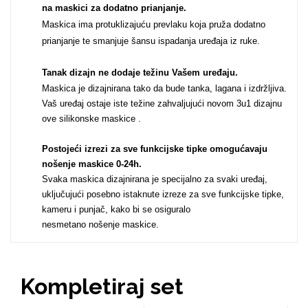
na maskici za dodatno prianjanje.
Za njega
Za nju
Maskica ima protuklizajuću prevlaku koja pruža dodatno
prianjanje te smanjuje šansu ispadanja uređaja iz ruke.
Tanak dizajn ne dodaje težinu Vašem uređaju
.
Maskica je dizajnirana tako da bude tanka, lagana i izdržljiva.
Vaš uređaj ostaje iste težine zahvaljujući novom 3u1 dizajnu
ove silikonske maskice .
Svijet životinja
Auto - Moto motivi
Postojeći izrezi za sve funkcijske tipke omogućavaju
nošenje maskice 0-24h
.
Svaka maskica dizajnirana je specijalno za svaki uređaj,
uključujući posebno istaknute izreze za sve funkcijske tipke,
kameru i punjač, kako bi se osiguralo
nesmetano nošenje maskice.
Mandale / Cvjetni
Citati & Stihovi
motivi
Kompletiraj set