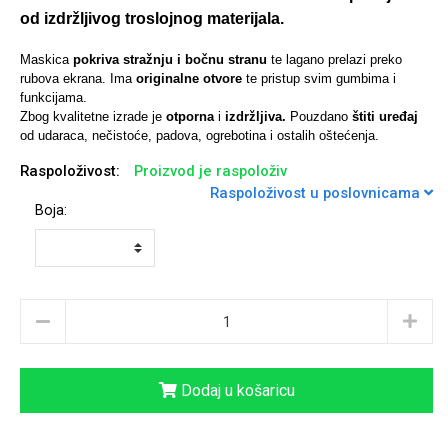
od izdržljivog troslojnog materijala.
Maskica
pokriva stražnju i bočnu stranu
te lagano prelazi preko
rubova ekrana. Ima
originalne otvore
te pristup svim gumbima i
funkcijama.
Univerzalne futrole i
Sleng
Preklopne maskice
Feel Good
Zbog kvalitetne izrade je
otporna
i
izdržljiva.
Pouzdano
štiti uređaj
maskice
od udaraca, nečistoće, padova, ogrebotina i ostalih oštećenja.
Raspoloživost:
Proizvod je raspoloživ
Raspoloživost u poslovnicama
Boja:
Životinjsko carstvo
Takeoff
Dodaj u košaricu
Svemirska kolekcija
Valentinovo