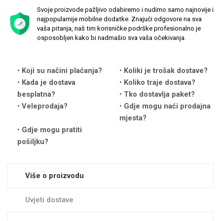
Svoje proizvode pažljivo odabiremo i nudimo samo najnovije i
najpopularnije mobilne dodatke. Znajući odgovore na sva
vaša pitanja, naš tim korisničke podrške profesionalno je
osposobljen kako bi nadmašio sva vaša očekivanja.
Love motivi
I Need Some Space
Koji su načini plaćanja?
Koliki je trošak dostave?
Kada je dostava
Koliko traje dostava?
besplatna?
Tko dostavlja paket?
Veleprodaja?
Gdje mogu naći prodajna
mjesta?
Gdje mogu pratiti
pošiljku?
Quotes Collection
Cirkus
Više o proizvodu
Uvjeti dostave