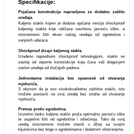
Specifikacije:
Za njega
Za nju
Pojačana konstrukcija napravljena za dodatnu zaštitu
uređaja.
Kaljeno staklo kojem je dodana ojačana verzija shockproof
kaljenog stakla koje održava savršenu jasnoću slike, a
istovremeno štiti ekran vašeg uređaja od ogrebotina i
vanjskih udaraca.
Shockproof dizajn kaljenog stakla.
Izrađeno naprednom shockproof tehnologijom, staklo se
Svijet životinja
Auto - Moto motivi
sastoji od otporne konstrukcije koja čuva vaš dragocjeni
zaslon uređaja od slučajnih padova.
Jednostavna instalacija bez opasnosti od stvaranja
mjehurića
.
S obzirom da je ovo visokokvalitetno zaštitno staklo, isto
možete postaviti na svoj uređaj bez straha od stvaranja
mjehurića.
Mandale / Cvjetni
Citati & Stihovi
Premaz protiv ogrebotina.
motivi
Izuzetno tanko kaljeno staklo pruža optimalnu jasnoću slike
te uspješno štiti od ogrebotina i oštećenja. Tako da svoj
uređaj istovremeno možete staviti u džep sa svojim
ključevima bez brige o ogrebotinama i dodatnim oštećenjima.