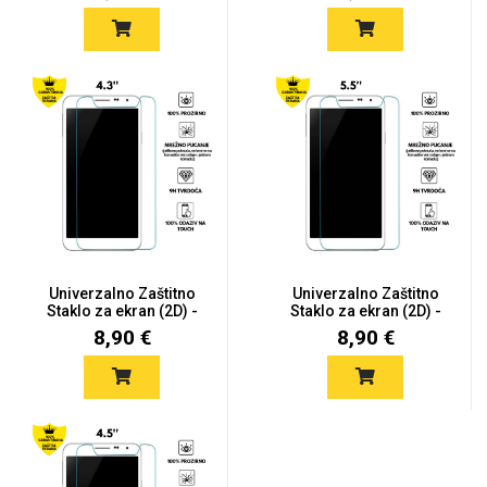
Univerzalno Zaštitno
Univerzalno Zaštitno
Staklo za ekran (2D) -
Staklo za ekran (2D) -
4....
5....
8,90 €
8,90 €