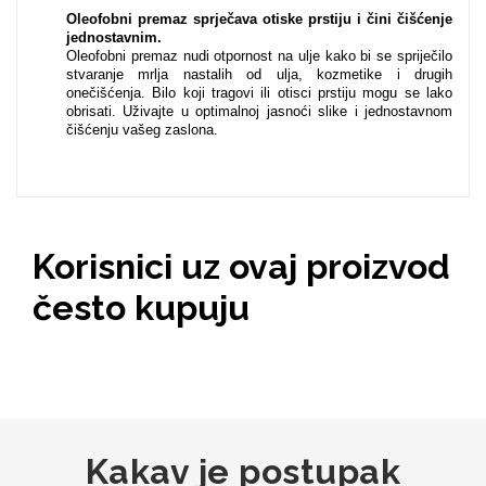
Oleofobni premaz sprječava otiske prstiju i čini čišćenje
jednostavnim.
Oleofobni premaz nudi otpornost na ulje kako bi se spriječilo
MarbleMania
stvaranje mrlja nastalih od ulja, kozmetike i drugih
onečišćenja. Bilo koji tragovi ili otisci prstiju mogu se lako
obrisati. Uživajte u optimalnoj jasnoći slike i jednostavnom
čišćenju vašeg zaslona.
Gaming motivi
Crtani filmovi
Korisnici uz ovaj proizvod
često kupuju
Sportski motivi
Obiteljski motivi
Kakav je postupak