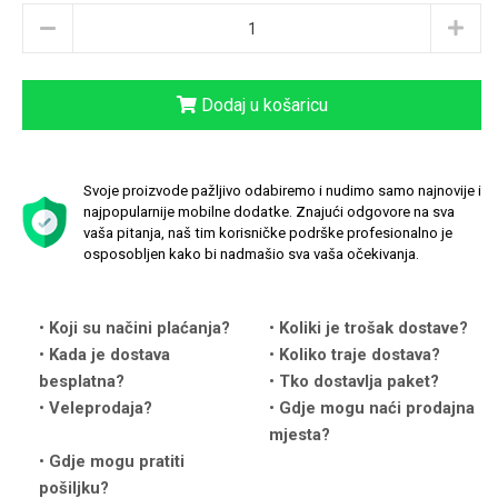
Dodaj u košaricu
Love motivi
I Need Some Space
Svoje proizvode pažljivo odabiremo i nudimo samo najnovije i
najpopularnije mobilne dodatke. Znajući odgovore na sva
vaša pitanja, naš tim korisničke podrške profesionalno je
osposobljen kako bi nadmašio sva vaša očekivanja.
Quotes Collection
Koji su načini plaćanja?
Koliki je trošak dostave?
Cirkus
Kada je dostava
Koliko traje dostava?
besplatna?
Tko dostavlja paket?
Veleprodaja?
Gdje mogu naći prodajna
mjesta?
Gdje mogu pratiti
pošiljku?