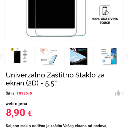
Držači za romobil
FM Transmitteri
USB kablovi
Huawei
Babe
Držači za ruku
Šaljivi motivi
HDMI kabel
HI-FI linije
Samsung
Huawei
Sony
Previous
Ostali držači
AUX kablovi
Croatos
Xiaomi
Najprodavanije - TOP
Adapteri za mobitel
Punjači za mobitel
LCD Tablet
100
Univerzalno Zaštitno Staklo za
ekran (2D) - 5.5''
1
Šifra:
10185-0
web cijena
Spigen maskice
Univerzalno kaljeno
8,90
€
Gym
Unicorn kolekcija
staklo
Kaljeno staklo odlična je zaštita Vašeg ekrana od padova,