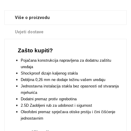
Zodiac
Halloween
Više o proizvodu
Uvjeti dostave
Doodles
Apstraktni motivi
Zašto kupiti?
Pojačana konstrukcija napravljena za dodatnu zaštitu
uređaja
Shockproof dizajn kaljenog stakla
Debljina 0,26 mm ne dodaje težinu vašem uređaju
Jednostavna instalacija stakla bez opasnosti od stvaranja
mjehurića
Monogrami
Dječji motivi
Dodatni premaz protiv ogrebotina
2.5D Zaobljeni rub za udobnost i sigurnost
Oleofobni premaz sprječava otiske prstiju i čini čišćenje
jednostavnim