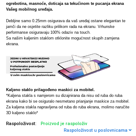
ogrebotina, masnoće, doticaja sa tekućinom te pucanja ekrana
Vašeg mobilnog uređaja.
Debljine samo 0.25mm osigurava da vaš uređaj ostane elegantan te
jamči da ne osjetite razliku prilikom rada na ekranu. Vrhunske
Univerzalne futrole i
Sleng
Preklopne maskice
Feel Good
performanse osiguravaju 100% odaziv na touch.
Sa našim kaljenim staklom otklonite mogućnost skupih zamjena
maskice
ekrana.
Životinjsko carstvo
Takeoff
Kaljeno staklo prilagođeno maskici za mobitel.
*Kaljena stakla s namjerom su dizajnirana da nisu od ruba do ruba
ekrana kako bi se osiguralo nesmetano prianjanje maskice za mobitel.
Za kaljena stakla napravljena od ruba do ruba ekrana, molimo naručite
3D kaljeno staklo*
Raspoloživost:
Proizvod je raspoloživ
Svemirska kolekcija
Valentinovo
Raspoloživost u poslovnicama