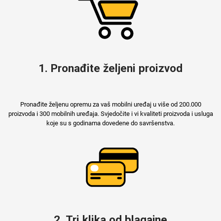
Za njega
Za nju
1. Pronađite željeni proizvod
Svijet životinja
Auto - Moto motivi
Pronađite željenu opremu za vaš mobilni uređaj u više od 200.000
proizvoda i 300 mobilnih uređaja. Svjedočite i vi kvaliteti proizvoda i usluga
koje su s godinama dovedene do savršenstva.
Mandale / Cvjetni
Citati & Stihovi
motivi
2. Tri klika od blagajne