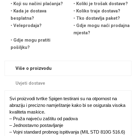
Koji su načini plaćanja?
Koliki je trošak dostave?
Kada je dostava
Koliko traje dostava?
besplatna?
Tko dostavlja paket?
Veleprodaja?
Gdje mogu naći prodajna
mjesta?
Gdje mogu pratiti
Love motivi
I Need Some Space
pošiljku?
Više o proizvodu
Uvjeti dostave
Quotes Collection
Cirkus
Svi proizvodi tvrtke Spigen testirani su na otpornost na
abraziju i precizno namještanje kako bi se osigurala visoka
kvaliteta maskice.
– Pruža najveću zaštitu od padova
– Jednostavno postavljanje
– Vojni standard probnog ispitivanja (MIL STD 810G 516.6)