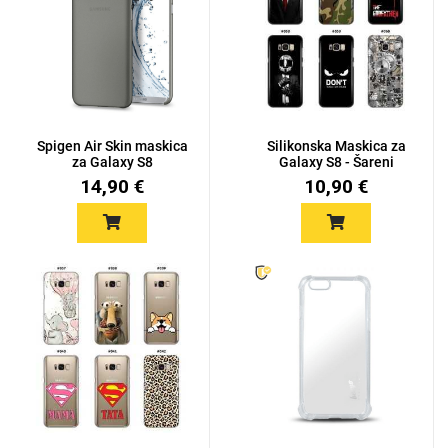
Spigen Air Skin maskica
Silikonska Maskica za
za Galaxy S8
Galaxy S8 - Šareni
motiv...
14,90 €
10,90 €