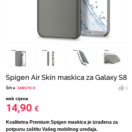
Držači za romobil
FM Transmitteri
USB kablovi
Huawei
Babe
Držači za ruku
Šaljivi motivi
HDMI kabel
HI-FI linije
Samsung
Huawei
Sony
Ostali držači
AUX kablovi
Croatos
Xiaomi
Adapteri za mobitel
Punjači za mobitel
Najprodavanije -
LCD Tablet
TOP 100
Spigen Air Skin maskica za Galaxy S8
0
Šifra:
248673-0
web cijena
14,90
€
Spigen maskice
Univerzalno kaljeno
Gym
Unicorn kolekcija
staklo
Kvalitetna Premium Spigen maskica je izrađena za
potpunu zaštitu Vašeg mobilnog uređaja.