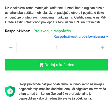
Uz visokokvalitetne materijale korištene u izradi imate rugidan dizajn
uz vrhunsku zaštitu mobitela.
Uz pripadajuće otvore i pojačane tipke
omogućuje pristup svim gumbima i funkcijama. Certificirana je uz Mil-
Grade zaštitu plastičnog poklopca s Air-Cushin TPU unutrašnjosti.
Univerzalne futrole i
Sleng
Preklopne maskice
Feel Good
Raspoloživost:
Proizvod je raspoloživ
maskice
Raspoloživost u poslovnicama
Dodaj u košaricu
Životinjsko carstvo
Takeoff
Svoje proizvode pažljivo odabiremo i nudimo samo najnovije i
najpopularnije mobilne dodatke. Znajući odgovore na sva vaša
pitanja, naš tim korisničke podrške profesionalno je
osposobljen kako bi nadmašio sva vaša očekivanja.
Svemirska kolekcija
Valentinovo