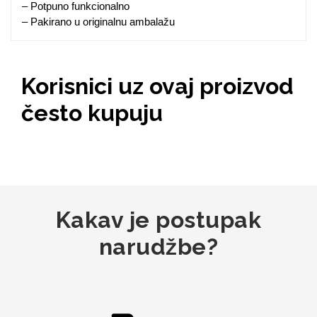
Zodiac
Halloween
– Potpuno funkcionalno
– Pakirano u originalnu ambalažu
Korisnici uz ovaj proizvod
često kupuju
Doodles
Apstraktni motivi
Kakav je postupak
Monogrami
Dječji motivi
narudžbe?