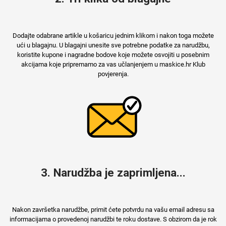
MarbleMania
Dodajte odabrane artikle u košaricu jednim klikom i nakon toga možete
ući u blagajnu. U blagajni unesite sve potrebne podatke za narudžbu,
koristite kupone i nagradne bodove koje možete osvojiti u posebnim
akcijama koje pripremamo za vas učlanjenjem u maskice.hr Klub
povjerenja.
Gaming motivi
Crtani filmovi
3. Narudžba je zaprimljena...
Sportski motivi
Obiteljski motivi
Nakon završetka narudžbe, primit ćete potvrdu na vašu email adresu sa
informacijama o provedenoj narudžbi te roku dostave. S obzirom da je rok