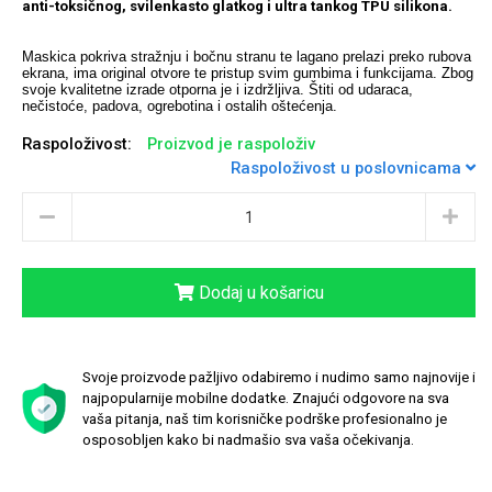
anti-toksičnog, svilenkasto glatkog i ultra tankog TPU silikona.
Maskica pokriva stražnju i bočnu stranu te lagano prelazi preko rubova
ekrana, ima original otvore te pristup svim gumbima i funkcijama.
Zbog
svoje kvalitetne izrade otporna je i izdržljiva. Štiti od udaraca,
nečistoće, padova, ogrebotina i ostalih oštećenja.
Univerzalne futrole i
Sleng
Preklopne maskice
Feel Good
Raspoloživost:
maskice
Proizvod je raspoloživ
Raspoloživost u poslovnicama
Dodaj u košaricu
Životinjsko carstvo
Takeoff
Svoje proizvode pažljivo odabiremo i nudimo samo najnovije i
najpopularnije mobilne dodatke. Znajući odgovore na sva
vaša pitanja, naš tim korisničke podrške profesionalno je
osposobljen kako bi nadmašio sva vaša očekivanja.
Svemirska kolekcija
Valentinovo