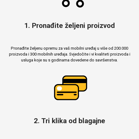
MarbleMania
1. Pronađite željeni proizvod
Pronađite željenu opremu za vaš mobilni uređaj u više od 200.000
proizvoda i 300 mobilnih uređaja. Svjedočite i vi kvaliteti proizvoda i
usluga koje su s godinama dovedene do savršenstva.
Gaming motivi
Crtani filmovi
Sportski motivi
Obiteljski motivi
2. Tri klika od blagajne