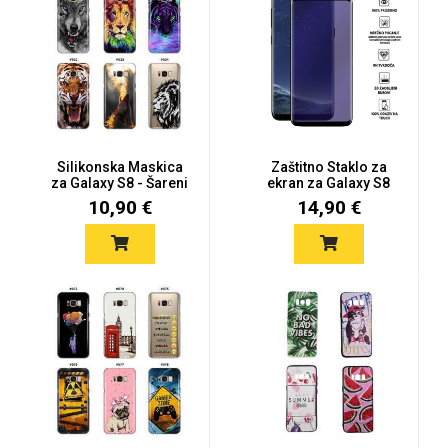
Zodiac
Halloween
Doodles
Apstraktni motivi
Silikonska Maskica
Zaštitno Staklo za
za Galaxy S8 - Šareni
ekran za Galaxy S8
motiv...
(3D zaob...
10,90 €
14,90 €
Monogrami
Dječji motivi