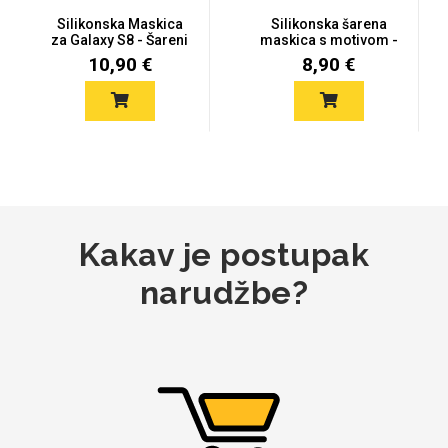
Silikonska Maskica
Silikonska šarena
Za njega
Za nju
za Galaxy S8 - Šareni
maskica s motivom -
motiv...
Galaxy S...
10,90 €
8,90 €
Svijet životinja
Auto - Moto motivi
Kakav je postupak
narudžbe?
Mandale / Cvjetni
Citati & Stihovi
motivi