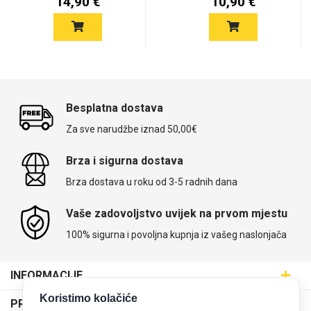
14,90 €
10,90 €
Besplatna dostava
Za sve narudžbe iznad 50,00€
Brza i sigurna dostava
Brza dostava u roku od 3-5 radnih dana
Vaše zadovoljstvo uvijek na prvom mjestu
100% sigurna i povoljna kupnja iz vašeg naslonjača
INFORMACIJE
Maskice.hr - Web trgovina
Koristimo kolačiće
PRODAJNA MJESTA
SVIJET MASKICA d.o.o.