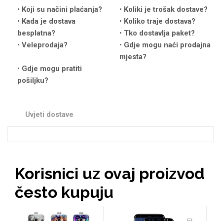
Koji su načini plaćanja?
Koliki je trošak dostave?
Kada je dostava
Koliko traje dostava?
besplatna?
Tko dostavlja paket?
Veleprodaja?
Gdje mogu naći prodajna
mjesta?
Love motivi
I Need Some Space
Gdje mogu pratiti
pošiljku?
Uvjeti dostave
Quotes Collection
Cirkus
Korisnici uz ovaj proizvod
često kupuju