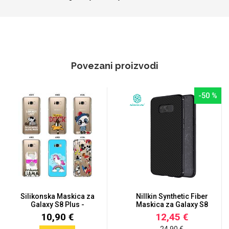
Povezani proizvodi
-50 %
Silikonska Maskica za
Nillkin Synthetic Fiber
Galaxy S8 Plus -
Maskica za Galaxy S8
Šareni...
P...
10,90 €
12,45 €