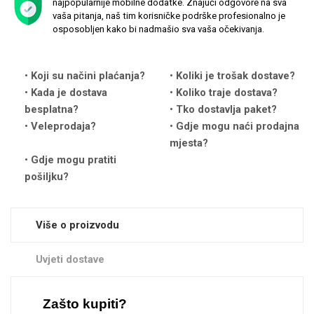
najpopularnije mobilne dodatke. Znajući odgovore na sva
vaša pitanja, naš tim korisničke podrške profesionalno je
osposobljen kako bi nadmašio sva vaša očekivanja.
Koji su načini plaćanja?
Koliki je trošak dostave?
Love motivi
I Need Some Space
Kada je dostava
Koliko traje dostava?
besplatna?
Tko dostavlja paket?
Veleprodaja?
Gdje mogu naći prodajna
mjesta?
Gdje mogu pratiti
pošiljku?
Quotes Collection
Cirkus
Više o proizvodu
Uvjeti dostave
Zodiac
Halloween
Zašto kupiti?