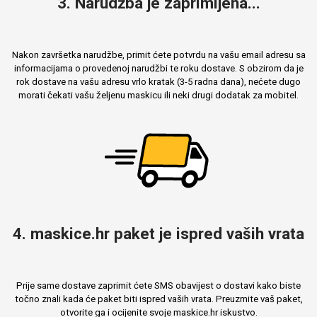
3. Narudžba je zaprimljena...
Nakon završetka narudžbe, primit ćete potvrdu na vašu email adresu sa
informacijama o provedenoj narudžbi te roku dostave. S obzirom da je
rok dostave na vašu adresu vrlo kratak (3-5 radna dana), nećete dugo
morati čekati vašu željenu maskicu ili neki drugi dodatak za mobitel.
4. maskice.hr paket je ispred vaših vrata
Prije same dostave zaprimit ćete SMS obavijest o dostavi kako biste
točno znali kada će paket biti ispred vaših vrata. Preuzmite vaš paket,
otvorite ga i ocijenite svoje maskice.hr iskustvo.