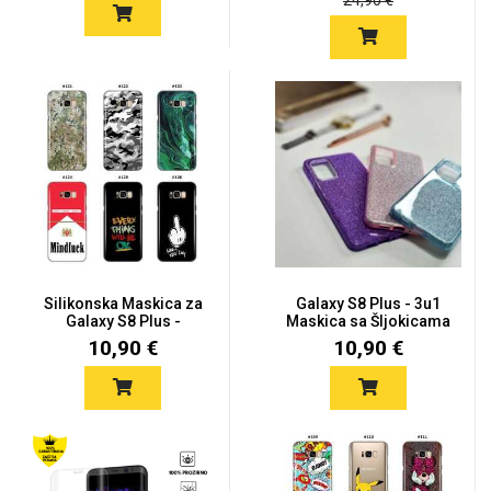
24,90 €
Silikonska Maskica za
Galaxy S8 Plus - 3u1
Galaxy S8 Plus -
Maskica sa Šljokicama
Šareni...
- V...
10,90 €
10,90 €