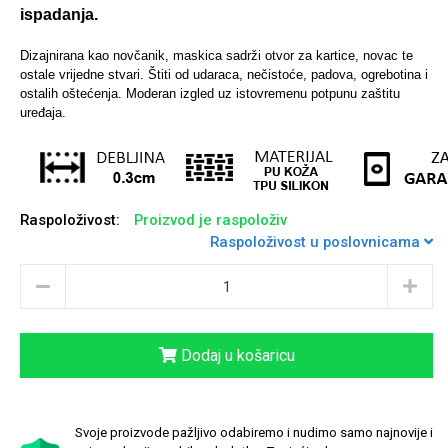
ispadanja.
Dizajnirana kao novčanik, maskica sadrži otvor za kartice, novac te
ostale vrijedne stvari. Štiti od udaraca, nečistoće, padova, ogrebotina i
Sleng
Feel Good
ostalih oštećenja. Moderan izgled uz istovremenu potpunu zaštitu
Preklopne maskice
uređaja.
Raspoloživost:
Proizvod je raspoloživ
Životinjsko carstvo
Raspoloživost u poslovnicama
Takeoff
Dodaj u košaricu
Svemirska kolekcija
Valentinovo
Svoje proizvode pažljivo odabiremo i nudimo samo najnovije i