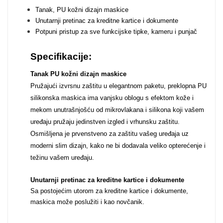
Tanak, PU kožni dizajn maskice
Unutarnji pretinac za kreditne kartice i dokumente
Potpuni pristup za sve funkcijske tipke, kameru i punjač
Specifikacije:
Doodles
Apstraktni motivi
Tanak PU kožni dizajn maskice
Pružajući izvrsnu zaštitu u elegantnom paketu, preklopna PU
silikonska maskica ima vanjsku oblogu s efektom kože i
mekom unutrašnjošću od mikrovlakana i silikona koji vašem
uređaju pružaju jedinstven izgled i vrhunsku zaštitu.
Osmišljena je prvenstveno za zaštitu vašeg uređaja uz
moderni slim dizajn, kako ne bi dodavala veliko opterećenje i
Monogrami
Dječji motivi
težinu vašem uređaju.
Unutarnji pretinac za kreditne kartice i dokumente
Sa postojećim utorom za kreditne kartice i dokumente,
maskica može poslužiti i kao novčanik.