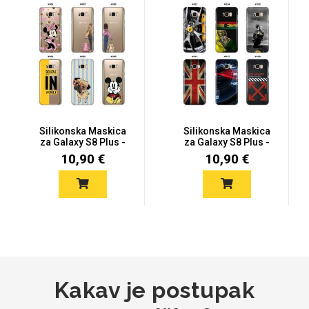
MarbleMania
Gaming motivi
Silikonska Maskica
Silikonska Maskica
Crtani filmovi
Sportski motivi
za Galaxy S8 Plus -
za Galaxy S8 Plus -
Šareni...
Šareni...
10,90 €
10,90 €
Obiteljski motivi
Mix
Kakav je postupak