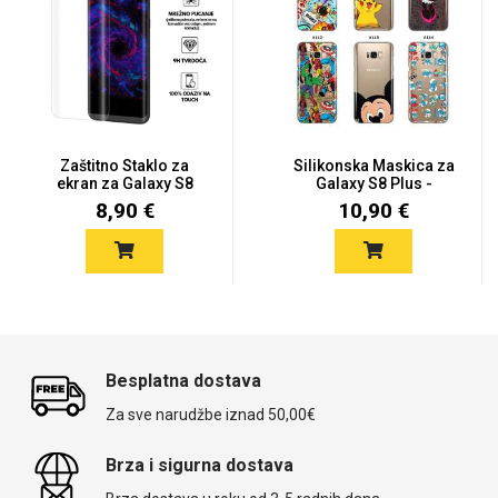
Zaštitno Staklo za
Silikonska Maskica za
ekran za Galaxy S8
Galaxy S8 Plus -
Plus (2D...
Šareni...
8,90 €
10,90 €
Besplatna dostava
Za sve narudžbe iznad 50,00€
Brza i sigurna dostava