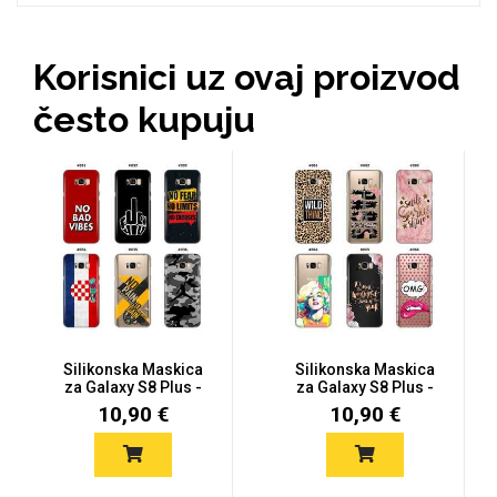
Za njega
Za nju
Korisnici uz ovaj proizvod
često kupuju
Svijet životinja
Auto - Moto motivi
Mandale / Cvjetni motivi
Citati & Stihovi
Silikonska Maskica
Silikonska Maskica
za Galaxy S8 Plus -
za Galaxy S8 Plus -
Šareni...
Šareni...
10,90 €
10,90 €