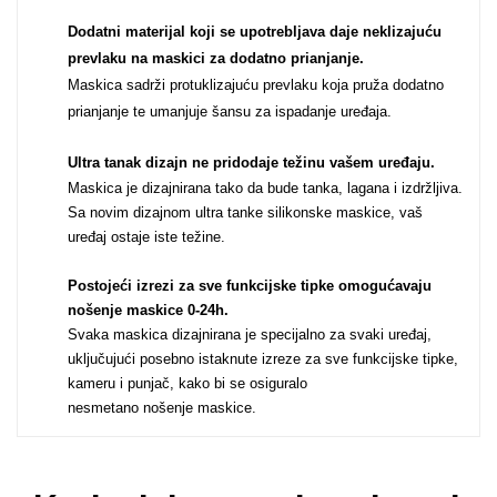
Dodatni materijal koji se upotrebljava daje neklizajuću
Za njega
Za nju
prevlaku na maskici za dodatno prianjanje.
Maskica sadrži protuklizajuću prevlaku koja pruža dodatno
prianjanje te umanjuje šansu za ispadanje uređaja.
Ultra tanak dizajn ne pridodaje težinu vašem uređaju
.
Maskica je dizajnirana tako da bude tanka, lagana i izdržljiva.
Sa novim dizajnom ultra tanke silikonske maskice, vaš
Svijet životinja
Auto - Moto motivi
uređaj ostaje iste težine.
Postojeći izrezi za sve funkcijske tipke omogućavaju
nošenje maskice 0-24h
.
Svaka maskica dizajnirana je specijalno za svaki uređaj,
uključujući posebno istaknute izreze za sve funkcijske tipke,
kameru i punjač, kako bi se osiguralo
Mandale / Cvjetni
Citati & Stihovi
nesmetano nošenje maskice.
motivi