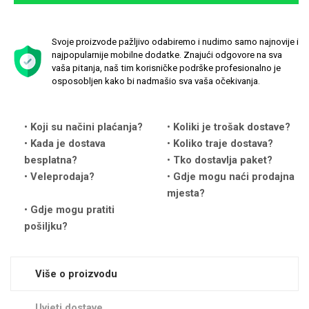
Svoje proizvode pažljivo odabiremo i nudimo samo najnovije i
najpopularnije mobilne dodatke. Znajući odgovore na sva
vaša pitanja, naš tim korisničke podrške profesionalno je
osposobljen kako bi nadmašio sva vaša očekivanja.
Love motivi
I Need Some Space
Koji su načini plaćanja?
Koliki je trošak dostave?
Kada je dostava
Koliko traje dostava?
besplatna?
Tko dostavlja paket?
Veleprodaja?
Gdje mogu naći prodajna
mjesta?
Quotes Collection
Cirkus
Gdje mogu pratiti
pošiljku?
Više o proizvodu
Uvjeti dostave