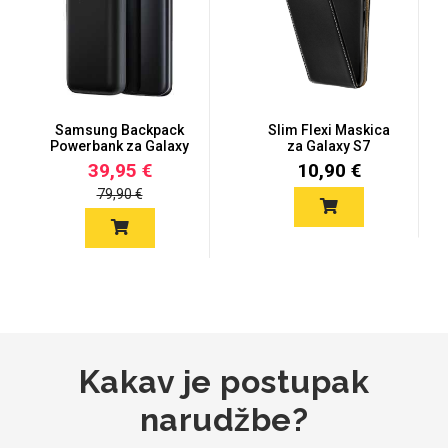
Mix
Samsung Backpack
Slim Flexi Maskica
Powerbank za Galaxy
za Galaxy S7
S7 – 2700...
39,95 €
10,90 €
79,90 €
Kakav je postupak
narudžbe?