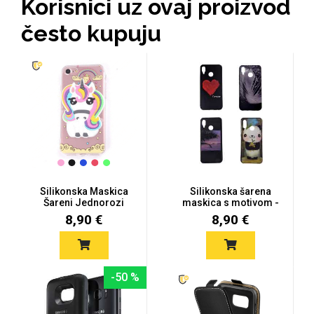
Korisnici uz ovaj proizvod
često kupuju
MarbleMania
Gaming motivi
Crtani filmovi
Silikonska Maskica
Silikonska šarena
Šareni Jednorozi
maskica s motivom -
Galaxy S7...
Galaxy S...
8,90 €
8,90 €
Sportski motivi
Obiteljski motivi
-50 %