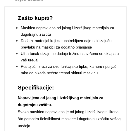
Zodiac
Halloween
Zašto kupiti?
Maskica napravljena od jakog i izdržljivog materijala za
dugotrajnu zaštitu
Dodatni materijal koji se upotrebljava daje neklizajuću
prevlaku na maskici za dodatno prianjanje
Doodles
Apstraktni motivi
Ultra tanak dizajn ne dodaje težinu i savršeno se uklapa u
vaš uređaj
Postojeći izrezi za sve funkcijske tipke, kameru i punjač,
tako da nikada nećete trebati skinuti maskicu
Specifikacije:
Monogrami
Dječji motivi
Napravljena od jakog i izdržljivog materijala za
dugotrajnu zaštitu.
Svaka maskica napravljena je od jakog i izdržljivog silikona
što garantira fleksibilnost maskice i dugotrajnu zaštitu vašeg
uređaja.