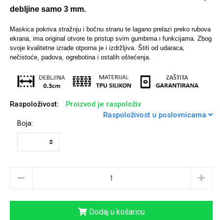
debljine samo 3 mm.
Maskica pokriva stražnju i bočnu stranu te lagano prelazi preko rubova
ekrana, ima original otvore te pristup svim gumbima i funkcijama.
Zbog
svoje kvalitetne izrade otporna je i izdržljiva. Štiti od udaraca,
Univerzalne futrole i
Sleng
Preklopne maskice
Feel Good
nečistoće, padova, ogrebotina i ostalih oštećenja.
maskice
Raspoloživost:
Proizvod je raspoloživ
Raspoloživost u poslovnicama
Boja:
Životinjsko carstvo
Takeoff
Svemirska kolekcija
Valentinovo
Dodaj u košaricu