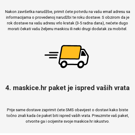
Nakon završetka narudžbe, primit ćete potvrdu na vašu email adresu sa
informacijama o provedenoj narudžbi te roku dostave. S obzirom da je
rok dostave na vašu adresu vrlo kratak (3-5 radna dana), nećete dugo
morati čekati vašu željenu maskicu ili neki drugi dodatak za mobitel.
4. maskice.hr paket je ispred vaših vrata
Prije same dostave zaprimit ćete SMS obavijest o dostavi kako biste
točno znali kada će paket biti ispred vaših vrata. Preuzmite vaš paket,
otvorite ga i ocijenite svoje maskice.hr iskustvo.