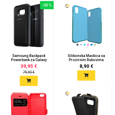
-50 %
Samsung Backpack
Silikonska Maskica sa
Powerbank za Galaxy
Prozirnim Rubovima
S7 – 2700...
za Ga...
39,95 €
8,90 €
79,90 €