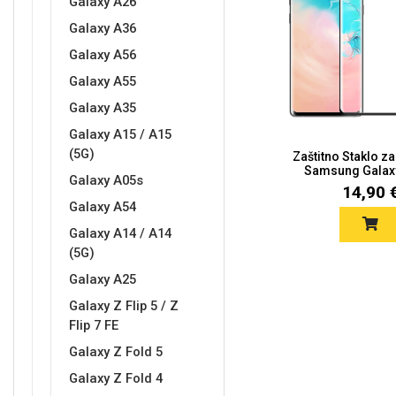
Galaxy A26
Galaxy A36
Galaxy A56
Galaxy A55
Love motivi
I Need Some Space
Galaxy A35
Galaxy A15 / A15
(5G)
Zaštitno Staklo za
Samsung Galaxy
Galaxy A05s
14,90 
Galaxy A54
Galaxy A14 / A14
Quotes Collection
Cirkus
(5G)
Galaxy A25
Galaxy Z Flip 5 / Z
Flip 7 FE
Galaxy Z Fold 5
Galaxy Z Fold 4
Zodiac
Halloween