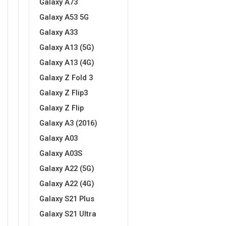
Galaxy A73
Za njega
Za nju
Galaxy A53 5G
Galaxy A33
Galaxy A13 (5G)
Galaxy A13 (4G)
Galaxy Z Fold 3
Svijet životinja
Auto - Moto motivi
Galaxy Z Flip3
Galaxy Z Flip
Galaxy A3 (2016)
Galaxy A03
Galaxy A03S
Mandale / Cvjetni motivi
Citati & Stihovi
Galaxy A22 (5G)
Galaxy A22 (4G)
Galaxy S21 Plus
Galaxy S21 Ultra