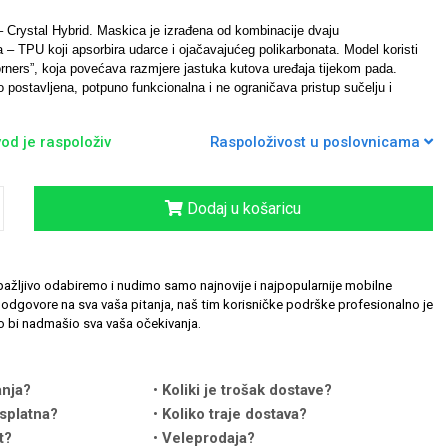
 – Crystal Hybrid. Maskica je izrađena od kombinacije dvaju
 – TPU koji apsorbira udarce i ojačavajućeg polikarbonata.
Model koristi
orners”, koja povećava razmjere jastuka kutova uređaja tijekom pada.
 postavljena, potpuno funkcionalna i ne ograničava pristup sučelju i
od je raspoloživ
Raspoloživost u poslovnicama
Dodaj u košaricu
ažljivo odabiremo i nudimo samo najnovije i najpopularnije mobilne
odgovore na sva vaša pitanja, naš tim korisničke podrške profesionalno je
 bi nadmašio sva vaša očekivanja.
anja?
Koliki je trošak dostave?
splatna?
Koliko traje dostava?
t?
Veleprodaja?