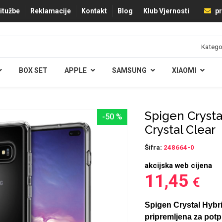
ritužbe
Reklamacije
Kontakt
Blog
Klub Vjernosti
pr
BOX SET
APPLE
SAMSUNG
XIAOMI
Spigen Crysta
-50 %
Crystal Clear
Šifra:
248664-0
akcijska web cijena
11,45
€
Spigen Crystal Hybri
pripremljena za potp