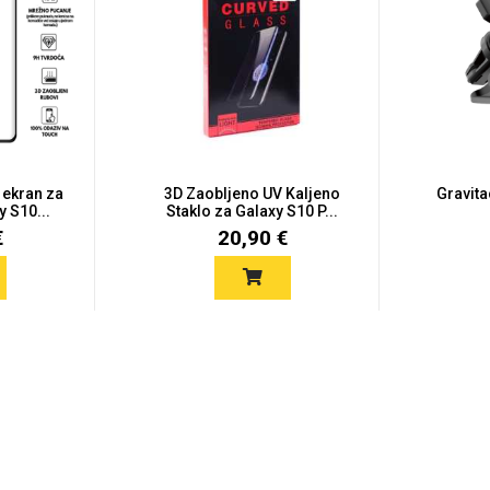
 ekran za
3D Zaobljeno UV Kaljeno
Gravita
 S10...
Staklo za Galaxy S10 P...
€
20,90 €