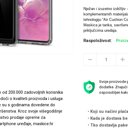
Nježan i izuzetno izdržljiv
komplementarnih materijala
tehnologiju “Air Cushion C
Maskica je tanka, savršeno
priključcima uređaja.
Raspoloživost:
Proizv
Svoje proizvode p
dodatke. Znajući 
e od 200.000 zadovoljnih korisnika
osposobljen kako
edoči o kvaliteti proizvoda i usluga
e su s godinama dovedene do
ršenstva. Kroz svoje višegodišnje
Koji su načini plać
ustvo prodaje opreme za
Kada je dostava be
rtphone uređaje, maskice.hr
Tko dostavlja pake