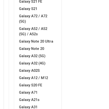
Galaxy S21 FE
Galaxy S21
MarbleMania
Gaming motivi
Galaxy A72 / A72
(5G)
Galaxy A52 / A52
(5G) / A52s
Galaxy Note 20 Ultra
Crtani filmovi
Sportski motivi
Galaxy Note 20
Galaxy A32 (5G)
Galaxy A32 (4G)
Galaxy A02S
Galaxy A12 / M12
Galaxy S20 FE
Obiteljski motivi
Mix
Galaxy A71
Galaxy A21s
Galaxy A31