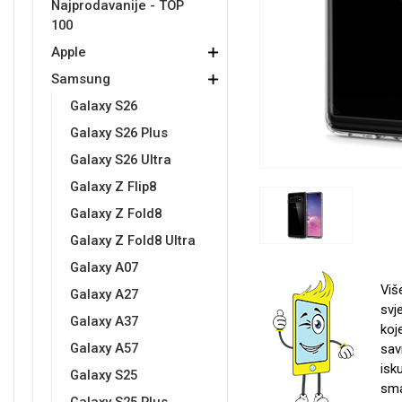
Najprodavanije - TOP
100
Držači za romobil
FM Transmitteri
USB kablovi
Samsung
Samsung
Babe
Držači za ruku
Šaljivi motivi
HDMI kabel
HI-FI linije
Huawei
Xiaomi
Apple
Samsung
Galaxy S26
Galaxy S26 Plus
Galaxy S26 Ultra
Galaxy Z Flip8
Punjači za mobitel
Ostali držači
AUX kablovi
Croatos
Sony
Najprodavanije - TOP 100
Adapteri za mobitel
Spigen maskice
LCD Tablet
Galaxy Z Fold8
Galaxy Z Fold8 Ultra
Galaxy A07
Viš
Galaxy A27
svj
Galaxy A37
koj
Univerzalno kaljeno staklo
Gym
Univerzalne futrole i
Unicorn kolekcija
Galaxy A57
sav
maskice
isk
Galaxy S25
sma