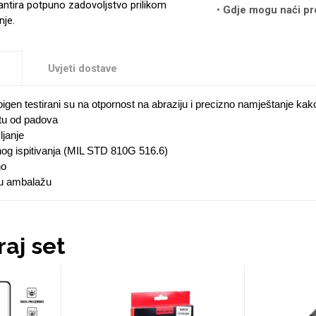
antira potpuno zadovoljstvo prilikom
Gdje mogu naći pr
nje.
Uvjeti dostave
pigen testirani su na otpornost na abraziju i precizno namještanje kak
tu od padova
janje
nog ispitivanja (MIL STD 810G 516.6)
no
nu ambalažu
aj set