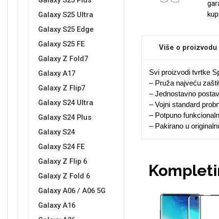
Galaxy S25 Plus
gar
kup
Galaxy S25 Ultra
Galaxy S25 Edge
Sleng
Feel Good
Galaxy S25 FE
Više o proizvodu
Preklopne maskice
Galaxy Z Fold7
Svi proizvodi tvrtke S
Galaxy A17
– Pruža najveću zašti
Galaxy Z Flip7
– Jednostavno postavl
Galaxy S24 Ultra
– Vojni standard prob
– Potpuno funkcional
Galaxy S24 Plus
Životinjsko carstvo
Takeoff
– Pakirano u original
Galaxy S24
Galaxy S24 FE
Galaxy Z Flip 6
Kompletir
Galaxy Z Fold 6
Galaxy A06 / A06 5G
Svemirska kolekcija
Valentinovo
Galaxy A16