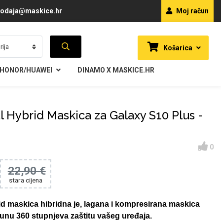
odaja@maskice.hr
Moj račun
Košarica
HONOR/HUAWEI
DINAMO X MASKICE.HR
l Hybrid Maskica za Galaxy S10 Plus -
0
22,90 €
stara cijena
d maskica hibridna je, lagana i kompresirana maskica
unu 360 stupnjeva zaštitu vašeg uređaja.