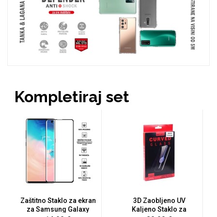
Zodiac
Halloween
Doodles
Apstraktni motivi
Kompletiraj set
Monogrami
Dječji motivi
Zaštitno Staklo za ekran
3D Zaobljeno UV
za Samsung Galaxy
Kaljeno Staklo za