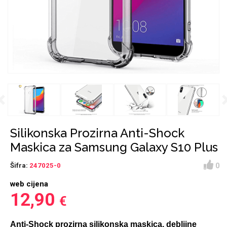
Držači za romobil
FM Transmitteri
USB kablovi
Huawei
Babe
Držači za ruku
Šaljivi motivi
HDMI kabel
HI-FI linije
Samsung
Huawei
Sony
Previous
Ostali držači
AUX kablovi
Croatos
Xiaomi
Najprodavanije - TOP
Adapteri za mobitel
Punjači za mobitel
LCD Tablet
100
Silikonska Prozirna Anti-Shock
Maskica za Samsung Galaxy S10 Plus
0
Šifra:
247025-0
web cijena
Spigen maskice
Univerzalno kaljeno
12,90
€
Gym
Unicorn kolekcija
staklo
Anti-Shock prozirna silikonska maskica, debljine