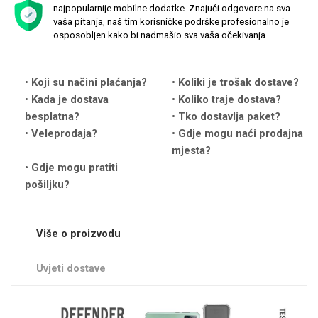
najpopularnije mobilne dodatke. Znajući odgovore na sva
vaša pitanja, naš tim korisničke podrške profesionalno je
osposobljen kako bi nadmašio sva vaša očekivanja.
Koji su načini plaćanja?
Koliki je trošak dostave?
Love motivi
I Need Some Space
Kada je dostava
Koliko traje dostava?
besplatna?
Tko dostavlja paket?
Veleprodaja?
Gdje mogu naći prodajna
mjesta?
Gdje mogu pratiti
pošiljku?
Quotes Collection
Cirkus
Više o proizvodu
Uvjeti dostave