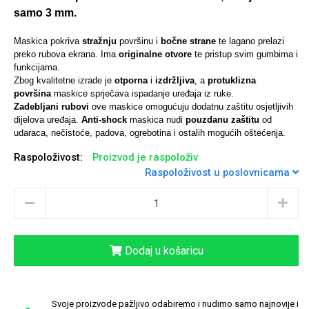
samo 3 mm.
Maskica pokriva
stražnju
površinu i
bočne strane
te lagano prelazi
preko rubova ekrana. Ima
originalne otvore
te pristup svim gumbima i
funkcijama.
Univerzalne futrole i
Sleng
Preklopne maskice
Feel Good
Zbog kvalitetne izrade je
otporna
i
izdržljiva
, a
protuklizna
maskice
površina
maskice sprječava ispadanje uređaja iz ruke.
Zadebljani rubovi
ove maskice omogućuju dodatnu zaštitu osjetljivih
dijelova uređaja.
Anti-shock
maskica nudi
pouzdanu zaštitu
od
udaraca, nečistoće, padova, ogrebotina i ostalih mogućih oštećenja.
Raspoloživost:
Proizvod je raspoloživ
Raspoloživost u poslovnicama
Životinjsko carstvo
Takeoff
Dodaj u košaricu
Svemirska kolekcija
Valentinovo
Svoje proizvode pažljivo odabiremo i nudimo samo najnovije i