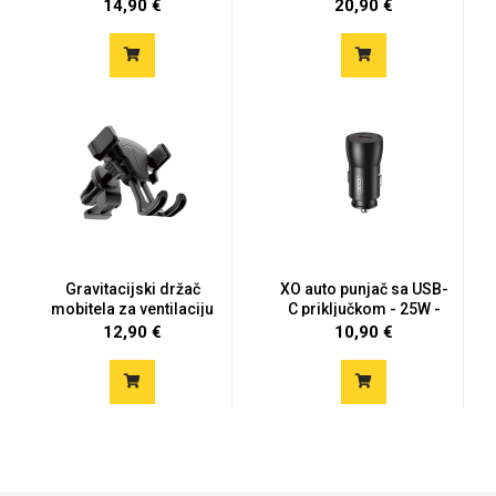
S10...
Galaxy S10 P...
14,90 €
20,90 €
Za njega
Za nju
Svijet životinja
Auto - Moto motivi
Gravitacijski držač
XO auto punjač sa USB-
mobitela za ventilaciju
C priključkom - 25W -
cr...
12,90 €
10,90 €
Mandale / Cvjetni
Citati & Stihovi
motivi