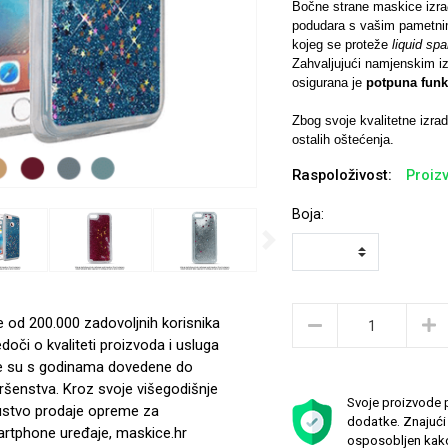
Bočne strane maskice izr
podudara s vašim pametnim
kojeg se proteže
liquid sp
Zahvaljujući namjenskim iz
osigurana je
potpuna funk
Zbog svoje kvalitetne izra
ostalih oštećenja.
Raspoloživost:
Proizv
Boja:
Next
e od 200.000 zadovoljnih korisnika
edoči o kvaliteti proizvoda i usluga
e su s godinama dovedene do
ršenstva. Kroz svoje višegodišnje
Svoje proizvode p
ustvo prodaje opreme za
dodatke. Znajući 
rtphone uređaje, maskice.hr
osposobljen kako