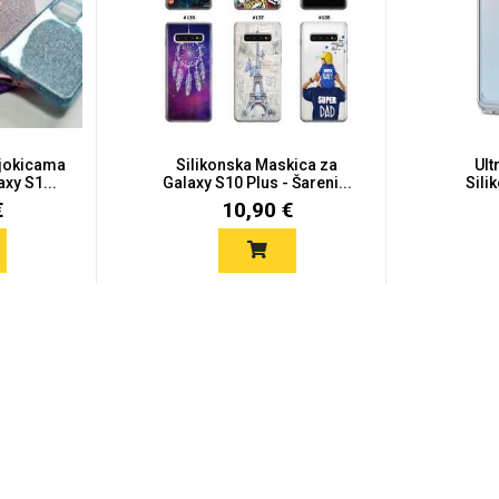
ljokicama
Silikonska Maskica za
Ult
xy S1...
Galaxy S10 Plus - Šareni...
Sili
€
10,90 €