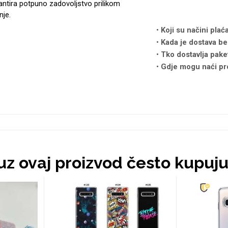
antira potpuno zadovoljstvo prilikom
nje.
Koji su načini plać
Kada je dostava be
Tko dostavlja pake
Gdje mogu naći pr
 uz ovaj proizvod često kupuj