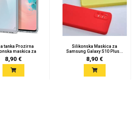
ra tanka Prozirna
Silikonska Maskica za
konska maskica za
Samsung Galaxy S10 Plus...
Sam...
8,90 €
8,90 €