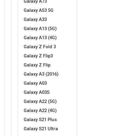
Galaxy A73
Za njega
Za nju
Galaxy A53 5G
Galaxy A33
Galaxy A13 (5G)
Galaxy A13 (4G)
Galaxy Z Fold 3
Svijet životinja
Auto - Moto motivi
Galaxy Z Flip3
Galaxy Z Flip
Galaxy A3 (2016)
Galaxy A03
Galaxy A03S
Mandale / Cvjetni motivi
Citati & Stihovi
Galaxy A22 (5G)
Galaxy A22 (4G)
Galaxy S21 Plus
Galaxy S21 Ultra