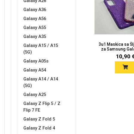
Galaxy A26
Galaxy A36
Galaxy A56
Galaxy A55
Love motivi
I Need Some Space
Galaxy A35
3u1 Maskica sa Š
Galaxy A15 / A15
za Samsung Gala
(5G)
10,90 
Galaxy A05s
Galaxy A54
Galaxy A14 / A14
Quotes Collection
Cirkus
(5G)
Galaxy A25
Galaxy Z Flip 5 / Z
Flip 7 FE
Galaxy Z Fold 5
Galaxy Z Fold 4
Zodiac
Halloween