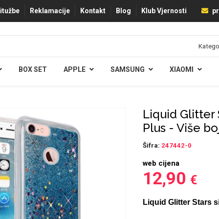
ritužbe
Reklamacije
Kontakt
Blog
Klub Vjernosti
pr
BOX SET
APPLE
SAMSUNG
XIAOMI
Liquid Glitter
Plus - Više bo
Šifra:
247442-0
web cijena
12,90
€
Liquid Glitter Stars