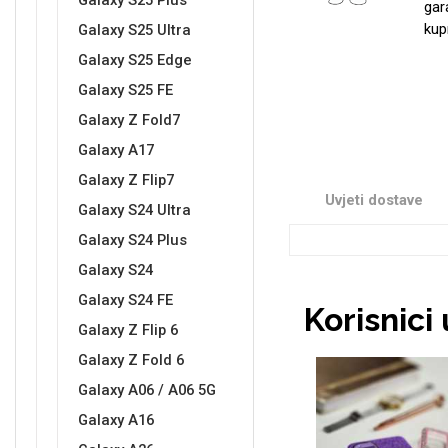
Galaxy S25 Plus
gar
kup
Galaxy S25 Ultra
Galaxy S25 Edge
Sleng
Feel Good
Galaxy S25 FE
Preklopne maskice
Galaxy Z Fold7
Galaxy A17
Galaxy Z Flip7
Uvjeti dostave
Galaxy S24 Ultra
Galaxy S24 Plus
Životinjsko carstvo
Takeoff
Galaxy S24
Galaxy S24 FE
Korisnici
Galaxy Z Flip 6
Galaxy Z Fold 6
Galaxy A06 / A06 5G
Svemirska kolekcija
Valentinovo
Galaxy A16