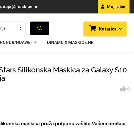
odaja@maskice.hr
Moj račun
Košarica
HONOR/HUAWEI
DINAMO X MASKICE.HR
 Stars Silikonska Maskica za Galaxy S10
ja
0
 silikonska maskica pruža potpunu zaštitu Vašem uređaju.