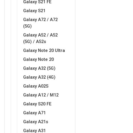
Galaxy S21 FE
Galaxy S21
MarbleMania
Gaming motivi
Galaxy A72 / A72
(5G)
Galaxy A52 / A52
(5G) / A52s
Galaxy Note 20 Ultra
Crtani filmovi
Sportski motivi
Galaxy Note 20
Galaxy A32 (5G)
Galaxy A32 (4G)
Galaxy A02S
Galaxy A12 / M12
Galaxy S20 FE
Obiteljski motivi
Mix
Galaxy A71
Galaxy A21s
Galaxy A31