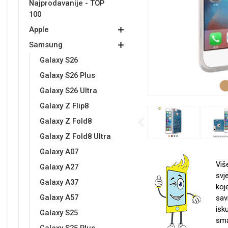
Najprodavanije - TOP
100
Držači za romobil
FM Transmitteri
USB kablovi
Samsung
Samsung
Babe
Držači za ruku
Šaljivi motivi
HDMI kabel
HI-FI linije
Huawei
Xiaomi
Apple
Samsung
Galaxy S26
Galaxy S26 Plus
Galaxy S26 Ultra
Galaxy Z Flip8
Punjači za mobitel
Ostali držači
AUX kablovi
Croatos
Sony
Najprodavanije - TOP 100
Adapteri za mobitel
Spigen maskice
LCD Tablet
Galaxy Z Fold8
Previous
Galaxy Z Fold8 Ultra
Galaxy A07
Viš
Galaxy A27
svj
Galaxy A37
koj
Univerzalno kaljeno staklo
Gym
Univerzalne futrole i
Unicorn kolekcija
Galaxy A57
sav
maskice
isk
Galaxy S25
sma