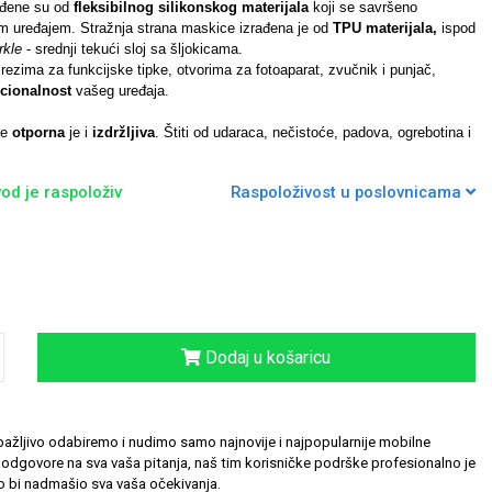
ađene su od
fleksibilnog silikonskog materijala
koji se savršeno
 uređajem. Stražnja strana maskice izrađena je od
TPU materijala,
ispod
arkle
- srednji tekući sloj sa šljokicama.
rezima za funkcijske tipke, otvorima za fotoaparat, zvučnik i punjač,
cionalnost
vašeg uređaja.
de
otporna
je i
izdržljiva
. Štiti od udaraca, nečistoće, padova, ogrebotina i
od je raspoloživ
Raspoloživost u poslovnicama
Dodaj u košaricu
ažljivo odabiremo i nudimo samo najnovije i najpopularnije mobilne
odgovore na sva vaša pitanja, naš tim korisničke podrške profesionalno je
 bi nadmašio sva vaša očekivanja.