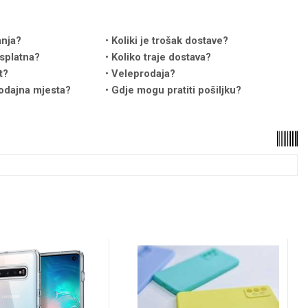
anja?
Koliki je trošak dostave?
splatna?
Koliko traje dostava?
t?
Veleprodaja?
odajna mjesta?
Gdje mogu pratiti pošiljku?
u