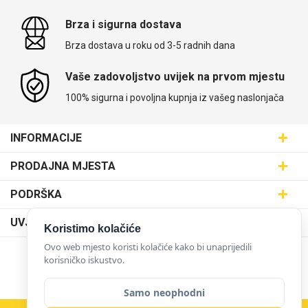
Brza i sigurna dostava
Brza dostava u roku od 3-5 radnih dana
Vaše zadovoljstvo uvijek na prvom mjestu
100% sigurna i povoljna kupnja iz vašeg naslonjača
INFORMACIJE
Maskice.hr - Web trgovina
PRODAJNA MJESTA
SVIJET MASKICA d.o.o.
Poslovnica Trešnjevka
PODRŠKA
Aleja javora 13, 10000 Zagreb
Poslovnica Dubrava
095 5555 345
Dostava
UVJETI KORIŠTENJA
prodaja@maskice.hr
Koristimo kolačiće
Poslovnica Kvatrić
O nama
Klub vjernosti
Ovo web mjesto koristi kolačiće kako bi unaprijedili
Poslovnica Velika Gorica
Karijera u maskice.hr
korisničko iskustvo.
NAČINI PLAĆANJA
Obrazac za jednostrani raskid ugovora
Poslovnica Karlovac
Postani partner
Uvjeti korištenja
Samo neophodni
Poslovnica Ilica
Zakupi franšizu