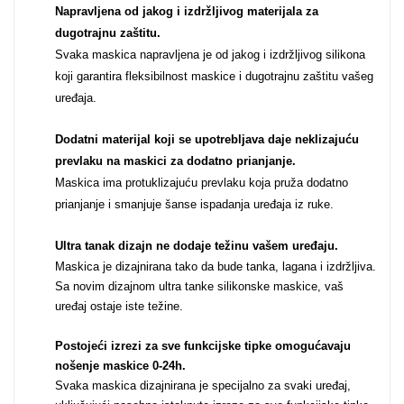
Napravljena od jakog i izdržljivog materijala za
Za njega
Za nju
dugotrajnu zaštitu.
Svaka maskica napravljena je od jakog i izdržljivog silikona
koji garantira fleksibilnost maskice i dugotrajnu zaštitu vašeg
uređaja.
Dodatni materijal koji se upotrebljava daje neklizajuću
prevlaku na maskici za dodatno prianjanje.
Svijet životinja
Auto - Moto motivi
Maskica ima protuklizajuću prevlaku koja pruža dodatno
prianjanje i smanjuje šanse ispadanja uređaja iz ruke.
Ultra tanak dizajn ne dodaje težinu vašem uređaju
.
Maskica je dizajnirana tako da bude tanka, lagana i izdržljiva.
Sa novim dizajnom ultra tanke silikonske maskice, vaš
uređaj ostaje iste težine.
Mandale / Cvjetni
Citati & Stihovi
motivi
Postojeći izrezi za sve funkcijske tipke omogućavaju
nošenje maskice 0-24h
.
Svaka maskica dizajnirana je specijalno za svaki uređaj,