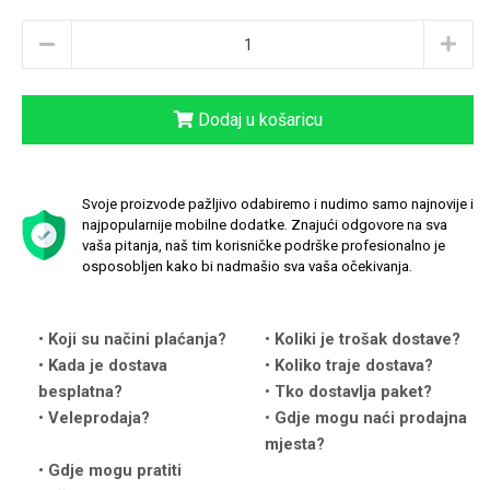
Dodaj u košaricu
Love motivi
I Need Some Space
Svoje proizvode pažljivo odabiremo i nudimo samo najnovije i
najpopularnije mobilne dodatke. Znajući odgovore na sva
vaša pitanja, naš tim korisničke podrške profesionalno je
osposobljen kako bi nadmašio sva vaša očekivanja.
Quotes Collection
Cirkus
Koji su načini plaćanja?
Koliki je trošak dostave?
Kada je dostava
Koliko traje dostava?
besplatna?
Tko dostavlja paket?
Veleprodaja?
Gdje mogu naći prodajna
mjesta?
Gdje mogu pratiti