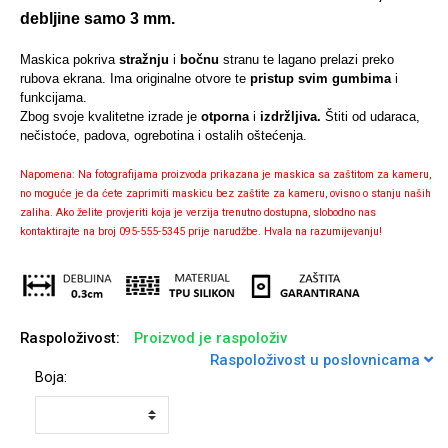
debljine samo 3 mm.
Maskica pokriva
stražnju
i
bočnu
stranu te lagano prelazi preko
rubova ekrana. Ima originalne otvore te
pristup svim gumbima
i
funkcijama.
Univerzalne futrole i
Sleng
Preklopne maskice
Feel Good
Zbog svoje kvalitetne izrade je
otporna
i
izdržljiva.
Štiti od udaraca,
maskice
nečistoće, padova, ogrebotina i ostalih oštećenja.
Napomena: Na fotografijama proizvoda prikazana je maskica sa zaštitom za kameru,
no moguće je da ćete zaprimiti maskicu bez zaštite za kameru, ovisno o stanju naših
zaliha. Ako želite provjeriti koja je verzija trenutno dostupna, slobodno nas
kontaktirajte na broj 095-555-5345 prije narudžbe. Hvala na razumijevanju!
Životinjsko carstvo
Takeoff
Raspoloživost:
Proizvod je raspoloživ
Raspoloživost u poslovnicama
Boja:
Svemirska kolekcija
Valentinovo