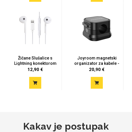
Mix
Žičane Slušalice s
Joyroom magnetski
Lightning konektorom
organizator za kabele -
crni...
12,90 €
20,90 €
Kakav je postupak