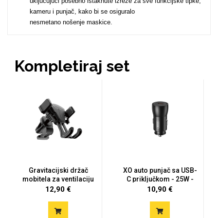
uključujući posebno istaknute izreze za sve funkcijske tipke,
kameru i punjač, kako bi se osiguralo
nesmetano nošenje maskice.
MarbleMania
Kompletiraj set
Gaming motivi
Crtani filmovi
Gravitacijski držač
XO auto punjač sa USB-
mobitela za ventilaciju
C priključkom - 25W -
Sportski motivi
Obiteljski motivi
cr...
12,90 €
10,90 €