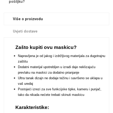
pošiljku?
Zodiac
Halloween
Više o proizvodu
Uvjeti dostave
Doodles
Apstraktni motivi
Zašto kupiti ovu maskicu?
Napravljena je od jakog i izdržljivog materijala za dugotrajnu
zaštitu
Dodatni materijal upotrebljen u izradi daje neklizajuću
prevlaku na maskici za dodatno prianjanje
Ultra tanak dizajn ne dodaje težinu i savršeno se uklapa u
Monogrami
Dječji motivi
vaš uređaj
Postojeći izrezi za sve funkcijske tipke, kameru i punjač,
tako da nikada nećete trebati skinuti maskicu
Karakteristike: