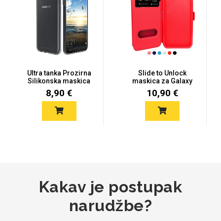
Za njega
Za nju
Ultra tanka Prozirna
Slide to Unlock
Silikonska maskica
maskica za Galaxy
za Sam...
J7 (2017) -...
8,90 €
10,90 €
Svijet životinja
Auto - Moto motivi
Mandale / Cvjetni
Citati & Stihovi
Kakav je postupak
motivi
narudžbe?