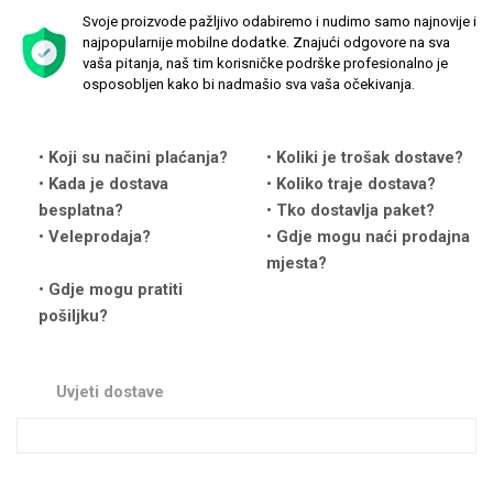
Svoje proizvode pažljivo odabiremo i nudimo samo najnovije i
najpopularnije mobilne dodatke. Znajući odgovore na sva
vaša pitanja, naš tim korisničke podrške profesionalno je
osposobljen kako bi nadmašio sva vaša očekivanja.
Love motivi
I Need Some Space
Koji su načini plaćanja?
Koliki je trošak dostave?
Kada je dostava
Koliko traje dostava?
besplatna?
Tko dostavlja paket?
Veleprodaja?
Gdje mogu naći prodajna
mjesta?
Gdje mogu pratiti
pošiljku?
Quotes Collection
Cirkus
Uvjeti dostave