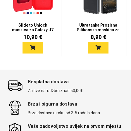
Slide to Unlock
Ultra tanka Prozirna
maskica za Galaxy J7
Silikonska maskica za
(2017) -...
Sam...
10,90 €
8,90 €
Besplatna dostava
Za sve narudžbe iznad 50,00€
Brza i sigurna dostava
Brza dostava u roku od 3-5 radnih dana
Vaše zadovoljstvo uvijek na prvom mjestu