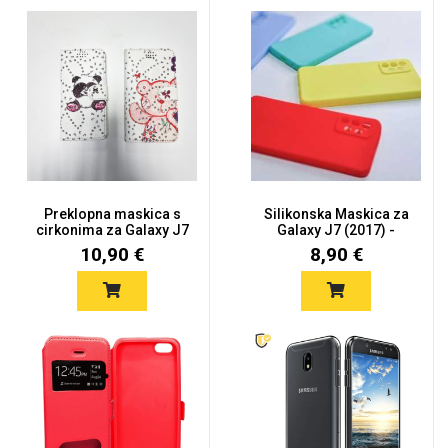
Preklopna maskica s
Silikonska Maskica za
cirkonima za Galaxy J7
Galaxy J7 (2017) -
(20...
Više...
10,90 €
8,90 €