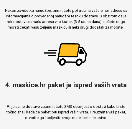
Nakon završetka narudžbe, primit ćete potvrdu na vašu email adresu sa
informacijama o provedenoj narudžbi te roku dostave. S obzirom da je
rok dostave na vašu adresu vrlo kratak (3-5 radna dana), nećete dugo
morati čekati vašu željenu maskicu ili neki drugi dodatak za mobitel.
4. maskice.hr paket je ispred vaših vrata
Prije same dostave zaprimit ćete SMS obavijest o dostavi kako biste
točno znali kada će paket biti ispred vaših vrata. Preuzmite vaš paket,
otvorite ga i ocijenite svoje maskice.hr iskustvo.