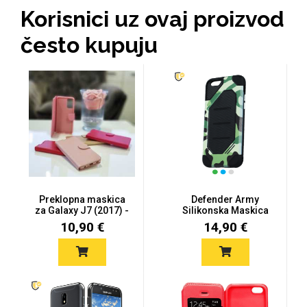
Zodiac
Halloween
Korisnici uz ovaj proizvod
često kupuju
Doodles
Apstraktni motivi
Preklopna maskica
Defender Army
za Galaxy J7 (2017) -
Silikonska Maskica
Monogrami
Više b...
Dječji motivi
za Galaxy J7...
10,90 €
14,90 €