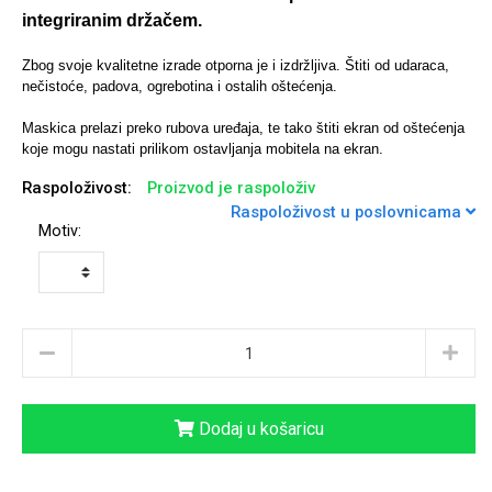
integriranim držačem.
Zbog svoje kvalitetne izrade otporna je i izdržljiva. Štiti od udaraca,
nečistoće, padova, ogrebotina i ostalih oštećenja.
Univerzalne futrole i
Sleng
Preklopne maskice
Feel Good
Maskica prelazi preko rubova uređaja, te tako štiti ekran od oštećenja
maskice
koje mogu nastati prilikom ostavljanja mobitela na ekran.
Raspoloživost:
Proizvod je raspoloživ
Raspoloživost u poslovnicama
Motiv:
Životinjsko carstvo
Takeoff
Dodaj u košaricu
Svemirska kolekcija
Valentinovo