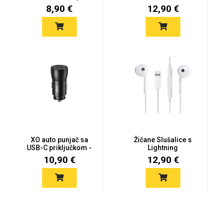
(2016) (...
ventilaciju
8,90 €
12,90 €
Za njega
Za nju
Svijet životinja
Auto - Moto motivi
XO auto punjač sa
Žičane Slušalice s
USB-C priključkom -
Lightning
25W - cr...
konektorom
10,90 €
12,90 €
Mandale / Cvjetni
Citati & Stihovi
motivi