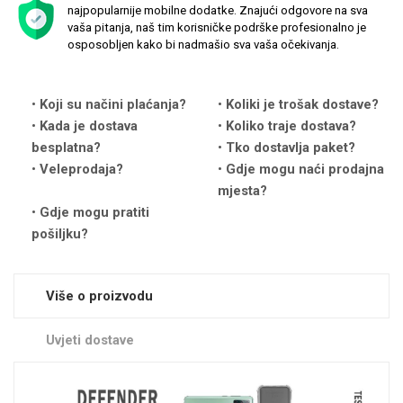
najpopularnije mobilne dodatke. Znajući odgovore na sva
vaša pitanja, naš tim korisničke podrške profesionalno je
osposobljen kako bi nadmašio sva vaša očekivanja.
Koji su načini plaćanja?
Koliki je trošak dostave?
Love motivi
I Need Some Space
Kada je dostava
Koliko traje dostava?
besplatna?
Tko dostavlja paket?
Veleprodaja?
Gdje mogu naći prodajna
mjesta?
Gdje mogu pratiti
pošiljku?
Quotes Collection
Cirkus
Više o proizvodu
Uvjeti dostave