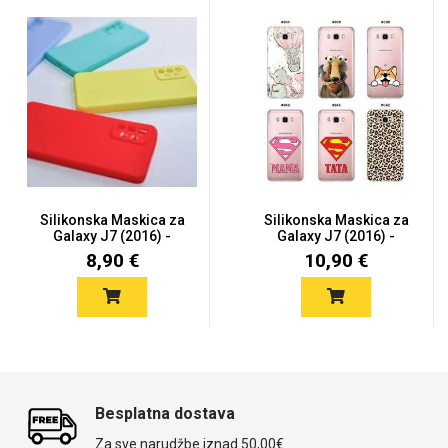
Silikonska Maskica za
Silikonska Maskica za
Galaxy J7 (2016) -
Galaxy J7 (2016) -
Više...
Šaren...
8,90 €
10,90 €
Besplatna dostava
Za sve narudžbe iznad 50,00€