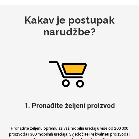
Kakav je postupak
MarbleMania
narudžbe?
Gaming motivi
Crtani filmovi
1. Pronađite željeni proizvod
Sportski motivi
Obiteljski motivi
Pronađite željenu opremu za vaš mobilni uređaj u više od 200.000
proizvoda i 300 mobilnih uređaja. Svjedočite i vi kvaliteti proizvoda i