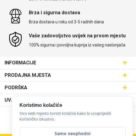
Brza i sigurna dostava
Brza dostava u roku od 3-5 radnih dana
Vaše zadovoljstvo uvijek na prvom mjestu
100% sigurna i povoljna kupnja iz vašeg naslonjača
INFORMACIJE
Maskice.hr - Web trgovina
PRODAJNA MJESTA
SVIJET MASKICA d.o.o.
Poslovnica Trešnjevka
PODRŠKA
Aleja javora 13, 10000 Zagreb
Poslovnica Dubrava
095 5555 345
Dostava
UVJETI KORIŠTENJA
prodaja@maskice.hr
Poslovnica Kvatrić
Koristimo kolačiće
O nama
Klub vjernosti
Ovo web mjesto koristi kolačiće kako bi unaprijedili
Poslovnica Velika Gorica
Karijera u maskice.hr
NAČINI PLAĆANJA
korisničko iskustvo.
Obrazac za jednostrani raskid ugovora
Poslovnica Karlovac
Postani partner
Uvjeti korištenja
Poslovnica Ilica
Samo neophodni
Zakupi franšizu