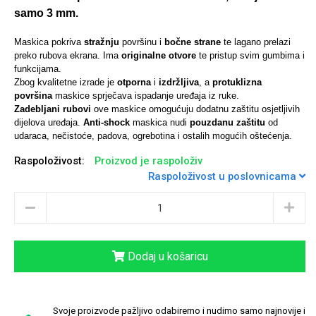
samo 3 mm.
Maskica pokriva
stražnju
površinu i
bočne strane
te lagano prelazi
preko rubova ekrana. Ima
originalne otvore
te pristup svim gumbima i
funkcijama.
Univerzalne futrole i
Sleng
Preklopne maskice
Feel Good
Zbog kvalitetne izrade je
otporna
i
izdržljiva
, a
protuklizna
maskice
površina
maskice sprječava ispadanje uređaja iz ruke.
Zadebljani rubovi
ove maskice omogućuju dodatnu zaštitu osjetljivih
dijelova uređaja.
Anti-shock
maskica nudi
pouzdanu zaštitu
od
udaraca, nečistoće, padova, ogrebotina i ostalih mogućih oštećenja.
Raspoloživost:
Proizvod je raspoloživ
Raspoloživost u poslovnicama
Životinjsko carstvo
Takeoff
Dodaj u košaricu
Svemirska kolekcija
Valentinovo
Svoje proizvode pažljivo odabiremo i nudimo samo najnovije i