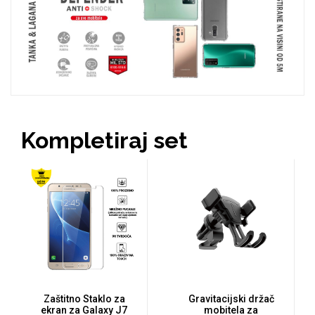
Zodiac
Halloween
Doodles
Apstraktni motivi
Kompletiraj set
Monogrami
Dječji motivi
Zaštitno Staklo za
Gravitacijski držač
ekran za Galaxy J7
mobitela za