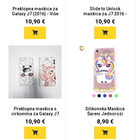
Preklopna maskica za
Slide to Unlock
Galaxy J7 (2016) - Više
maskica za J7 2016 -
b...
Više boja
10,90 €
10,90 €
Preklopna maskica s
Silikonska Maskica
cirkonima za Galaxy J7
Šareni Jednorozi
(20...
Galaxy J7...
10,90 €
8,90 €