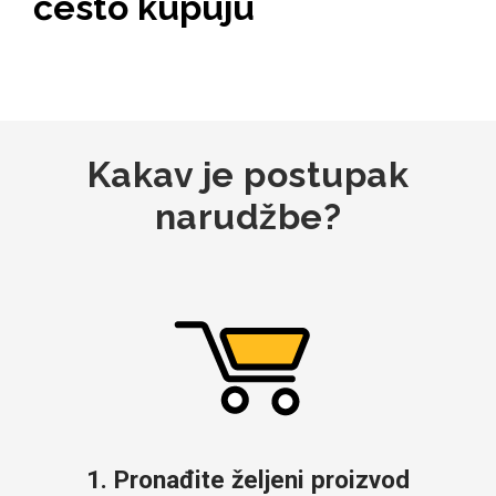
često kupuju
MarbleMania
Kakav je postupak
narudžbe?
Gaming motivi
Crtani filmovi
Sportski motivi
Obiteljski motivi
1. Pronađite željeni proizvod