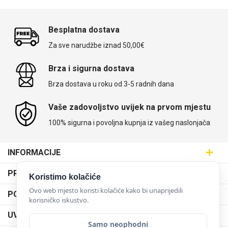
Besplatna dostava
Za sve narudžbe iznad 50,00€
Brza i sigurna dostava
Brza dostava u roku od 3-5 radnih dana
Vaše zadovoljstvo uvijek na prvom mjestu
100% sigurna i povoljna kupnja iz vašeg naslonjača
INFORMACIJE
Maskice.hr - Web trgovina
PRODAJNA MJESTA
Koristimo kolačiće
SVIJET MASKICA d.o.o.
Poslovnica Trešnjevka
Ovo web mjesto koristi kolačiće kako bi unaprijedili
PODRŠKA
Aleja javora 13, 10000 Zagreb
korisničko iskustvo.
Poslovnica Dubrava
095 5555 345
Dostava
UVJETI KORIŠTENJA
prodaja@maskice.hr
Poslovnica Kvatrić
Samo neophodni
O nama