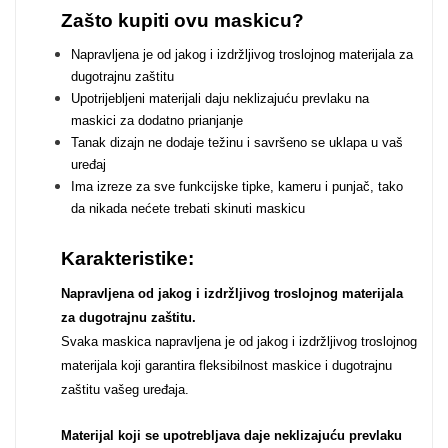
Zodiac
Halloween
Zašto kupiti ovu maskicu?
Napravljena je od jakog i izdržljivog troslojnog materijala za
dugotrajnu zaštitu
Upotrijebljeni materijali daju neklizajuću prevlaku na
maskici za dodatno prianjanje
Tanak dizajn ne dodaje težinu i savršeno se uklapa u vaš
Doodles
Apstraktni motivi
uređaj
Ima izreze za sve funkcijske tipke, kameru i punjač, tako
da nikada nećete trebati skinuti maskicu
Karakteristike:
Napravljena od jakog i izdržljivog troslojnog materijala
za dugotrajnu zaštitu.
Monogrami
Dječji motivi
Svaka maskica napravljena je od jakog i izdržljivog troslojnog
materijala koji garantira fleksibilnost maskice i dugotrajnu
zaštitu vašeg uređaja.
Materijal koji se upotrebljava daje neklizajuću prevlaku