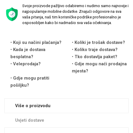
Svoje proizvode pažljivo odabiremo i nudimo samo najnovije i
najpopularnije mobilne dodatke. Znajući odgovore na sva
vaša pitanja, naš tim korisničke podrške profesionalno je
osposobljen kako bi nadmašio sva vaša očekivanja.
Love motivi
I Need Some Space
Koji su načini plaćanja?
Koliki je trošak dostave?
Kada je dostava
Koliko traje dostava?
besplatna?
Tko dostavlja paket?
Veleprodaja?
Gdje mogu naći prodajna
mjesta?
Gdje mogu pratiti
pošiljku?
Quotes Collection
Cirkus
Više o proizvodu
Uvjeti dostave