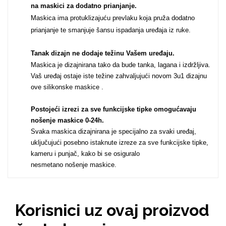
na maskici za dodatno prianjanje.
Za njega
Za nju
Maskica ima protuklizajuću prevlaku koja pruža dodatno
prianjanje te smanjuje šansu ispadanja uređaja iz ruke.
Tanak dizajn ne dodaje težinu Vašem uređaju
.
Maskica je dizajnirana tako da bude tanka, lagana i izdržljiva.
Vaš uređaj ostaje iste težine zahvaljujući novom 3u1 dizajnu
ove silikonske maskice .
Svijet životinja
Auto - Moto motivi
Postojeći izrezi za sve funkcijske tipke omogućavaju
nošenje maskice 0-24h
.
Svaka maskica dizajnirana je specijalno za svaki uređaj,
uključujući posebno istaknute izreze za sve funkcijske tipke,
kameru i punjač, kako bi se osiguralo
nesmetano nošenje maskice.
Mandale / Cvjetni
Citati & Stihovi
motivi
Korisnici uz ovaj proizvod