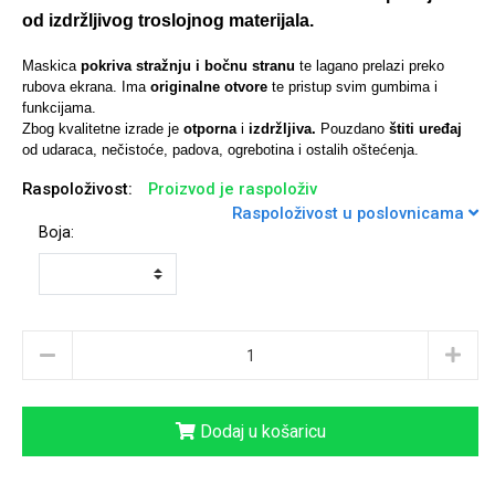
od izdržljivog troslojnog materijala.
Maskica
pokriva stražnju i bočnu stranu
te lagano prelazi preko
rubova ekrana. Ima
originalne otvore
te pristup svim gumbima i
funkcijama.
Univerzalne futrole i
Sleng
Preklopne maskice
Feel Good
Zbog kvalitetne izrade je
otporna
i
izdržljiva.
Pouzdano
štiti uređaj
maskice
od udaraca, nečistoće, padova, ogrebotina i ostalih oštećenja.
Raspoloživost:
Proizvod je raspoloživ
Raspoloživost u poslovnicama
Boja:
Životinjsko carstvo
Takeoff
Dodaj u košaricu
Svemirska kolekcija
Valentinovo