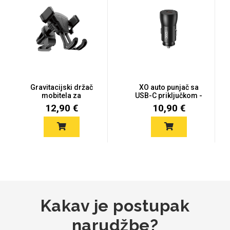
MarbleMania
Gravitacijski držač
XO auto punjač sa
mobitela za
USB-C priključkom -
ventilaciju
25W - cr...
12,90 €
10,90 €
Gaming motivi
Crtani filmovi
Sportski motivi
Obiteljski motivi
Kakav je postupak
narudžbe?