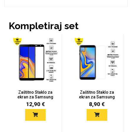
Za njega
Za nju
Kompletiraj set
Svijet životinja
Auto - Moto motivi
Zaštitno Staklo za
Zaštitno Staklo za
ekran za Samsung
ekran za Samsung
Galaxy J6...
Galaxy J6...
12,90 €
8,90 €
Mandale / Cvjetni
Citati & Stihovi
motivi