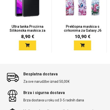
Ultra tanka Prozirna
Preklopna maskica s
Silikonska maskica za
cirkonima za Galaxy J6
Sam...
Plu...
8,90 €
10,90 €
Besplatna dostava
Za sve narudžbe iznad 50,00€
Brza i sigurna dostava
Brza dostava u roku od 3-5 radnih dana