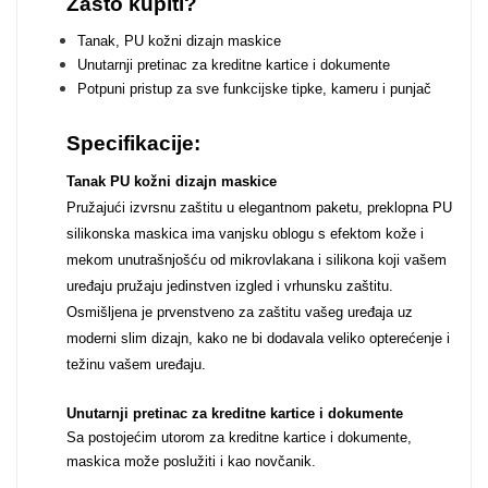
Zašto kupiti?
Zodiac
Halloween
Tanak, PU kožni dizajn maskice
Unutarnji pretinac za kreditne kartice i dokumente
Potpuni pristup za sve funkcijske tipke, kameru i punjač
Specifikacije:
Doodles
Apstraktni motivi
Tanak PU kožni dizajn maskice
Pružajući izvrsnu zaštitu u elegantnom paketu, preklopna PU
silikonska maskica ima vanjsku oblogu s efektom kože i
mekom unutrašnjošću od mikrovlakana i silikona koji vašem
uređaju pružaju jedinstven izgled i vrhunsku zaštitu.
Osmišljena je prvenstveno za zaštitu vašeg uređaja uz
moderni slim dizajn, kako ne bi dodavala veliko opterećenje i
Monogrami
Dječji motivi
težinu vašem uređaju.
Unutarnji pretinac za kreditne kartice i dokumente
Sa postojećim utorom za kreditne kartice i dokumente,
maskica može poslužiti i kao novčanik.