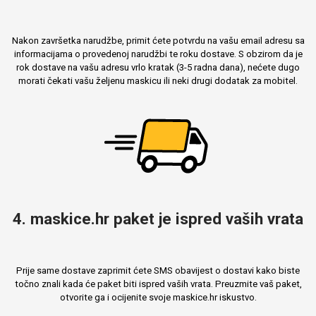
Nakon završetka narudžbe, primit ćete potvrdu na vašu email adresu sa
informacijama o provedenoj narudžbi te roku dostave. S obzirom da je
rok dostave na vašu adresu vrlo kratak (3-5 radna dana), nećete dugo
morati čekati vašu željenu maskicu ili neki drugi dodatak za mobitel.
4. maskice.hr paket je ispred vaših vrata
Prije same dostave zaprimit ćete SMS obavijest o dostavi kako biste
točno znali kada će paket biti ispred vaših vrata. Preuzmite vaš paket,
otvorite ga i ocijenite svoje maskice.hr iskustvo.