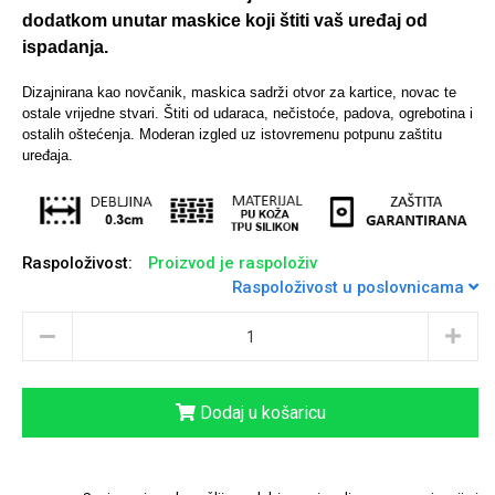
dodatkom unutar maskice koji štiti vaš uređaj od
ispadanja.
Dizajnirana kao novčanik, maskica sadrži otvor za kartice, novac te
ostale vrijedne stvari. Štiti od udaraca, nečistoće, padova, ogrebotina i
Univerzalne futrole i
Sleng
Preklopne maskice
Feel Good
ostalih oštećenja. Moderan izgled uz istovremenu potpunu zaštitu
maskice
uređaja.
Raspoloživost:
Proizvod je raspoloživ
Raspoloživost u poslovnicama
Životinjsko carstvo
Takeoff
Dodaj u košaricu
Svemirska kolekcija
Valentinovo