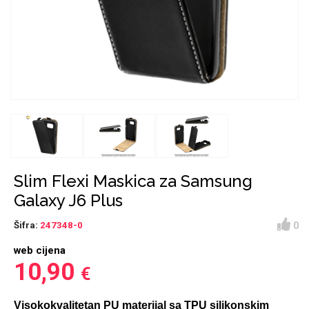
Držači za romobil
FM Transmitteri
USB kablovi
Huawei
Babe
Držači za ruku
Šaljivi motivi
HDMI kabel
HI-FI linije
Samsung
Huawei
Sony
Ostali držači
AUX kablovi
Croatos
Xiaomi
Adapteri za mobitel
Punjači za mobitel
Najprodavanije -
LCD Tablet
TOP 100
Slim Flexi Maskica za Samsung
Galaxy J6 Plus
0
Šifra:
247348-0
web cijena
Spigen maskice
Univerzalno kaljeno
10,90
€
Gym
Unicorn kolekcija
staklo
Visokokvalitetan PU materijal sa TPU silikonskim