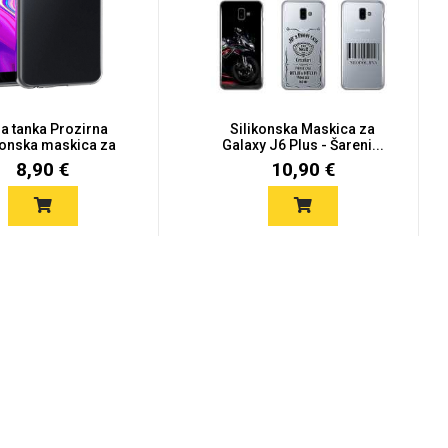
ra tanka Prozirna
Silikonska Maskica za
konska maskica za
Galaxy J6 Plus - Šareni...
Sam...
8,90 €
10,90 €