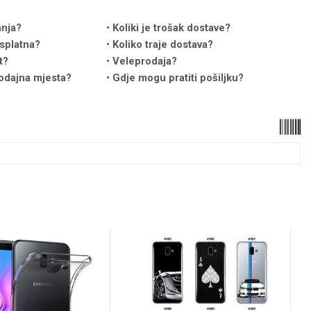
anja?
Koliki je trošak dostave?
splatna?
Koliko traje dostava?
t?
Veleprodaja?
odajna mjesta?
Gdje mogu pratiti pošiljku?
u