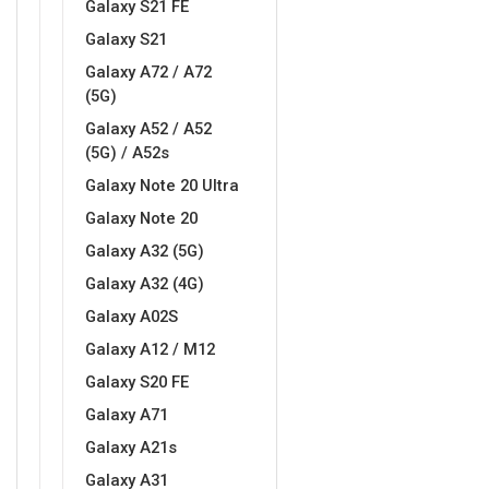
Galaxy S21 FE
Galaxy S21
MarbleMania
Gaming motivi
Galaxy A72 / A72
(5G)
Galaxy A52 / A52
(5G) / A52s
Galaxy Note 20 Ultra
Crtani filmovi
Sportski motivi
Galaxy Note 20
Galaxy A32 (5G)
Galaxy A32 (4G)
Galaxy A02S
Galaxy A12 / M12
Galaxy S20 FE
Obiteljski motivi
Mix
Galaxy A71
Galaxy A21s
Galaxy A31