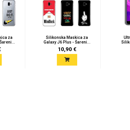
kica za
Silikonska Maskica za
Ult
Šareni...
Galaxy J6 Plus - Šareni...
Sili
€
10,90 €