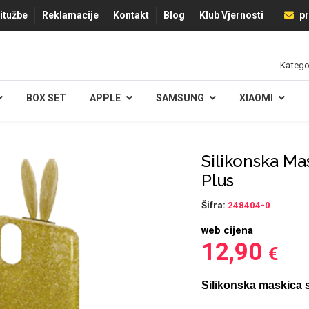
ritužbe
Reklamacije
Kontakt
Blog
Klub Vjernosti
pr
BOX SET
APPLE
SAMSUNG
XIAOMI
Silikonska Ma
Plus
Šifra:
248404-0
web cijena
12,90
€
Silikonska maskica 