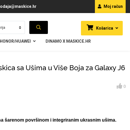
odaja@maskice.hr
Moj račun
Košarica
HONOR/HUAWEI
DINAMO X MASKICE.HR
skica sa Ušima u Više Boja za Galaxy J6
0
sa šarenom površinom i integriranim ukrasnim ušima.