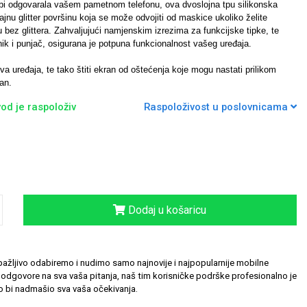
bi odgovarala vašem pametnom telefonu, ova dvoslojna tpu silikonska
jnu glitter površinu koja se može odvojiti od maskice ukoliko želite
 bez glittera. Zahvaljujući namjenskim izrezima za funkcijske tipke, te
nik i punjač, osigurana je potpuna funkcionalnost vašeg uređaja.
a uređaja, te tako štiti ekran od oštećenja koje mogu nastati prilikom
an.
od je raspoloživ
Raspoloživost u poslovnicama
Dodaj u košaricu
ažljivo odabiremo i nudimo samo najnovije i najpopularnije mobilne
odgovore na sva vaša pitanja, naš tim korisničke podrške profesionalno je
 bi nadmašio sva vaša očekivanja.