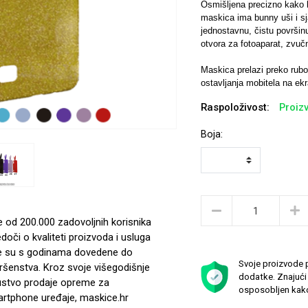
Osmišljena precizno kako 
maskica ima bunny uši i sja
jednostavnu, čistu površinu
otvora za fotoaparat, zvuč
Maskica prelazi preko rubov
ostavljanja mobitela na ekr
Raspoloživost:
Proizv
Boja:
e od 200.000 zadovoljnih korisnika
edoči o kvaliteti proizvoda i usluga
e su s godinama dovedene do
Svoje proizvode p
ršenstva. Kroz svoje višegodišnje
dodatke. Znajući 
ustvo prodaje opreme za
osposobljen kako
rtphone uređaje, maskice.hr