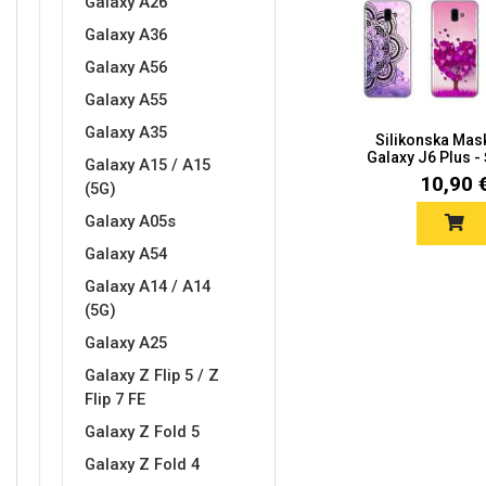
Galaxy A26
Galaxy A36
Galaxy A56
Galaxy A55
Love motivi
I Need Some Space
Galaxy A35
Silikonska Mas
Galaxy J6 Plus - 
Galaxy A15 / A15
10,90 
(5G)
Galaxy A05s
Galaxy A54
Galaxy A14 / A14
Quotes Collection
Cirkus
(5G)
Galaxy A25
Galaxy Z Flip 5 / Z
Flip 7 FE
Galaxy Z Fold 5
Galaxy Z Fold 4
Zodiac
Halloween