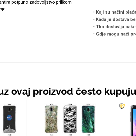
antira potpuno zadovoljstvo prilikom
nje.
Koji su načini plać
Kada je dostava be
Tko dostavlja pake
Gdje mogu naći pr
 uz ovaj proizvod često kupuj