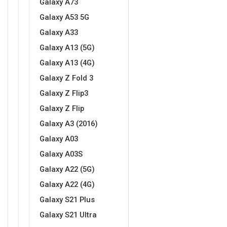
Galaxy A73
Za njega
Za nju
Galaxy A53 5G
Galaxy A33
Galaxy A13 (5G)
Galaxy A13 (4G)
Galaxy Z Fold 3
Svijet životinja
Auto - Moto motivi
Galaxy Z Flip3
Galaxy Z Flip
Galaxy A3 (2016)
Galaxy A03
Galaxy A03S
Mandale / Cvjetni motivi
Citati & Stihovi
Galaxy A22 (5G)
Galaxy A22 (4G)
Galaxy S21 Plus
Galaxy S21 Ultra