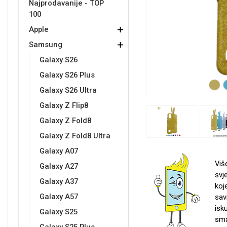
Najprodavanije - TOP
100
Držači za romobil
FM Transmitteri
USB kablovi
Samsung
Samsung
Babe
Držači za ruku
Šaljivi motivi
HDMI kabel
HI-FI linije
Huawei
Xiaomi
Apple
Samsung
Galaxy S26
Galaxy S26 Plus
Galaxy S26 Ultra
Galaxy Z Flip8
Punjači za mobitel
Ostali držači
AUX kablovi
Croatos
Sony
Najprodavanije - TOP 100
Adapteri za mobitel
Spigen maskice
LCD Tablet
Galaxy Z Fold8
Galaxy Z Fold8 Ultra
Galaxy A07
Viš
Galaxy A27
svj
Galaxy A37
koj
Univerzalno kaljeno staklo
Gym
Univerzalne futrole i
Unicorn kolekcija
Galaxy A57
sav
maskice
isk
Galaxy S25
sma