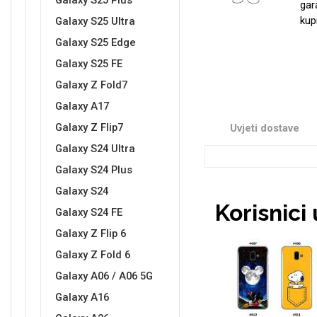
Galaxy S25 Plus
gar
kup
Galaxy S25 Ultra
Galaxy S25 Edge
Sleng
Feel Good
Galaxy S25 FE
Preklopne maskice
Galaxy Z Fold7
Galaxy A17
Galaxy Z Flip7
Uvjeti dostave
Galaxy S24 Ultra
Galaxy S24 Plus
Životinjsko carstvo
Takeoff
Galaxy S24
Korisnici
Galaxy S24 FE
Galaxy Z Flip 6
Galaxy Z Fold 6
Galaxy A06 / A06 5G
Svemirska kolekcija
Valentinovo
Galaxy A16