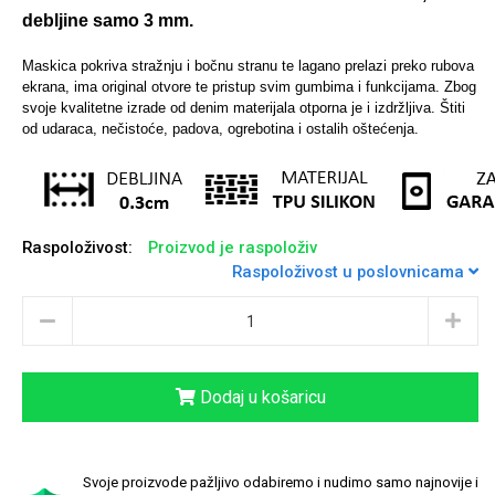
debljine samo 3 mm.
Maskica pokriva stražnju i bočnu stranu te lagano prelazi preko rubova
ekrana, ima original otvore te pristup svim gumbima i funkcijama.
Zbog
Sleng
Feel Good
svoje kvalitetne izrade od denim materijala otporna je i izdržljiva. Štiti
Preklopne maskice
od udaraca, nečistoće, padova, ogrebotina i ostalih oštećenja.
Raspoloživost:
Proizvod je raspoloživ
Životinjsko carstvo
Takeoff
Raspoloživost u poslovnicama
Dodaj u košaricu
Svemirska kolekcija
Valentinovo
Svoje proizvode pažljivo odabiremo i nudimo samo najnovije i