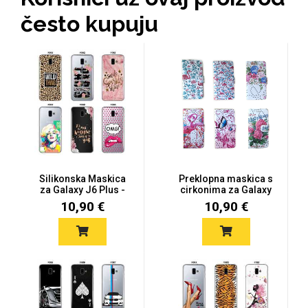
često kupuju
Doodles
Apstraktni motivi
Silikonska Maskica
Preklopna maskica s
za Galaxy J6 Plus -
cirkonima za Galaxy
Šareni...
J6 Plu...
10,90 €
10,90 €
Monogrami
Dječji motivi