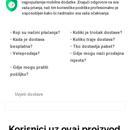
najpopularnije mobilne dodatke. Znajući odgovore na sva
vaša pitanja, naš tim korisničke podrške profesionalno je
osposobljen kako bi nadmašio sva vaša očekivanja.
Koji su načini plaćanja?
Love motivi
Koliki je trošak dostave?
I Need Some Space
Kada je dostava
Koliko traje dostava?
besplatna?
Tko dostavlja paket?
Veleprodaja?
Gdje mogu naći prodajna
mjesta?
Gdje mogu pratiti
pošiljku?
Quotes Collection
Cirkus
Uvjeti dostave
Zodiac
Halloween
Korisnici uz ovaj proizvod