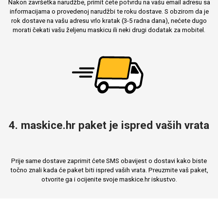
Nakon završetka narudžbe, primit ćete potvrdu na vašu email adresu sa
informacijama o provedenoj narudžbi te roku dostave. S obzirom da je
rok dostave na vašu adresu vrlo kratak (3-5 radna dana), nećete dugo
morati čekati vašu željenu maskicu ili neki drugi dodatak za mobitel.
4. maskice.hr paket je ispred vaših vrata
Prije same dostave zaprimit ćete SMS obavijest o dostavi kako biste
točno znali kada će paket biti ispred vaših vrata. Preuzmite vaš paket,
otvorite ga i ocijenite svoje maskice.hr iskustvo.