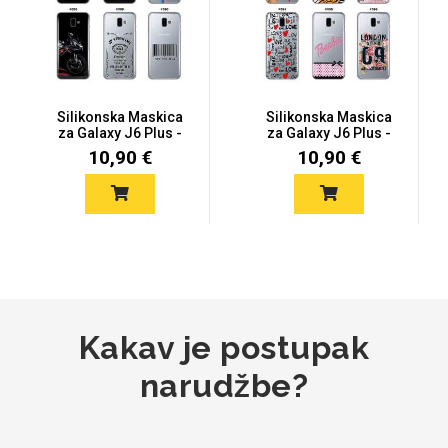
Za njega
Za nju
Silikonska Maskica
Silikonska Maskica
za Galaxy J6 Plus -
za Galaxy J6 Plus -
Šareni...
Šareni...
10,90 €
10,90 €
Svijet životinja
Auto - Moto motivi
Mandale / Cvjetni motivi
Citati & Stihovi
Kakav je postupak
narudžbe?