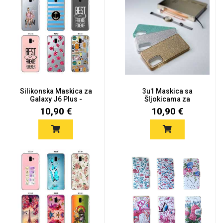
Silikonska Maskica za
3u1 Maskica sa
Galaxy J6 Plus -
Šljokicama za
Šareni...
Samsung Galaxy J6...
10,90 €
10,90 €