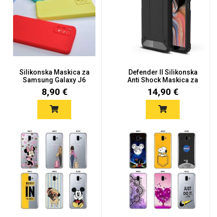
Silikonska Maskica za
Defender II Silikonska
Samsung Galaxy J6
Anti Shock Maskica za
Plus -...
S...
8,90 €
14,90 €