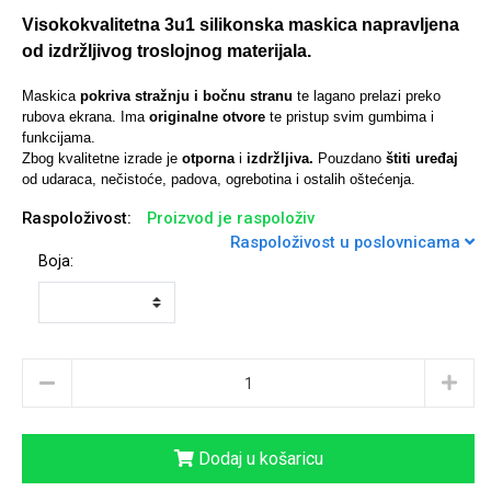
Visokokvalitetna 3u1 silikonska maskica napravljena
od izdržljivog troslojnog materijala.
Maskica
pokriva stražnju i bočnu stranu
te lagano prelazi preko
Univerzalne futrole i
Sleng
Preklopne maskice
Feel Good
rubova ekrana. Ima
originalne otvore
te pristup svim gumbima i
funkcijama.
maskice
Zbog kvalitetne izrade je
otporna
i
izdržljiva.
Pouzdano
štiti uređaj
od udaraca, nečistoće, padova, ogrebotina i ostalih oštećenja.
Raspoloživost:
Proizvod je raspoloživ
Raspoloživost u poslovnicama
Boja:
Životinjsko carstvo
Takeoff
Dodaj u košaricu
Svemirska kolekcija
Valentinovo