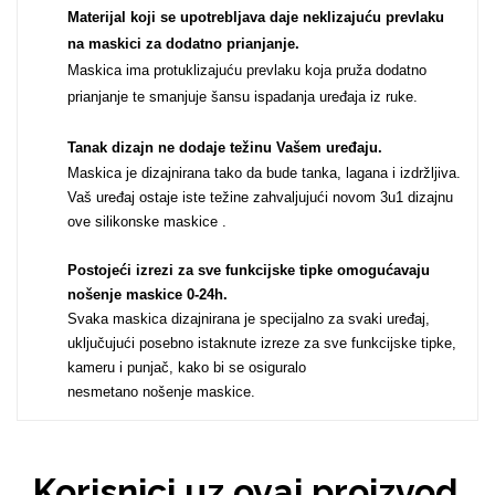
Materijal koji se upotrebljava daje neklizajuću prevlaku
Za njega
Za nju
na maskici za dodatno prianjanje.
Maskica ima protuklizajuću prevlaku koja pruža dodatno
prianjanje te smanjuje šansu ispadanja uređaja iz ruke.
Tanak dizajn ne dodaje težinu Vašem uređaju
.
Maskica je dizajnirana tako da bude tanka, lagana i izdržljiva.
Vaš uređaj ostaje iste težine zahvaljujući novom 3u1 dizajnu
Svijet životinja
Auto - Moto motivi
ove silikonske maskice .
Postojeći izrezi za sve funkcijske tipke omogućavaju
nošenje maskice 0-24h
.
Svaka maskica dizajnirana je specijalno za svaki uređaj,
uključujući posebno istaknute izreze za sve funkcijske tipke,
kameru i punjač, kako bi se osiguralo
Mandale / Cvjetni
Citati & Stihovi
nesmetano nošenje maskice.
motivi
Korisnici uz ovaj proizvod