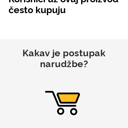
često kupuju
MarbleMania
Kakav je postupak
narudžbe?
Gaming motivi
Crtani filmovi
Sportski motivi
Obiteljski motivi