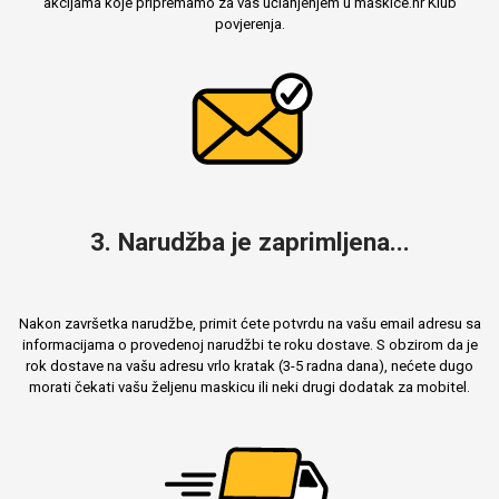
akcijama koje pripremamo za vas učlanjenjem u maskice.hr Klub
povjerenja.
3. Narudžba je zaprimljena...
Nakon završetka narudžbe, primit ćete potvrdu na vašu email adresu sa
informacijama o provedenoj narudžbi te roku dostave. S obzirom da je
rok dostave na vašu adresu vrlo kratak (3-5 radna dana), nećete dugo
morati čekati vašu željenu maskicu ili neki drugi dodatak za mobitel.