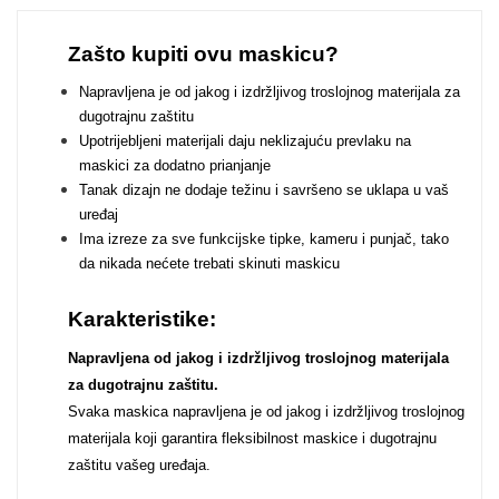
Zodiac
Halloween
Zašto kupiti ovu maskicu?
Napravljena je od jakog i izdržljivog troslojnog materijala za
dugotrajnu zaštitu
Upotrijebljeni materijali daju neklizajuću prevlaku na
maskici za dodatno prianjanje
Doodles
Apstraktni motivi
Tanak dizajn ne dodaje težinu i savršeno se uklapa u vaš
uređaj
Ima izreze za sve funkcijske tipke, kameru i punjač, tako
da nikada nećete trebati skinuti maskicu
Karakteristike:
Napravljena od jakog i izdržljivog troslojnog materijala
Monogrami
Dječji motivi
za dugotrajnu zaštitu.
Svaka maskica napravljena je od jakog i izdržljivog troslojnog
materijala koji garantira fleksibilnost maskice i dugotrajnu
zaštitu vašeg uređaja.