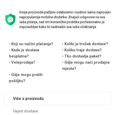
Svoje proizvode pažljivo odabiremo i nudimo samo najnovije i
najpopularnije mobilne dodatke. Znajući odgovore na sva
vaša pitanja, naš tim korisničke podrške profesionalno je
osposobljen kako bi nadmašio sva vaša očekivanja.
Love motivi
I Need Some Space
Koji su načini plaćanja?
Koliki je trošak dostave?
Kada je dostava
Koliko traje dostava?
besplatna?
Tko dostavlja paket?
Veleprodaja?
Gdje mogu naći prodajna
mjesta?
Gdje mogu pratiti
Quotes Collection
Cirkus
pošiljku?
Više o proizvodu
Uvjeti dostave