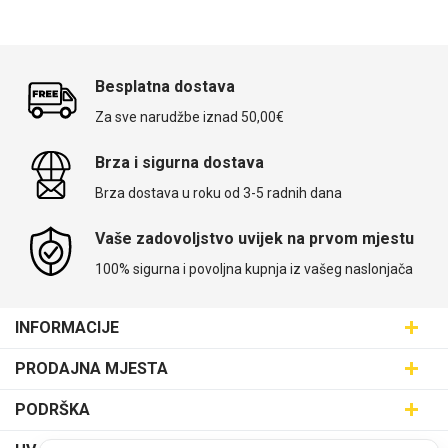
Besplatna dostava
Za sve narudžbe iznad 50,00€
Brza i sigurna dostava
Brza dostava u roku od 3-5 radnih dana
Vaše zadovoljstvo uvijek na prvom mjestu
100% sigurna i povoljna kupnja iz vašeg naslonjača
INFORMACIJE
Maskice.hr - Web trgovina
PRODAJNA MJESTA
SVIJET MASKICA d.o.o.
Poslovnica Trešnjevka
PODRŠKA
Aleja javora 13, 10000 Zagreb
Poslovnica Dubrava
095 5555 345
Dostava