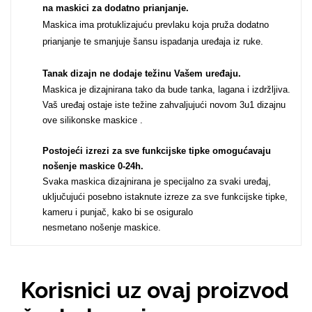
na maskici za dodatno prianjanje.
Za njega
Za nju
Maskica ima protuklizajuću prevlaku koja pruža dodatno
prianjanje te smanjuje šansu ispadanja uređaja iz ruke.
Tanak dizajn ne dodaje težinu Vašem uređaju
.
Maskica je dizajnirana tako da bude tanka, lagana i izdržljiva.
Vaš uređaj ostaje iste težine zahvaljujući novom 3u1 dizajnu
ove silikonske maskice .
Svijet životinja
Auto - Moto motivi
Postojeći izrezi za sve funkcijske tipke omogućavaju
nošenje maskice 0-24h
.
Svaka maskica dizajnirana je specijalno za svaki uređaj,
uključujući posebno istaknute izreze za sve funkcijske tipke,
kameru i punjač, kako bi se osiguralo
nesmetano nošenje maskice.
Mandale / Cvjetni
Citati & Stihovi
motivi
Korisnici uz ovaj proizvod