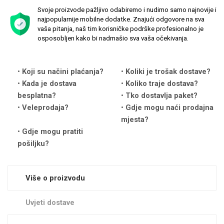
Svoje proizvode pažljivo odabiremo i nudimo samo najnovije i
najpopularnije mobilne dodatke. Znajući odgovore na sva
vaša pitanja, naš tim korisničke podrške profesionalno je
osposobljen kako bi nadmašio sva vaša očekivanja.
Love motivi
I Need Some Space
Koji su načini plaćanja?
Koliki je trošak dostave?
Kada je dostava
Koliko traje dostava?
besplatna?
Tko dostavlja paket?
Veleprodaja?
Gdje mogu naći prodajna
mjesta?
Gdje mogu pratiti
pošiljku?
Quotes Collection
Cirkus
Više o proizvodu
Uvjeti dostave