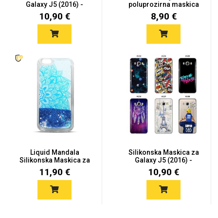
Galaxy J5 (2016) -
poluprozirna maskica
Šaren...
za...
10,90 €
8,90 €
Liquid Mandala
Silikonska Maskica za
Silikonska Maskica za
Galaxy J5 (2016) -
Galaxy J5...
Šaren...
11,90 €
10,90 €