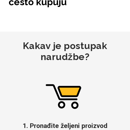
često kupuju
MarbleMania
Kakav je postupak
narudžbe?
Gaming motivi
Crtani filmovi
Sportski motivi
Obiteljski motivi
1. Pronađite željeni proizvod