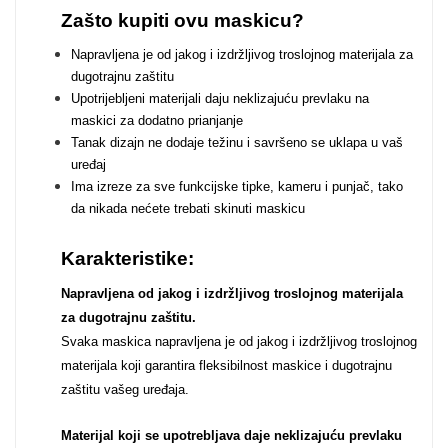
Zodiac
Halloween
Zašto kupiti ovu maskicu?
Napravljena je od jakog i izdržljivog troslojnog materijala za
dugotrajnu zaštitu
Upotrijebljeni materijali daju neklizajuću prevlaku na
maskici za dodatno prianjanje
Tanak dizajn ne dodaje težinu i savršeno se uklapa u vaš
Doodles
Apstraktni motivi
uređaj
Ima izreze za sve funkcijske tipke, kameru i punjač, tako
da nikada nećete trebati skinuti maskicu
Karakteristike:
Napravljena od jakog i izdržljivog troslojnog materijala
za dugotrajnu zaštitu.
Monogrami
Dječji motivi
Svaka maskica napravljena je od jakog i izdržljivog troslojnog
materijala koji garantira fleksibilnost maskice i dugotrajnu
zaštitu vašeg uređaja.
Materijal koji se upotrebljava daje neklizajuću prevlaku