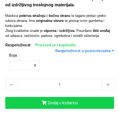
od izdržljivog troslojnog materijala.
Maskica
pokriva stražnju i bočnu stranu
te lagano prelazi preko
rubova ekrana. Ima
originalne otvore
te pristup svim gumbima i
funkcijama.
Univerzalne futrole i
Sleng
Preklopne maskice
Feel Good
Zbog kvalitetne izrade je
otporna
i
izdržljiva.
Pouzdano
štiti uređaj
maskice
od udaraca, nečistoće, padova, ogrebotina i ostalih oštećenja.
Raspoloživost:
Proizvod je raspoloživ
Raspoloživost u poslovnicama
Boja:
Životinjsko carstvo
Takeoff
Dodaj u košaricu
Svemirska kolekcija
Valentinovo