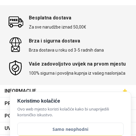
Besplatna dostava
Za sve narudžbe iznad 50,00€
Brza i sigurna dostava
Brza dostava u roku od 3-5 radnih dana
Vaše zadovoljstvo uvijek na prvom mjestu
100% sigurna i povoljna kupnja iz vašeg naslonjača
INFORMACIJE
Maskice.hr - Web trgovina
Koristimo kolačiće
PRODAJNA MJESTA
SVIJET MASKICA d.o.o.
Ovo web mjesto koristi kolačiće kako bi unaprijedili
Poslovnica Trešnjevka
korisničko iskustvo.
PODRŠKA
Aleja javora 13, 10000 Zagreb
Poslovnica Dubrava
095 5555 345
Dostava
UVJETI KORIŠTENJA
Samo neophodni
prodaja@maskice.hr
Poslovnica Kvatrić
O nama