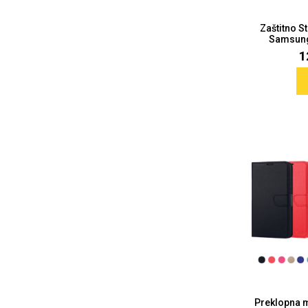
Zaštitno S
Samsung 
1
Sleng
Feel Good
Preklopne maskice
Životinjsko carstvo
Takeoff
Svemirska kolekcija
Valentinovo
Preklopna 