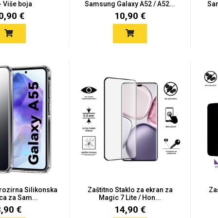
- Više boja
Samsung Galaxy A52 / A52...
Sam
0,90 €
10,90 €
Prozirna Silikonska
Zaštitno Staklo za ekran za
Za
ca za Sam...
Magic 7 Lite / Hon...
8,90 €
14,90 €