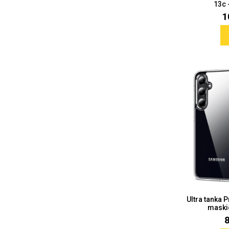
13c 
1
Love motivi
I Need Some Space
Quotes Collection
Cirkus
Ultra tanka 
maski
Zodiac
Halloween