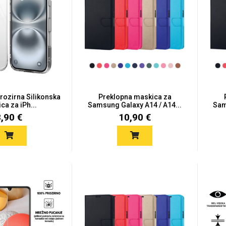
Prozirna Silikonska
Preklopna maskica za
ca za iPh...
Samsung Galaxy A14 / A14...
Sam
8,90 €
10,90 €