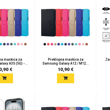
na maskica za
Preklopna maskica za
Za
axy A35 (5G) -...
Samsung Galaxy A12 / M12...
0,90 €
10,90 €