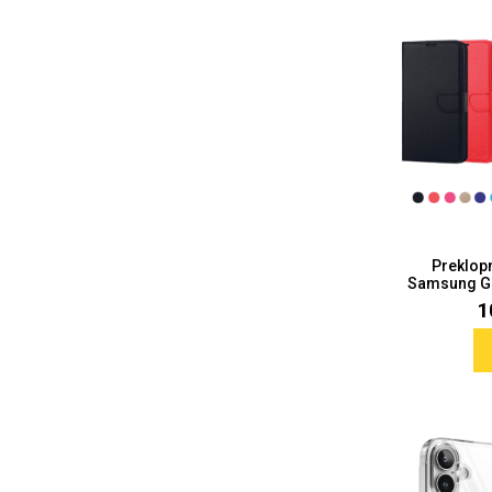
MarbleMania
Gaming motivi
Crtani filmovi
Sportski motivi
Preklop
Samsung Gal
1
Obiteljski motivi
Mix