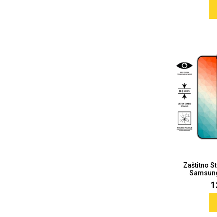
Doodles
Apstraktni motivi
Monogrami
Dječji motivi
Zaštitno S
Samsung 
1