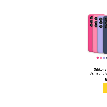
Za njega
Za nju
Svijet životinja
Auto - Moto motivi
Silikon
Samsung Ga
Mandale / Cvjetni motivi
Citati & Stihovi