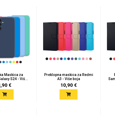
ska Maskica za
Preklopna maskica za Redmi
laxy S24 - Viš...
A3 - Više boja
Sam
8,90 €
10,90 €