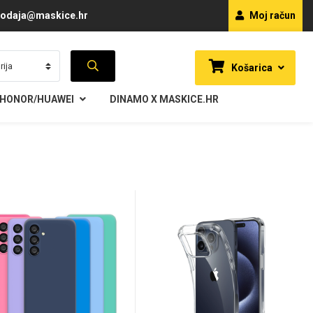
odaja@maskice.hr
Moj račun
Košarica
HONOR/HUAWEI
DINAMO X MASKICE.HR