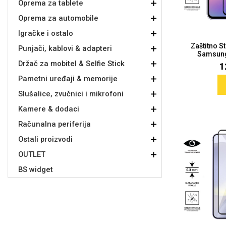
Oprema za tablete
Oprema za automobile
Držači za romobil
FM Transmitteri
USB kablovi
Samsung
Samsung
Babe
Držači za ruku
Šaljivi motivi
HDMI kabel
HI-FI linije
Huawei
Xiaomi
Igračke i ostalo
Zaštitno S
Punjači, kablovi & adapteri
Samsung 
Držač za mobitel & Selfie Stick
1
Pametni uređaji & memorije
Slušalice, zvučnici i mikrofoni
Punjači za mobitel
Ostali držači
AUX kablovi
Croatos
Sony
Najprodavanije - TOP 100
Adapteri za mobitel
Spigen maskice
LCD Tablet
Kamere & dodaci
Računalna periferija
Ostali proizvodi
OUTLET
BS widget
Univerzalno kaljeno staklo
Gym
Univerzalne futrole i
Unicorn kolekcija
maskice