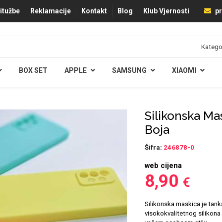
ritužbe
Reklamacije
Kontakt
Blog
Klub Vjernosti
pr
BOX SET
APPLE
SAMSUNG
XIAOMI
Silikonska Ma
Boja
Šifra:
246878-0
web cijena
8,90
€
Silikonska maskica je tank
visokokvalitetnog silikona 