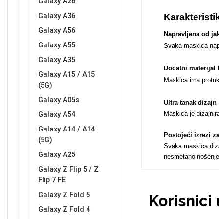
Galaxy A26
Galaxy A36
Karakteristi
Galaxy A56
Napravljena od jak
Galaxy A55
Svaka maskica naprav
Love motivi
I Need Some Space
Galaxy A35
Dodatni materijal 
Galaxy A15 / A15
Maskica ima protukl
(5G)
Galaxy A05s
Ultra tanak dizaj
Galaxy A54
Maskica je dizajnir
Galaxy A14 / A14
Quotes Collection
Cirkus
Postojeći izrezi 
(5G)
Svaka maskica dizaj
Galaxy A25
nesmetano nošenje
Galaxy Z Flip 5 / Z
Flip 7 FE
Galaxy Z Fold 5
Korisnici
Galaxy Z Fold 4
Zodiac
Halloween