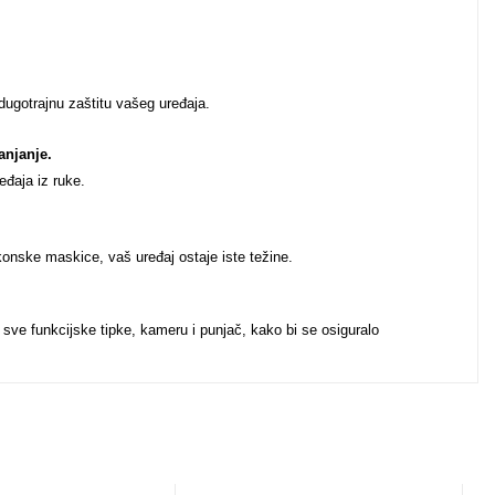
 dugotrajnu zaštitu vašeg uređaja.
anjanje.
eđaja iz ruke.
ikonske maskice, vaš uređaj ostaje iste težine.
 sve funkcijske tipke, kameru i punjač, kako bi se osiguralo
u