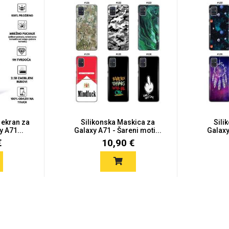
 ekran za
Silikonska Maskica za
Sili
 A71...
Galaxy A71 - Šareni moti...
Galaxy
€
10,90 €