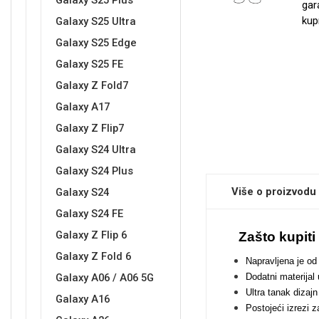
Galaxy S25 Plus
gar
kup
Galaxy S25 Ultra
Galaxy S25 Edge
Sleng
Feel Good
Galaxy S25 FE
Preklopne maskice
Galaxy Z Fold7
Galaxy A17
Galaxy Z Flip7
Galaxy S24 Ultra
Galaxy S24 Plus
Životinjsko carstvo
Takeoff
Više o proizvodu
Galaxy S24
Galaxy S24 FE
Galaxy Z Flip 6
Zašto kupit
Galaxy Z Fold 6
Napravljena je od 
Galaxy A06 / A06 5G
Dodatni materijal
Svemirska kolekcija
Valentinovo
Ultra tanak dizaj
Galaxy A16
Postojeći izrezi 