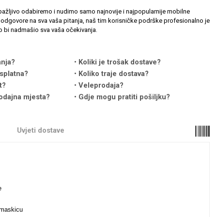
ažljivo odabiremo i nudimo samo najnovije i najpopularnije mobilne
odgovore na sva vaša pitanja, naš tim korisničke podrške profesionalno je
 bi nadmašio sva vaša očekivanja.
anja?
Koliki je trošak dostave?
splatna?
Koliko traje dostava?
t?
Veleprodaja?
odajna mjesta?
Gdje mogu pratiti pošiljku?
Uvjeti dostave
anje
i maskicu