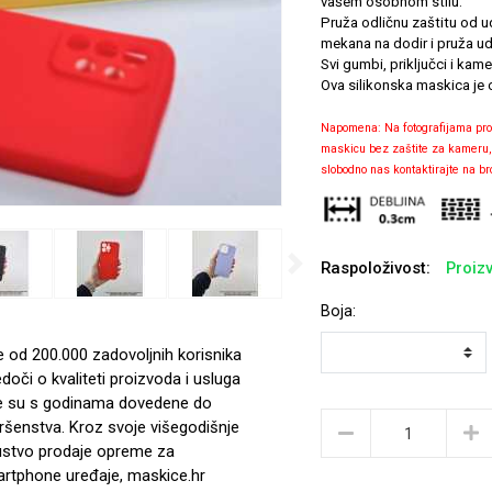
vašem osobnom stilu.
Pruža odličnu zaštitu od ud
mekana na dodir i pruža ud
Svi gumbi, priključci i kam
Ova silikonska maskica je 
Napomena: Na fotografijama pro
maskicu bez zaštite za kameru, ov
slobodno nas kontaktirajte na b
Raspoloživost:
Proizv
Next
Boja:
e od 200.000 zadovoljnih korisnika
edoči o kvaliteti proizvoda i usluga
e su s godinama dovedene do
ršenstva. Kroz svoje višegodišnje
ustvo prodaje opreme za
rtphone uređaje, maskice.hr