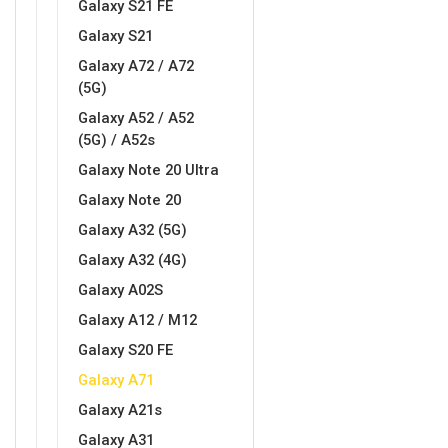
Galaxy S21 FE
Galaxy S21
MarbleMania
Gaming motivi
Galaxy A72 / A72
(5G)
Galaxy A52 / A52
(5G) / A52s
Galaxy Note 20 Ultra
Crtani filmovi
Sportski motivi
Galaxy Note 20
Galaxy A32 (5G)
Galaxy A32 (4G)
Galaxy A02S
Galaxy A12 / M12
Galaxy S20 FE
Obiteljski motivi
Mix
Galaxy A71
Galaxy A21s
Galaxy A31