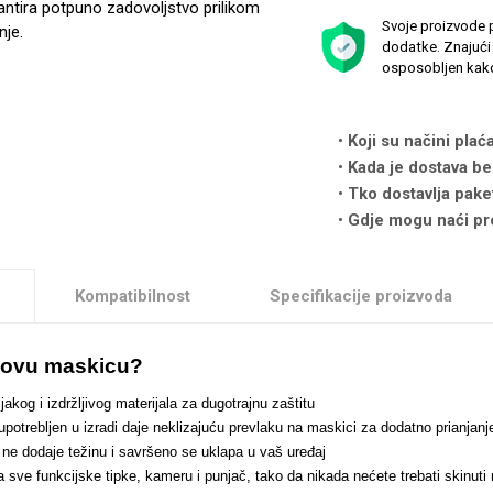
antira potpuno zadovoljstvo prilikom
Svoje proizvode p
nje.
dodatke. Znajući 
osposobljen kako
Koji su načini plać
Kada je dostava be
Tko dostavlja pake
Gdje mogu naći pr
Kompatibilnost
Specifikacije proizvoda
i ovu maskicu?
jakog i izdržljivog materijala za dugotrajnu zaštitu
 upotrebljen u izradi daje neklizajuću prevlaku na maskici za dodatno prianj
n ne dodaje težinu i savršeno se uklapa u vaš uređaj
za sve funkcijske tipke, kameru i punjač, tako da nikada nećete trebati skinut