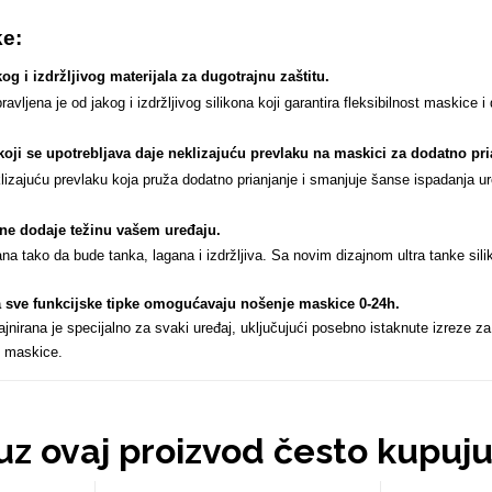
ke:
og i izdržljivog materijala za dugotrajnu zaštitu.
ljena je od jakog i izdržljivog silikona koji garantira fleksibilnost maskice i
koji se upotrebljava daje neklizajuću prevlaku na maskici za dodatno pri
izajuću prevlaku koja pruža dodatno prianjanje i smanjuje šanse ispadanja ur
n ne dodaje težinu vašem uređaju
.
ana tako da bude tanka, lagana i izdržljiva. Sa novim dizajnom ultra tanke sil
za sve funkcijske tipke omogućavaju nošenje maskice 0-24h
.
nirana je specijalno za svaki uređaj, uključujući posebno istaknute izreze za
 maskice.
 uz ovaj proizvod često kupuj