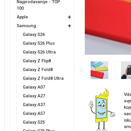
Najprodavanije - TOP
100
Držači za romobil
FM Transmitteri
USB kablovi
Samsung
Samsung
Babe
Držači za ruku
Šaljivi motivi
HDMI kabel
HI-FI linije
Huawei
Xiaomi
Apple
Samsung
Galaxy S26
Galaxy S26 Plus
Galaxy S26 Ultra
Galaxy Z Flip8
Punjači za mobitel
Ostali držači
AUX kablovi
Croatos
Sony
Najprodavanije - TOP 100
Adapteri za mobitel
Spigen maskice
LCD Tablet
Galaxy Z Fold8
Previous
Galaxy Z Fold8 Ultra
Galaxy A07
Viš
Galaxy A27
svj
Galaxy A37
koj
Univerzalno kaljeno staklo
Gym
Univerzalne futrole i
Unicorn kolekcija
Galaxy A57
sav
maskice
isk
Galaxy S25
sma