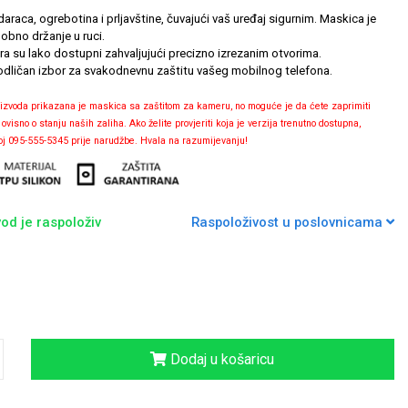
araca, ogrebotina i prljavštine, čuvajući vaš uređaj sigurnim. Maskica je
obno držanje u ruci.
era su lako dostupni zahvaljujući precizno izrezanim otvorima.
odličan izbor za svakodnevnu zaštitu vašeg mobilnog telefona.
izvoda prikazana je maskica sa zaštitom za kameru, no moguće je da ćete zaprimiti
isno o stanju naših zaliha. Ako želite provjeriti koja je verzija trenutno dostupna,
roj 095-555-5345 prije narudžbe. Hvala na razumijevanju!
od je raspoloživ
Raspoloživost u poslovnicama
Dodaj u košaricu