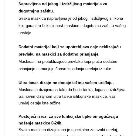
Napravljena od jakog i izdržljivog materijala za
Za njega
Za nju
dugotrajnu zaštitu.
Svaka maskica napravljena je od jakog i izdržljivog silikona
koji garantira fleksibilnost maskice i dugotrajnu zaštitu vašeg
uređaja.
Dodatni materijal koji se upotrebljava daje neklizajuću
prevlaku na maskici za dodatno prianjanje.
Svijet životinja
Auto - Moto motivi
Maskica ima protuklizajuću prevlaku koja pruža dodatno
prianjanje i smanjuje šanse ispadanja uređaja iz ruke.
Ultra tanak dizajn ne dodaje težinu vašem uređaju
.
Maskica je dizajnirana tako da bude tanka, lagana i izdržljiva.
Sa novim dizajnom ultra tanke silikonske maskice, vaš
uređaj ostaje iste težine.
Mandale / Cvjetni
Citati & Stihovi
motivi
Postojeći izrezi za sve funkcijske tipke omogućavaju
nošenje maskice 0-24h
.
Svaka maskica dizajnirana je specijalno za svaki uređaj,