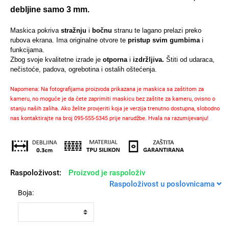
debljine samo 3 mm.
Maskica pokriva
stražnju
i
bočnu
stranu te lagano prelazi preko
rubova ekrana. Ima originalne otvore te
pristup svim gumbima
i
funkcijama.
Univerzalne futrole i
Sleng
Preklopne maskice
Feel Good
Zbog svoje kvalitetne izrade je
otporna
i
izdržljiva.
Štiti od udaraca,
maskice
nečistoće, padova, ogrebotina i ostalih oštećenja.
Napomena: Na fotografijama proizvoda prikazana je maskica sa zaštitom za
kameru, no moguće je da ćete zaprimiti maskicu bez zaštite za kameru, ovisno o
stanju naših zaliha. Ako želite provjeriti koja je verzija trenutno dostupna, slobodno
nas kontaktirajte na broj 095-555-5345 prije narudžbe. Hvala na razumijevanju!
Životinjsko carstvo
Takeoff
Raspoloživost:
Proizvod je raspoloživ
Raspoloživost u poslovnicama
Boja:
Svemirska kolekcija
Valentinovo