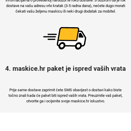
informacijama o provedenoj narudžbi te roku dostave. S obzirom da je rok
dostave na vašu adresu vrlo kratak (3-5 radna dana), nećete dugo morati
čekati vašu željenu maskicu ili neki drugi dodatak za mobitel.
4. maskice.hr paket je ispred vaših vrata
Prije same dostave zaprimit ćete SMS obavijest o dostavi kako biste
točno znali kada će paket biti ispred vaših vrata. Preuzmite vaš paket,
otvorite ga i ocijenite svoje maskice.hr iskustvo.