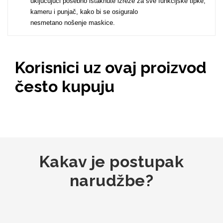
uključujući posebno istaknute izreze za sve funkcijske tipke,
kameru i punjač, kako bi se osiguralo
nesmetano nošenje maskice.
MarbleMania
Korisnici uz ovaj proizvod
često kupuju
Gaming motivi
Crtani filmovi
Kakav je postupak
narudžbe?
Sportski motivi
Obiteljski motivi