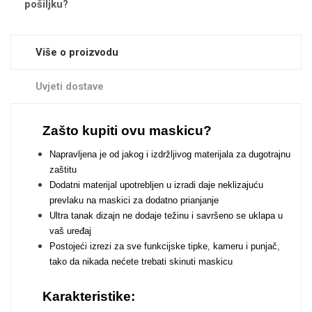
pošiljku?
Zodiac
Halloween
Više o proizvodu
Uvjeti dostave
Doodles
Apstraktni motivi
Zašto kupiti ovu maskicu?
Napravljena je od jakog i izdržljivog materijala za dugotrajnu
zaštitu
Dodatni materijal upotrebljen u izradi daje neklizajuću
prevlaku na maskici za dodatno prianjanje
Ultra tanak dizajn ne dodaje težinu i savršeno se uklapa u
Monogrami
Dječji motivi
vaš uređaj
Postojeći izrezi za sve funkcijske tipke, kameru i punjač,
tako da nikada nećete trebati skinuti maskicu
Karakteristike: