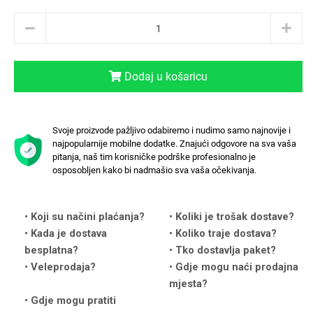
Dodaj u košaricu
Love motivi
I Need Some Space
Svoje proizvode pažljivo odabiremo i nudimo samo najnovije i
najpopularnije mobilne dodatke. Znajući odgovore na sva vaša
pitanja, naš tim korisničke podrške profesionalno je
osposobljen kako bi nadmašio sva vaša očekivanja.
Quotes Collection
Cirkus
Koji su načini plaćanja?
Koliki je trošak dostave?
Kada je dostava
Koliko traje dostava?
besplatna?
Tko dostavlja paket?
Veleprodaja?
Gdje mogu naći prodajna
mjesta?
Gdje mogu pratiti