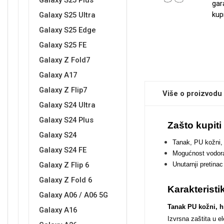
Galaxy S25 Plus
gar
kup
Galaxy S25 Ultra
Galaxy S25 Edge
Sleng
Feel Good
Galaxy S25 FE
Preklopne maskice
Galaxy Z Fold7
Galaxy A17
Galaxy Z Flip7
Više o proizvodu
Galaxy S24 Ultra
Galaxy S24 Plus
Životinjsko carstvo
Takeoff
Zašto kupit
Galaxy S24
Tanak, PU kožni,
Galaxy S24 FE
Mogućnost vodora
Galaxy Z Flip 6
Unutarnji pretina
Galaxy Z Fold 6
Karakteristi
Galaxy A06 / A06 5G
Svemirska kolekcija
Valentinovo
Tanak PU kožni, h
Galaxy A16
Izvrsna zaštita u 