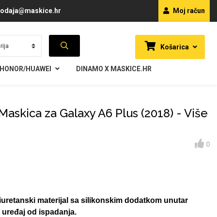
odaja@maskice.hr
Moj račun
Košarica
HONOR/HUAWEI
DINAMO X MASKICE.HR
Maskica za Galaxy A6 Plus (2018) - Više
0
iuretanski materijal sa silikonskim dodatkom unutar
š uređaj od ispadanja.