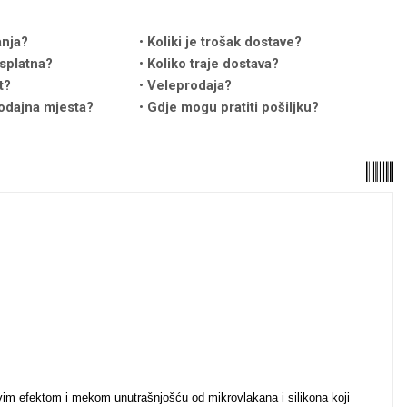
anja?
Koliki je trošak dostave?
splatna?
Koliko traje dostava?
t?
Veleprodaja?
odajna mjesta?
Gdje mogu pratiti pošiljku?
vim efektom i mekom unutrašnjošću od mikrovlakana i silikona koji