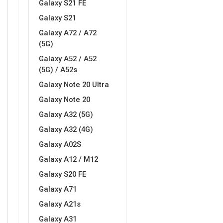
Galaxy S21 FE
Galaxy S21
MarbleMania
Gaming motivi
Galaxy A72 / A72
(5G)
Galaxy A52 / A52
(5G) / A52s
Galaxy Note 20 Ultra
Crtani filmovi
Sportski motivi
Galaxy Note 20
Galaxy A32 (5G)
Galaxy A32 (4G)
Galaxy A02S
Galaxy A12 / M12
Galaxy S20 FE
Obiteljski motivi
Mix
Galaxy A71
Galaxy A21s
Galaxy A31