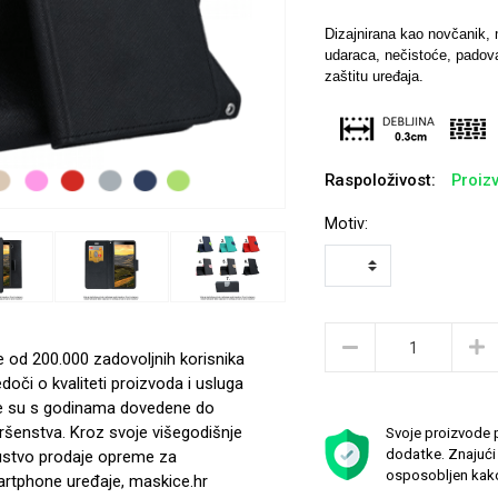
Dizajnirana kao novčanik, m
udaraca, nečistoće, padova
zaštitu uređaja.
Raspoloživost:
Proizv
Motiv:
e od 200.000 zadovoljnih korisnika
edoči o kvaliteti proizvoda i usluga
e su s godinama dovedene do
ršenstva. Kroz svoje višegodišnje
Svoje proizvode p
dodatke. Znajući 
ustvo prodaje opreme za
osposobljen kako
rtphone uređaje, maskice.hr