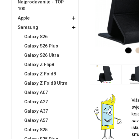
Najprodavanije - TOP
100
Držači za romobil
FM Transmitteri
USB kablovi
Samsung
Samsung
Babe
Držači za ruku
Šaljivi motivi
HDMI kabel
HI-FI linije
Huawei
Xiaomi
Apple
Samsung
Galaxy S26
Galaxy S26 Plus
Galaxy S26 Ultra
Galaxy Z Flip8
Punjači za mobitel
Ostali držači
AUX kablovi
Croatos
Sony
Najprodavanije - TOP 100
Adapteri za mobitel
Spigen maskice
LCD Tablet
Galaxy Z Fold8
Galaxy Z Fold8 Ultra
Galaxy A07
Viš
Galaxy A27
svj
Galaxy A37
koj
Univerzalno kaljeno staklo
Gym
Univerzalne futrole i
Unicorn kolekcija
Galaxy A57
sav
maskice
isk
Galaxy S25
sma