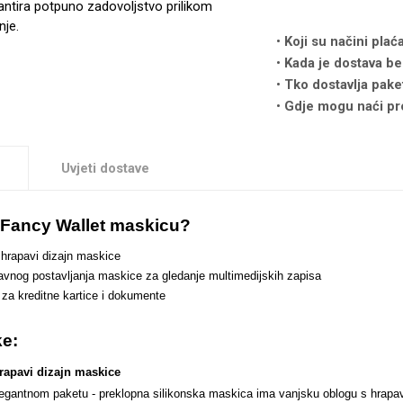
antira potpuno zadovoljstvo prilikom
nje.
Koji su načini plać
Kada je dostava be
Tko dostavlja pake
Gdje mogu naći pr
Uvjeti dostave
i Fancy Wallet maskicu?
 hrapavi dizajn maskice
vnog postavljanja maskice za gledanje multimedijskih zapisa
c za kreditne kartice i dokumente
ke:
rapavi dizajn maskice
elegantnom paketu - preklopna silikonska maskica ima vanjsku oblogu s hrapa