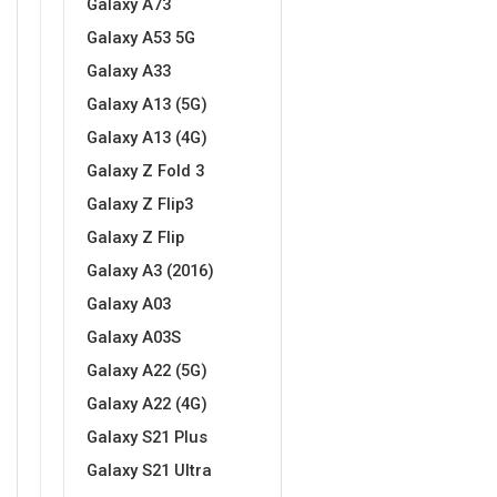
Galaxy A73
Za njega
Za nju
Galaxy A53 5G
Galaxy A33
Galaxy A13 (5G)
Galaxy A13 (4G)
Galaxy Z Fold 3
Svijet životinja
Auto - Moto motivi
Galaxy Z Flip3
Galaxy Z Flip
Galaxy A3 (2016)
Galaxy A03
Galaxy A03S
Mandale / Cvjetni motivi
Citati & Stihovi
Galaxy A22 (5G)
Galaxy A22 (4G)
Galaxy S21 Plus
Galaxy S21 Ultra