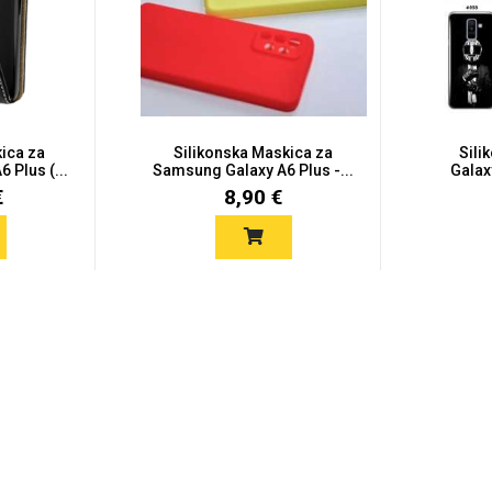
kica za
Silikonska Maskica za
Sili
 Plus (...
Samsung Galaxy A6 Plus -...
Galaxy
€
8,90 €