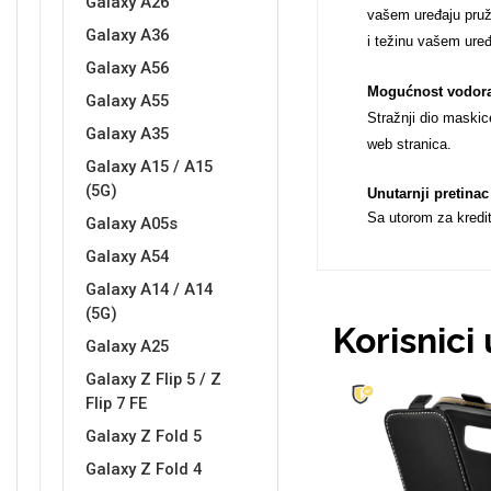
Galaxy A26
vašem uređaju pruža
Galaxy A36
i težinu vašem uređ
Galaxy A56
Mogućnost vodorav
Galaxy A55
Stražnji dio maskic
Love motivi
I Need Some Space
Galaxy A35
web stranica.
Galaxy A15 / A15
(5G)
Unutarnji pretinac
Sa utorom za kredi
Galaxy A05s
Galaxy A54
Galaxy A14 / A14
Quotes Collection
Cirkus
(5G)
Korisnici
Galaxy A25
Galaxy Z Flip 5 / Z
Flip 7 FE
Galaxy Z Fold 5
Galaxy Z Fold 4
Zodiac
Halloween