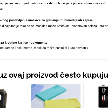
ju jedinstven izgled i vrhunsku zaštitu. Osmišljena je prvenstveno za zašti
aju.
nog postavljanja maskice za gledanje multimedijskih zapisa
e dizajniran je tako da se maskica može postaviti u vodoravan položaj, što ot
 za kreditne kartice i dokumente
tne kartice i dokumente, maskica može poslužiti i kao novčanik.
 uz ovaj proizvod često kupuj