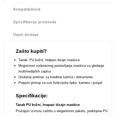
Zodiac
Halloween
Kompatibilnost
Specifikacije proizvoda
Uvjeti dostave
Doodles
Apstraktni motivi
Zašto kupiti?
Tanak, PU kožni, hrapavi dizajn maskice
Mogućnost vodoravnog postavljanja maskice za gledanje
multimedijskih zapisa
Unutarnji pretinac za kreditne kartice i dokumente
Potpuni pristup za sve funkcijske tipke, kameru i punjač
Monogrami
Dječji motivi
Specifikacije:
Tanak PU kožni, hrapavi dizajn maskice
Pružajući izvrsnu zaštitu u elegantnom paketu, preklopna PU