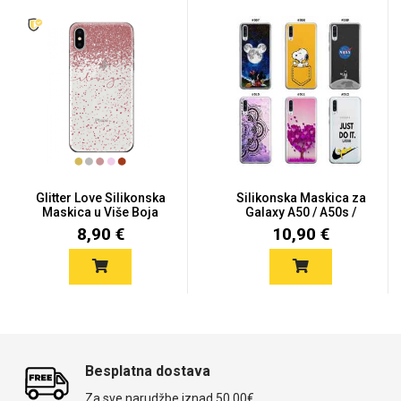
Glitter Love Silikonska
Silikonska Maskica za
Maskica u Više Boja
Galaxy A50 / A50s /
za...
A30s...
8,90 €
10,90 €
Besplatna dostava
Za sve narudžbe iznad 50,00€