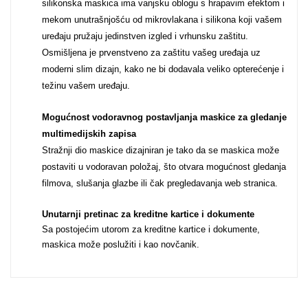
silikonska maskica ima vanjsku oblogu s hrapavim efektom i
mekom unutrašnjošću od mikrovlakana i silikona koji vašem
Za njega
Za nju
uređaju pružaju jedinstven izgled i vrhunsku zaštitu.
Osmišljena je prvenstveno za zaštitu vašeg uređaja uz
moderni slim dizajn, kako ne bi dodavala veliko opterećenje i
težinu vašem uređaju.
Mogućnost vodoravnog postavljanja maskice za gledanje
Svijet životinja
Auto - Moto motivi
multimedijskih zapisa
Stražnji dio maskice dizajniran je tako da se maskica može
postaviti u vodoravan položaj, što otvara mogućnost gledanja
filmova, slušanja glazbe ili čak pregledavanja web stranica.
Unutarnji pretinac za kreditne kartice i dokumente
Sa postojećim utorom za kreditne kartice i dokumente,
Mandale / Cvjetni
Citati & Stihovi
maskica može poslužiti i kao novčanik.
motivi