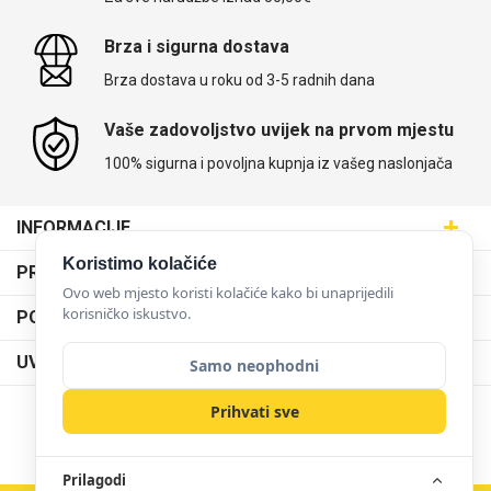
Brza i sigurna dostava
Brza dostava u roku od 3-5 radnih dana
Vaše zadovoljstvo uvijek na prvom mjestu
100% sigurna i povoljna kupnja iz vašeg naslonjača
INFORMACIJE
Maskice.hr - Web trgovina
Koristimo kolačiće
PRODAJNA MJESTA
SVIJET MASKICA d.o.o.
Ovo web mjesto koristi kolačiće kako bi unaprijedili
Poslovnica Trešnjevka
korisničko iskustvo.
PODRŠKA
Aleja javora 13, 10000 Zagreb
Poslovnica Dubrava
095 5555 345
Dostava
UVJETI KORIŠTENJA
Samo neophodni
prodaja@maskice.hr
Poslovnica Kvatrić
O nama
Klub vjernosti
Prihvati sve
Poslovnica Velika Gorica
Karijera u maskice.hr
NAČINI PLAĆANJA
Obrazac za jednostrani raskid ugovora
Poslovnica Karlovac
Postani partner
Uvjeti korištenja
Prilagodi
Poslovnica Ilica