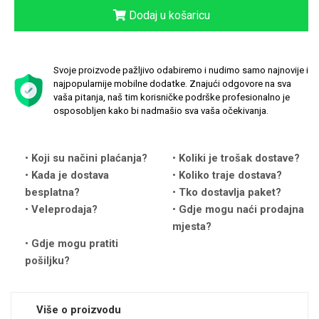
Dodaj u košaricu
Svoje proizvode pažljivo odabiremo i nudimo samo najnovije i
najpopularnije mobilne dodatke. Znajući odgovore na sva
Love motivi
I Need Some Space
vaša pitanja, naš tim korisničke podrške profesionalno je
osposobljen kako bi nadmašio sva vaša očekivanja.
Koji su načini plaćanja?
Koliki je trošak dostave?
Kada je dostava
Koliko traje dostava?
besplatna?
Tko dostavlja paket?
Veleprodaja?
Gdje mogu naći prodajna
Quotes Collection
Cirkus
mjesta?
Gdje mogu pratiti
pošiljku?
Više o proizvodu