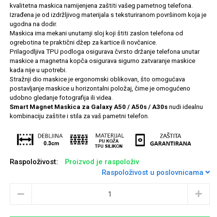
kvalitetna maskica namijenjena zaštiti vašeg pametnog telefona.
Izrađena je od izdržljivog materijala s teksturiranom površinom koja je
ugodna na dodir.
Maskica ima mekani unutarnji sloj koji štiti zaslon telefona od
ogrebotina te praktični džep za kartice ili novčanice.
Univerzalne futrole i
Sleng
Preklopne maskice
Feel Good
Prilagodljiva TPU podloga osigurava čvrsto držanje telefona unutar
maskice a magnetna kopča osigurava sigurno zatvaranje maskice
maskice
kada nije u upotrebi.
Stražnji dio maskice je ergonomski oblikovan, što omogućava
postavljanje maskice u horizontalni položaj, čime je omogućeno
udobno gledanje fotografija ili videa.
Smart Magnet Maskica za Galaxy A50 / A50s / A30s
nudi idealnu
kombinaciju zaštite i stila za vaš pametni telefon.
Životinjsko carstvo
Takeoff
Raspoloživost:
Proizvod je raspoloživ
Raspoloživost u poslovnicama
Svemirska kolekcija
Valentinovo