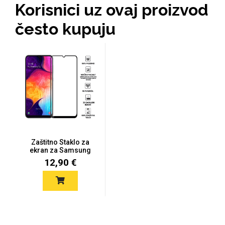
Korisnici uz ovaj proizvod
često kupuju
MarbleMania
Gaming motivi
Crtani filmovi
Zaštitno Staklo za
ekran za Samsung
Galaxy A50...
12,90 €
Sportski motivi
Obiteljski motivi