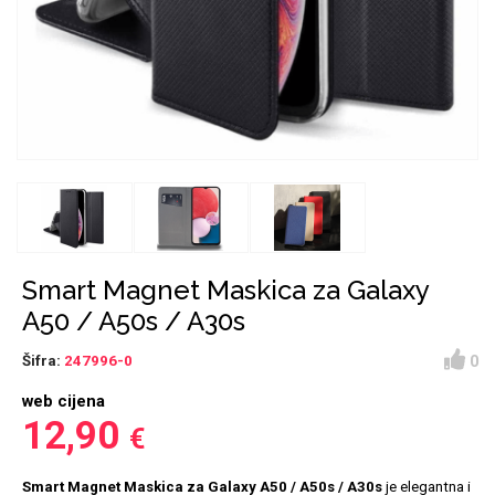
Držači za romobil
FM Transmitteri
USB kablovi
Huawei
Babe
Držači za ruku
Šaljivi motivi
HDMI kabel
HI-FI linije
Samsung
Huawei
Sony
Ostali držači
AUX kablovi
Croatos
Xiaomi
Adapteri za mobitel
Punjači za mobitel
Najprodavanije -
LCD Tablet
TOP 100
Smart Magnet Maskica za Galaxy
A50 / A50s / A30s
0
Šifra:
247996-0
web cijena
Spigen maskice
Univerzalno kaljeno
12,90
€
Gym
Unicorn kolekcija
staklo
Smart Magnet Maskica za Galaxy A50 / A50s / A30s
je elegantna i