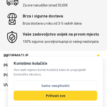
Za sve narudžbe iznad 50,00€
Brza i sigurna dostava
Brza dostava u roku od 3-5 radnih dana
Vaše zadovoljstvo uvijek na prvom mjestu
100% sigurna i povoljna kupnja iz vašeg naslonjača
INFORMACIJE
Maskice.hr - Web trgovina
Koristimo kolačiće
PRODAJNA MJESTA
SVIJET MASKICA d.o.o.
Ovo web mjesto koristi kolačiće kako bi unaprijedili
Poslovnica Trešnjevka
korisničko iskustvo.
PODRŠKA
Aleja javora 13, 10000 Zagreb
Poslovnica Dubrava
095 5555 345
Dostava
UVJETI KORIŠTENJA
Samo neophodni
prodaja@maskice.hr
Poslovnica Kvatrić
O nama
Klub vjernosti
Prihvati sve
Poslovnica Velika Gorica
Karijera u maskice.hr
NAČINI PLAĆANJA
Obrazac za jednostrani raskid ugovora
Poslovnica Karlovac
Postani partner