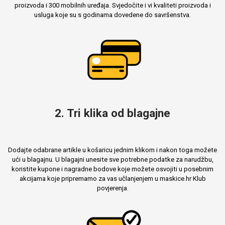
proizvoda i 300 mobilnih uređaja. Svjedočite i vi kvaliteti proizvoda i
usluga koje su s godinama dovedene do savršenstva.
MarbleMania
2. Tri klika od blagajne
Gaming motivi
Crtani filmovi
Dodajte odabrane artikle u košaricu jednim klikom i nakon toga možete
ući u blagajnu. U blagajni unesite sve potrebne podatke za narudžbu,
koristite kupone i nagradne bodove koje možete osvojiti u posebnim
akcijama koje pripremamo za vas učlanjenjem u maskice.hr Klub
povjerenja.
Sportski motivi
Obiteljski motivi