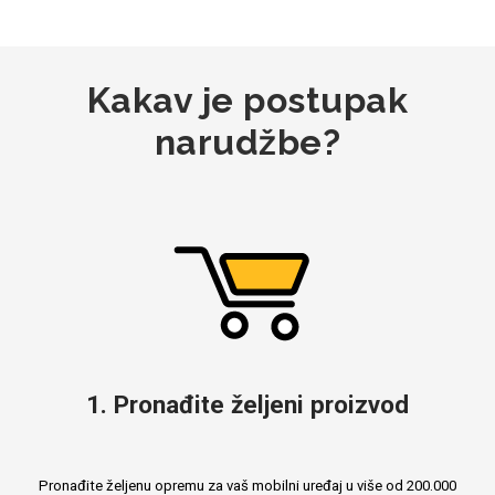
Za njega
Za nju
Kakav je postupak
narudžbe?
Svijet životinja
Auto - Moto motivi
Mandale / Cvjetni
Citati & Stihovi
1. Pronađite željeni proizvod
motivi
Pronađite željenu opremu za vaš mobilni uređaj u više od 200.000