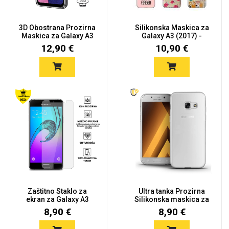
3D Obostrana Prozirna
Silikonska Maskica za
Maskica za Galaxy A3
Galaxy A3 (2017) -
(20...
Šaren...
12,90 €
10,90 €
Zaštitno Staklo za
Ultra tanka Prozirna
ekran za Galaxy A3
Silikonska maskica za
(2017) (...
Gal...
8,90 €
8,90 €