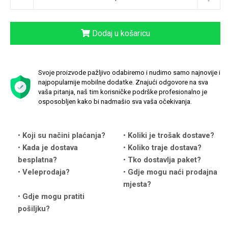
Dodaj u košaricu
Love motivi
I Need Some Space
Svoje proizvode pažljivo odabiremo i nudimo samo najnovije i
najpopularnije mobilne dodatke. Znajući odgovore na sva
vaša pitanja, naš tim korisničke podrške profesionalno je
osposobljen kako bi nadmašio sva vaša očekivanja.
Koji su načini plaćanja?
Koliki je trošak dostave?
Kada je dostava
Koliko traje dostava?
Quotes Collection
Cirkus
besplatna?
Tko dostavlja paket?
Veleprodaja?
Gdje mogu naći prodajna
mjesta?
Gdje mogu pratiti
pošiljku?