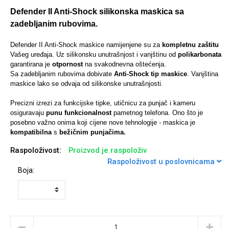
Defender II Anti-Shock silikonska maskica sa
zadebljanim rubovima.
Defender II Anti-Shock maskice namijenjene su za
kompletnu zaštitu
Univerzalne futrole i
Sleng
Preklopne maskice
Feel Good
Vašeg uređaja. Uz silikonsku unutrašnjost i vanjštinu od
polikarbonata
garantirana je
otpornost
na svakodnevna oštećenja.
maskice
Sa zadebljanim rubovima dobivate
Anti-Shock tip maskice
.
Vanjština
maskice lako se odvaja od silikonske unutrašnjosti.
Precizni izrezi za funkcijske tipke, utičnicu za punjač i kameru
osiguravaju
punu funkcionalnost
pametnog telefona. Ono što je
posebno važno onima koji cijene nove tehnologije - maskica je
kompatibilna
s
bežičnim punjačima.
Životinjsko carstvo
Takeoff
Raspoloživost:
Proizvod je raspoloživ
Raspoloživost u poslovnicama
Boja:
Svemirska kolekcija
Valentinovo