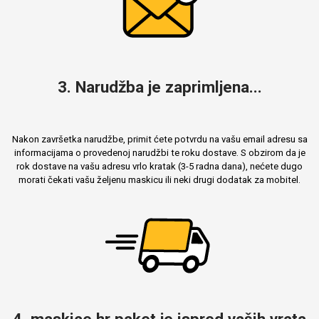
Mix
3. Narudžba je zaprimljena...
Nakon završetka narudžbe, primit ćete potvrdu na vašu email adresu sa
informacijama o provedenoj narudžbi te roku dostave. S obzirom da je
rok dostave na vašu adresu vrlo kratak (3-5 radna dana), nećete dugo
morati čekati vašu željenu maskicu ili neki drugi dodatak za mobitel.
4. maskice.hr paket je ispred vaših vrata