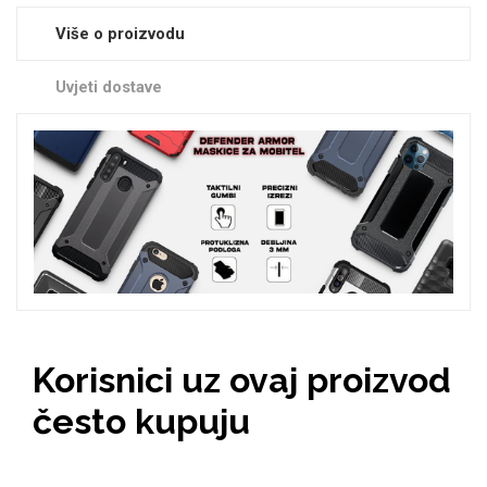
Zodiac
Halloween
Više o proizvodu
Uvjeti dostave
Doodles
Apstraktni motivi
Monogrami
Dječji motivi
Korisnici uz ovaj proizvod
često kupuju