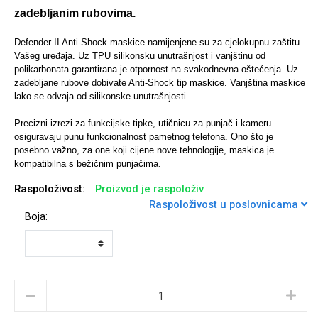
zadebljanim rubovima.
Defender II Anti-Shock maskice namijenjene su za cjelokupnu zaštitu
Vašeg uređaja. Uz TPU silikonsku unutrašnjost i vanjštinu od
polikarbonata garantirana je otpornost na svakodnevna oštećenja. Uz
Univerzalne futrole i
Sleng
Preklopne maskice
Feel Good
zadebljane rubove dobivate Anti-Shock tip maskice.
Vanjština maskice
maskice
lako se odvaja od silikonske unutrašnjosti.
Precizni izrezi za funkcijske tipke, utičnicu za punjač i kameru
osiguravaju punu funkcionalnost pametnog telefona. Ono što je
posebno važno, za one koji cijene nove tehnologije, maskica je
kompatibilna s bežičnim punjačima.
Raspoloživost:
Životinjsko carstvo
Proizvod je raspoloživ
Takeoff
Raspoloživost u poslovnicama
Boja:
Svemirska kolekcija
Valentinovo