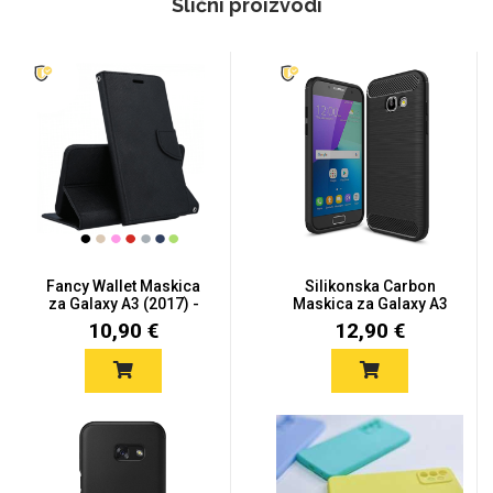
Slični proizvodi
Fancy Wallet Maskica
Silikonska Carbon
za Galaxy A3 (2017) -
Maskica za Galaxy A3
Viš...
(2017)
10,90 €
12,90 €