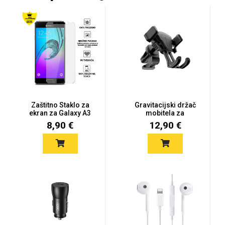
MarbleMania
Zaštitno Staklo za
Gravitacijski držač
Gaming motivi
Crtani filmovi
ekran za Galaxy A3
mobitela za
(2017) (...
ventilaciju
8,90 €
12,90 €
Sportski motivi
Obiteljski motivi