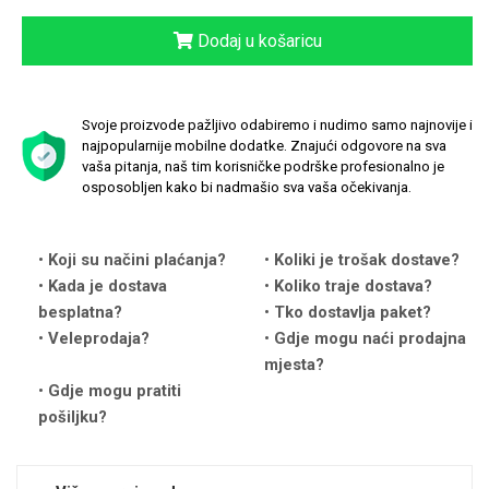
Dodaj u košaricu
Svoje proizvode pažljivo odabiremo i nudimo samo najnovije i
najpopularnije mobilne dodatke. Znajući odgovore na sva
Love motivi
I Need Some Space
vaša pitanja, naš tim korisničke podrške profesionalno je
osposobljen kako bi nadmašio sva vaša očekivanja.
Koji su načini plaćanja?
Koliki je trošak dostave?
Kada je dostava
Koliko traje dostava?
besplatna?
Tko dostavlja paket?
Quotes Collection
Cirkus
Veleprodaja?
Gdje mogu naći prodajna
mjesta?
Gdje mogu pratiti
pošiljku?