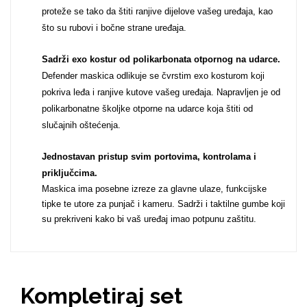
proteže se tako da štiti ranjive dijelove vašeg uređaja, kao
Za njega
Za nju
što su rubovi i bočne strane uređaja.
Sadrži exo kostur od polikarbonata otpornog na udarce.
Defender maskica odlikuje se čvrstim exo kosturom koji
pokriva leđa i ranjive kutove vašeg uređaja. Napravljen je od
polikarbonatne školjke otporne na udarce koja štiti od
slučajnih oštećenja.
Svijet životinja
Auto - Moto motivi
Jednostavan pristup svim portovima, kontrolama i
priključcima
.
Maskica ima posebne izreze za glavne ulaze, funkcijske
tipke te utore za punjač i kameru. Sadrži i taktilne gumbe koji
su prekriveni kako bi vaš uređaj imao potpunu zaštitu.
Mandale / Cvjetni
Citati & Stihovi
motivi
Kompletiraj set