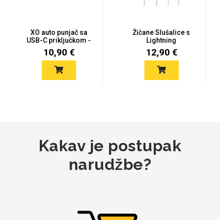
XO auto punjač sa
Žičane Slušalice s
USB-C priključkom -
Lightning
Mix
25W - cr...
konektorom
10,90 €
12,90 €
Kakav je postupak
narudžbe?