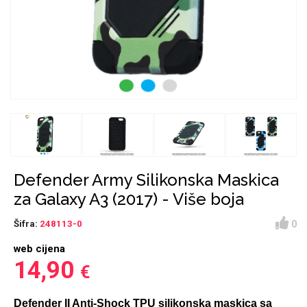
Držači za romobil
FM Transmitteri
USB kablovi
Huawei
Babe
Držači za ruku
Šaljivi motivi
HDMI kabel
HI-FI linije
Samsung
Huawei
Sony
Ostali držači
AUX kablovi
Croatos
Xiaomi
Adapteri za mobitel
Punjači za mobitel
Najprodavanije -
LCD Tablet
TOP 100
Defender Army Silikonska Maskica
za Galaxy A3 (2017) - Više boja
0
Šifra:
248113-0
web cijena
Spigen maskice
Univerzalno kaljeno
14,90
€
Gym
Unicorn kolekcija
staklo
Defender II Anti-Shock TPU silikonska maskica sa