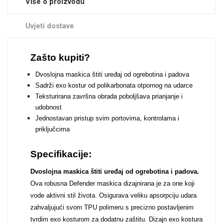
Više o proizvodu
Zodiac
Halloween
Uvjeti dostave
Zašto kupiti?
Dvoslojna maskica štiti uređaj od ogrebotina i padova
Doodles
Apstraktni motivi
Sadrži exo kostur od polikarbonata otpornog na udarce
Teksturirana završna obrada poboljšava prianjanje i
udobnost
Jednostavan pristup svim portovima, kontrolama i
priključcima
Specifikacije:
Monogrami
Dječji motivi
Dvoslojna maskica štiti uređaj od ogrebotina i padova.
Ova robusna Defender maskica dizajnirana je za one koji
vode aktivni stil života. Osigurava veliku apsorpciju udara
zahvaljujući svom TPU polimeru s precizno postavljenim
tvrdim exo kosturom za dodatnu zaštitu. Dizajn exo kostura