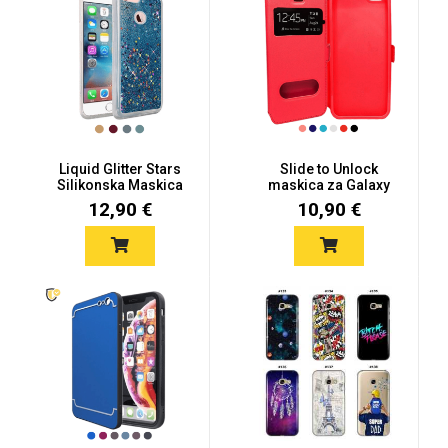
Zodiac
Halloween
Doodles
Apstraktni motivi
Liquid Glitter Stars
Slide to Unlock
Silikonska Maskica
maskica za Galaxy
za Gal...
A3 (2017) -...
12,90 €
10,90 €
Monogrami
Dječji motivi