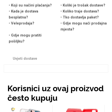
Koji su načini plaćanja?
Koliki je trošak dostave?
Kada je dostava
Koliko traje dostava?
besplatna?
Tko dostavlja paket?
Veleprodaja?
Gdje mogu naći prodajna
mjesta?
Love motivi
I Need Some Space
Gdje mogu pratiti
pošiljku?
Uvjeti dostave
Quotes Collection
Cirkus
Korisnici uz ovaj proizvod
često kupuju