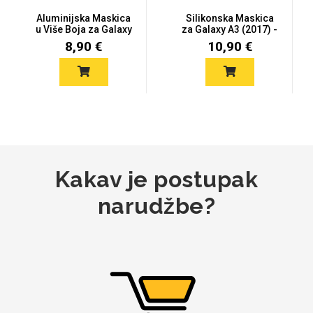
Aluminijska Maskica
Silikonska Maskica
Za njega
Za nju
u Više Boja za Galaxy
za Galaxy A3 (2017) -
A3 (...
Šaren...
8,90 €
10,90 €
Svijet životinja
Auto - Moto motivi
Kakav je postupak
narudžbe?
Mandale / Cvjetni
Citati & Stihovi
motivi