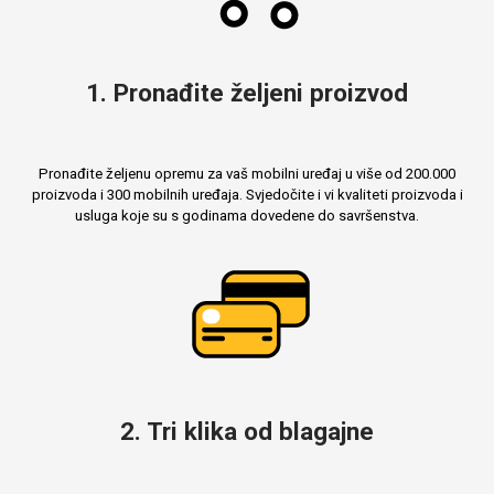
MarbleMania
1. Pronađite željeni proizvod
Pronađite željenu opremu za vaš mobilni uređaj u više od 200.000
proizvoda i 300 mobilnih uređaja. Svjedočite i vi kvaliteti proizvoda i
usluga koje su s godinama dovedene do savršenstva.
Gaming motivi
Crtani filmovi
Sportski motivi
Obiteljski motivi
2. Tri klika od blagajne