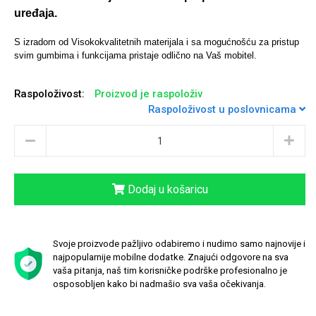
uređaja.
S izradom od Visokokvalitetnih materijala i sa mogućnošću za pristup
svim gumbima i funkcijama pristaje odlično na Vaš mobitel.
Univerzalne futrole i
Sleng
Preklopne maskice
Feel Good
maskice
Raspoloživost:
Proizvod je raspoloživ
Raspoloživost u poslovnicama
Životinjsko carstvo
Takeoff
Dodaj u košaricu
Svoje proizvode pažljivo odabiremo i nudimo samo najnovije i
najpopularnije mobilne dodatke. Znajući odgovore na sva
vaša pitanja, naš tim korisničke podrške profesionalno je
osposobljen kako bi nadmašio sva vaša očekivanja.
Svemirska kolekcija
Valentinovo