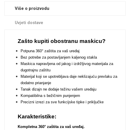
Više o proizvodu
Uvjeti dostave
Zašto kupiti obostranu maskicu?
Doodles
Apstraktni motivi
Potpuna 360° zaštita za vaš uređaj
Bez potrebe za postavljanjem kaljenog stakla
Maskica napravljena od jakog i izdržljivog materijala za
dugotrajnu zaštitu
Materijal koji se upotrebljava daje neklizajuću prevlaku za
dodatno prianjanje
Monogrami
Dječji motivi
Tanak dizajn ne dodaje težinu vašem uređaju
Kompatibilna s bežičnim punjenjem
Precizni izrezi za sve funkcijske tipke i priključke
Karakteristike:
Kompletna 360° zaštita za vaš uređaj.