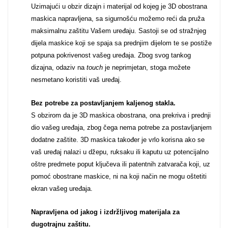
Za njega
Za nju
Uzimajući u obzir dizajn i materijal od kojeg je 3D obostrana
maskica napravljena, sa sigurnošću možemo reći da pruža
maksimalnu zaštitu Vašem uređaju. Sastoji se od stražnjeg
dijela maskice koji se spaja sa prednjim dijelom te se postiže
potpuna pokrivenost vašeg uređaja. Zbog svog tankog
dizajna, odaziv na
touch
je neprimjetan, stoga možete
nesmetano koristiti vaš uređaj.
Svijet životinja
Auto - Moto motivi
Bez potrebe za postavljanjem kaljenog stakla.
S obzirom da je 3D maskica obostrana, ona prekriva i prednji
dio vašeg uređaja, zbog čega nema potrebe za postavljanjem
dodatne zaštite. 3D maskica također je vrlo korisna ako se
vaš uređaj nalazi u džepu, ruksaku ili kaputu uz potencijalno
oštre predmete poput ključeva ili patentnih zatvarača koji, uz
Mandale / Cvjetni motivi
Citati & Stihovi
pomoć obostrane maskice, ni na koji način ne mogu oštetiti
ekran vašeg uređaja.
Napravljena od jakog i izdržljivog materijala za
dugotrajnu zaštitu.