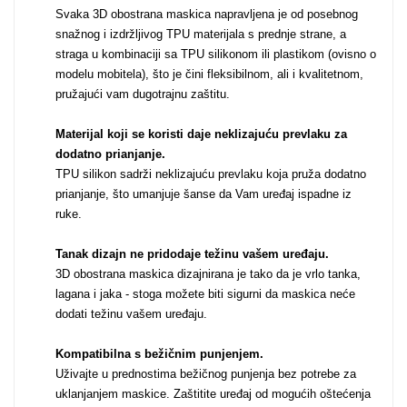
Svaka 3D obostrana maskica napravljena je od posebnog
snažnog i izdržljivog TPU materijala s prednje strane, a
MarbleMania
Gaming motivi
straga u kombinaciji sa TPU silikonom ili plastikom (ovisno o
modelu mobitela), što je čini fleksibilnom, ali i kvalitetnom,
pružajući vam dugotrajnu zaštitu.
Materijal koji se koristi daje neklizajuću prevlaku za
dodatno prianjanje
.
TPU silikon sadrži neklizajuću prevlaku koja pruža dodatno
Crtani filmovi
Sportski motivi
prianjanje, što umanjuje šanse da Vam uređaj ispadne iz
ruke.
Tanak dizajn ne pridodaje težinu vašem uređaju
.
3D obostrana maskica dizajnirana je tako da je vrlo tanka,
lagana i jaka - stoga možete biti sigurni da maskica neće
dodati težinu vašem uređaju.
Obiteljski motivi
Mix
Kompatibilna s bežičnim punjenjem
.
Uživajte u prednostima bežičnog punjenja bez potrebe za
uklanjanjem maskice. Zaštitite uređaj od mogućih oštećenja