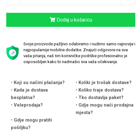
Dodaj u košaricu
Love motivi
I Need Some Space
Svoje proizvode pažljivo odabiremo i nudimo samo najnovije i
najpopularnije mobilne dodatke. Znajući odgovore na sva
vaša pitanja, naš tim korisničke podrške profesionalno je
osposobljen kako bi nadmašio sva vaša očekivanja.
Koji su načini plaćanja?
Koliki je trošak dostave?
Quotes Collection
Cirkus
Kada je dostava
Koliko traje dostava?
besplatna?
Tko dostavlja paket?
Veleprodaja?
Gdje mogu naći prodajna
mjesta?
Gdje mogu pratiti
pošiljku?
Zodiac
Halloween