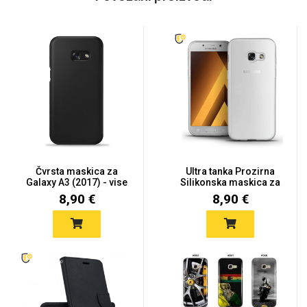
Čvrsta maskica za
Ultra tanka Prozirna
Galaxy A3 (2017) - vise
Silikonska maskica za
boja
Gal...
8,90 €
8,90 €