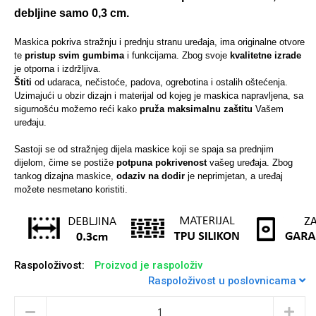
debljine samo 0,3 cm.
Maskica pokriva stražnju i prednju stranu uređaja, ima originalne otvore
te
pristup svim gumbima
i funkcijama.
Zbog svoje
kvalitetne izrade
Sleng
Feel Good
je otporna i izdržljiva.
Preklopne maskice
Štiti
od udaraca, nečistoće, padova, ogrebotina i ostalih oštećenja.
Uzimajući u obzir dizajn i materijal od kojeg je maskica napravljena, sa
sigurnošću možemo reći kako
pruža maksimalnu zaštitu
Vašem
uređaju.
Sastoji se od stražnjeg dijela maskice koji se spaja sa prednjim
dijelom, čime se postiže
potpuna pokrivenost
vašeg uređaja. Zbog
Životinjsko carstvo
Takeoff
tankog dizajna maskice,
odaziv na dodir
je neprimjetan, a uređaj
možete nesmetano koristiti.
Raspoloživost:
Proizvod je raspoloživ
Raspoloživost u poslovnicama
Svemirska kolekcija
Valentinovo