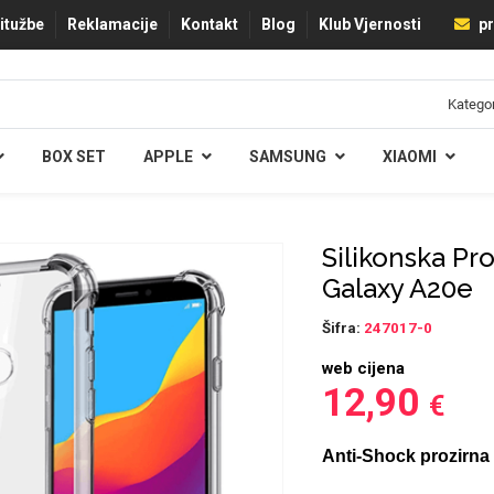
ritužbe
Reklamacije
Kontakt
Blog
Klub Vjernosti
pr
BOX SET
APPLE
SAMSUNG
XIAOMI
Silikonska Pr
Galaxy A20e
Šifra:
247017-0
web cijena
12,90
€
Anti-Shock prozirna