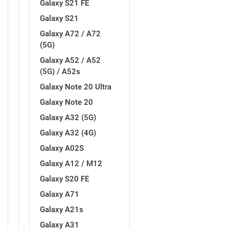
Galaxy S21 FE
Galaxy S21
MarbleMania
Gaming motivi
Galaxy A72 / A72
(5G)
Galaxy A52 / A52
(5G) / A52s
Galaxy Note 20 Ultra
Crtani filmovi
Sportski motivi
Galaxy Note 20
Galaxy A32 (5G)
Galaxy A32 (4G)
Galaxy A02S
Galaxy A12 / M12
Galaxy S20 FE
Obiteljski motivi
Mix
Galaxy A71
Galaxy A21s
Galaxy A31