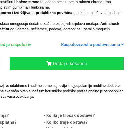
površinu i
bočne strane
te lagano prelazi preko rubova ekrana. Ima
up svim gumbima i funkcijama.
tporna
i
izdržljiva
, a
protuklizna površina
maskice sprječava ispadanje
kice omogućuju dodatnu zaštitu osjetljivih dijelova uređaja.
Anti-shock
štitu
od udaraca, nečistoće, padova, ogrebotina i ostalih mogućih
od je raspoloživ
Raspoloživost u poslovnicama
Dodaj u košaricu
ažljivo odabiremo i nudimo samo najnovije i najpopularnije mobilne dodatke.
na sva vaša pitanja, naš tim korisničke podrške profesionalno je osposobljen
sva vaša očekivanja.
anja?
Koliki je trošak dostave?
splatna?
Koliko traje dostava?