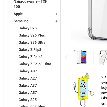
Najprodavanije - TOP
100
Držači za romobil
FM Transmitteri
USB kablovi
Samsung
Samsung
Babe
Držači za ruku
Šaljivi motivi
HDMI kabel
HI-FI linije
Huawei
Xiaomi
Apple
Samsung
Galaxy S26
Galaxy S26 Plus
Galaxy S26 Ultra
Galaxy Z Flip8
Punjači za mobitel
Ostali držači
AUX kablovi
Croatos
Sony
Najprodavanije - TOP 100
Adapteri za mobitel
Spigen maskice
LCD Tablet
Galaxy Z Fold8
Previous
Galaxy Z Fold8 Ultra
Galaxy A07
Viš
Galaxy A27
svj
Galaxy A37
koj
Univerzalno kaljeno staklo
Gym
Univerzalne futrole i
Unicorn kolekcija
Galaxy A57
sav
maskice
isk
Galaxy S25
sma