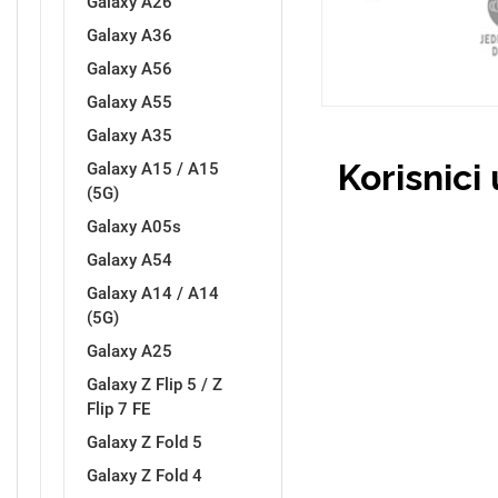
Galaxy A26
Galaxy A36
Galaxy A56
Galaxy A55
Love motivi
I Need Some Space
Galaxy A35
Korisnici
Galaxy A15 / A15
(5G)
Galaxy A05s
Galaxy A54
Galaxy A14 / A14
Quotes Collection
Cirkus
(5G)
Galaxy A25
Galaxy Z Flip 5 / Z
Flip 7 FE
Galaxy Z Fold 5
Galaxy Z Fold 4
Zodiac
Halloween