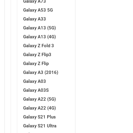
Galaxy A73
Za njega
Za nju
Galaxy A53 5G
Galaxy A33
Galaxy A13 (5G)
Galaxy A13 (4G)
Galaxy Z Fold 3
Svijet životinja
Auto - Moto motivi
Galaxy Z Flip3
Galaxy Z Flip
Galaxy A3 (2016)
Galaxy A03
Galaxy A03S
Mandale / Cvjetni motivi
Citati & Stihovi
Galaxy A22 (5G)
Galaxy A22 (4G)
Galaxy S21 Plus
Galaxy S21 Ultra