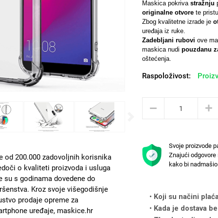
Maskica pokriva
stražnju
originalne otvore
te prist
Zbog kvalitetne izrade je
o
uređaja iz ruke.
Zadebljani rubovi
ove mas
maskica nudi
pouzdanu za
oštećenja.
Raspoloživost:
Proizv
Next
Svoje proizvode p
Znajući odgovore 
e od 200.000 zadovoljnih korisnika
kako bi nadmašio 
edoči o kvaliteti proizvoda i usluga
e su s godinama dovedene do
ršenstva. Kroz svoje višegodišnje
Koji su načini plać
ustvo prodaje opreme za
Kada je dostava be
rtphone uređaje, maskice.hr