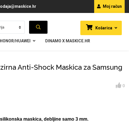
odaja@maskice.hr
Moj račun
Košarica
HONOR/HUAWEI
DINAMO X MASKICE.HR
ozirna Anti-Shock Maskica za Samsung
0
 silikonska maskica, debljine samo 3 mm.