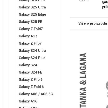
Galaxy S25 Plus
gar
pri
Galaxy S25 Ultra
Galaxy S25 Edge
Sleng
Feel Good
Galaxy S25 FE
Više o proizvodu
Preklopne maskice
Galaxy Z Fold7
Galaxy A17
Galaxy Z Flip7
Galaxy S24 Ultra
Galaxy S24 Plus
Životinjsko carstvo
Takeoff
Galaxy S24
Galaxy S24 FE
Galaxy Z Flip 6
Galaxy Z Fold 6
Galaxy A06 / A06 5G
Svemirska kolekcija
Valentinovo
Galaxy A16