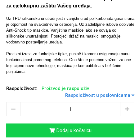
za cjelokupnu zaštitu Vašeg uređaja.
Uz TPU silikonsku unutrašnjost i vanjštinu od polikarbonata garantirana
je otpornost na svakodnevna oštećenja. Uz zadebljane rubove dobivate
Anti-Shock tip maskice.
Vanjština maskice lako se odvaja od
Univerzalne futrole i
Sleng
Preklopne maskice
Feel Good
silikonske unutrašnjosti. Postojeći držač na maskici omogućuje
maskice
vodoravno postavljanje uređaja.
Precizni izrezi za funkcijske tipke, punjač i kameru osiguravaju punu
funkcionalnost pametnog telefona. Ono što je posebno važno, za one
koji cijene nove tehnologije, maskica je kompatibilna s bežičnim
punjačima.
Životinjsko carstvo
Takeoff
Raspoloživost:
Proizvod je raspoloživ
Raspoloživost u poslovnicama
Dodaj u košaricu
Svemirska kolekcija
Valentinovo