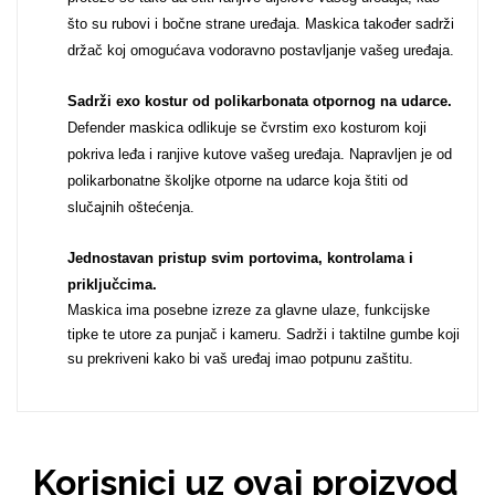
što su rubovi i bočne strane uređaja. Maskica također sadrži
Za njega
Za nju
držač koj omogućava vodoravno postavljanje vašeg uređaja.
Sadrži exo kostur od polikarbonata otpornog na udarce.
Defender maskica odlikuje se čvrstim exo kosturom koji
pokriva leđa i ranjive kutove vašeg uređaja. Napravljen je od
polikarbonatne školjke otporne na udarce koja štiti od
slučajnih oštećenja.
Svijet životinja
Auto - Moto motivi
Jednostavan pristup svim portovima, kontrolama i
priključcima
.
Maskica ima posebne izreze za glavne ulaze, funkcijske
tipke te utore za punjač i kameru. Sadrži i taktilne gumbe koji
su prekriveni kako bi vaš uređaj imao potpunu zaštitu.
Mandale / Cvjetni
Citati & Stihovi
motivi
Korisnici uz ovaj proizvod