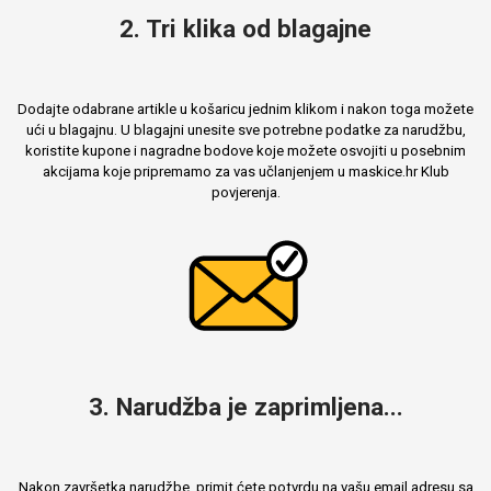
2. Tri klika od blagajne
Dodajte odabrane artikle u košaricu jednim klikom i nakon toga možete
ući u blagajnu. U blagajni unesite sve potrebne podatke za narudžbu,
koristite kupone i nagradne bodove koje možete osvojiti u posebnim
akcijama koje pripremamo za vas učlanjenjem u maskice.hr Klub
povjerenja.
3. Narudžba je zaprimljena...
Nakon završetka narudžbe, primit ćete potvrdu na vašu email adresu sa