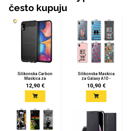
često kupuju
MarbleMania
Gaming motivi
Crtani filmovi
Silikonska Carbon
Silikonska Maskica
Maskica za
za Galaxy A10 -
Samsung Galaxy
Šareni moti...
12,90 €
10,90 €
A1...
Sportski motivi
Obiteljski motivi