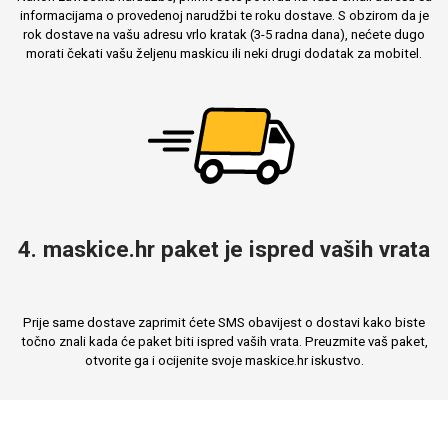
informacijama o provedenoj narudžbi te roku dostave. S obzirom da je
rok dostave na vašu adresu vrlo kratak (3-5 radna dana), nećete dugo
morati čekati vašu željenu maskicu ili neki drugi dodatak za mobitel.
4. maskice.hr paket je ispred vaših vrata
Prije same dostave zaprimit ćete SMS obavijest o dostavi kako biste
točno znali kada će paket biti ispred vaših vrata. Preuzmite vaš paket,
otvorite ga i ocijenite svoje maskice.hr iskustvo.