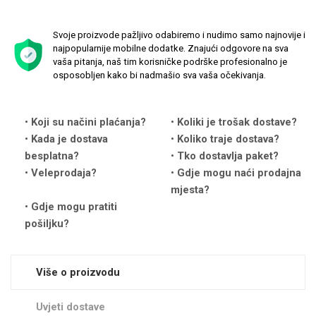
Svoje proizvode pažljivo odabiremo i nudimo samo najnovije i
najpopularnije mobilne dodatke. Znajući odgovore na sva
vaša pitanja, naš tim korisničke podrške profesionalno je
osposobljen kako bi nadmašio sva vaša očekivanja.
Love motivi
I Need Some Space
Koji su načini plaćanja?
Koliki je trošak dostave?
Kada je dostava
Koliko traje dostava?
besplatna?
Tko dostavlja paket?
Veleprodaja?
Gdje mogu naći prodajna
mjesta?
Gdje mogu pratiti
Quotes Collection
Cirkus
pošiljku?
Više o proizvodu
Uvjeti dostave