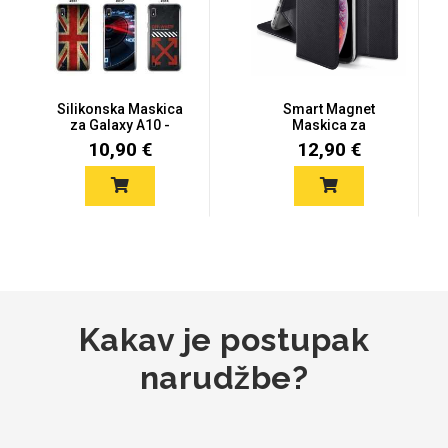
Mix
Silikonska Maskica
Smart Magnet
za Galaxy A10 -
Maskica za
Šareni moti...
Samsung Galaxy A10
10,90 €
12,90 €
- V...
Kakav je postupak
narudžbe?