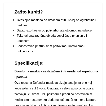
Zodiac
Halloween
Zašto kupiti?
Dvoslojna maskica sa držačem štiti uređaj od ogrebotina i
padova
Sadrži exo kostur od polikarbonata otpornog na udarce
Teksturirana završna obrada poboljšava prianjanje i
Doodles
Apstraktni motivi
udobnost
Jednostavan pristup svim portovima, kontrolama i
priključcima
Specifikacije:
Dvoslojna maskica sa držačem štiti uređaj od ogrebotina
Monogrami
Dječji motivi
i padova.
Ova robusna Defender maskica dizajnirana je za one koji
vode aktivni stil života. Osigurava veliku apsorpciju udara
zahvaljujući svom TPU polimeru s precizno postavljenim
tvrdim exo kosturom za dodatnu zaštitu. Dizajn exo kostura
proteže se tako da štiti ranjive dijelove vašeg uređaja, kao