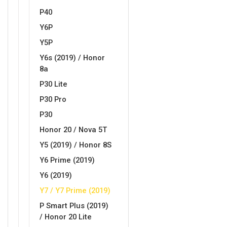
P40
MarbleMania
Gaming motivi
Y6P
Y5P
Y6s (2019) / Honor
8a
P30 Lite
P30 Pro
Crtani filmovi
Sportski motivi
P30
Honor 20 / Nova 5T
Y5 (2019) / Honor 8S
Y6 Prime (2019)
Y6 (2019)
Obiteljski motivi
Mix
Y7 / Y7 Prime (2019)
P Smart Plus (2019)
/ Honor 20 Lite