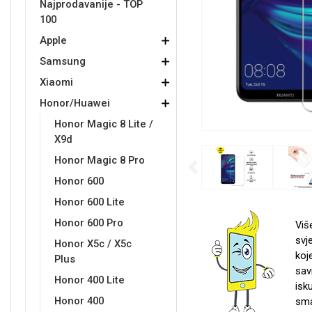
Najprodavanije - TOP
100
Držači za romobil
FM Transmitteri
USB kablovi
Samsung
Samsung
Babe
Držači za ruku
Šaljivi motivi
HDMI kabel
HI-FI linije
Huawei
Xiaomi
Apple
Samsung
Xiaomi
Honor/Huawei
Honor Magic 8 Lite /
X9d
Punjači za mobitel
Ostali držači
AUX kablovi
Croatos
Sony
Najprodavanije - TOP 100
Adapteri za mobitel
Spigen maskice
LCD Tablet
Honor Magic 8 Pro
Previous
Honor 600
Honor 600 Lite
Honor 600 Pro
Viš
svj
Honor X5c / X5c
koj
Univerzalno kaljeno staklo
Plus
Gym
Univerzalne futrole i
Unicorn kolekcija
sav
maskice
Honor 400 Lite
isk
Honor 400
sma