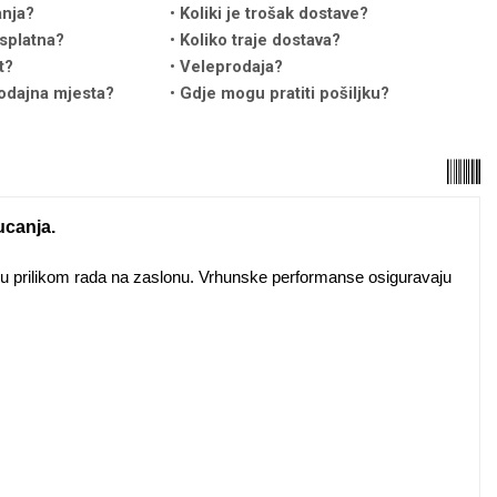
anja?
Koliki je trošak dostave?
splatna?
Koliko traje dostava?
t?
Veleprodaja?
odajna mjesta?
Gdje mogu pratiti pošiljku?
ucanja.
iku prilikom rada na zaslonu. Vrhunske performanse osiguravaju