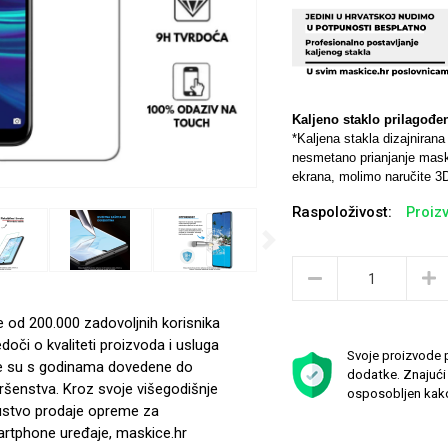
Kaljeno staklo prilagođe
*Kaljena stakla dizajniran
nesmetano prianjanje maski
ekrana, molimo naručite 3D
Raspoloživost:
Proizv
Next
e od 200.000 zadovoljnih korisnika
edoči o kvaliteti proizvoda i usluga
Svoje proizvode p
e su s godinama dovedene do
dodatke. Znajući 
ršenstva. Kroz svoje višegodišnje
osposobljen kako
ustvo prodaje opreme za
rtphone uređaje, maskice.hr