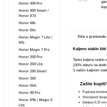
gar
Honor 400 Pro
kup
Honor 400 Smart /
Honor X7d
Sleng
Feel Good
Honor X8c
Preklopne maskice
Honor X6c
Više o proizvodu
Honor Magic 7 Lite /
X9c
Kaljeno staklo šti
Honor Magic 7 Pro
Honor 200 Pro
Životinjsko carstvo
Takeoff
Tanko kaljeno staklo 
Honor 200 Lite
100% odaziv na dodir.
S našim kaljenim sta
Honor 200 Smart
Honor 200
Zašto kupiti
Honor X6A
Pojačana konstruk
Honor 90 Pro
Svemirska kolekcija
Valentinovo
Shockproof dizajn
Honor X9b / Magic 6
Debljina 0,33 mm
Lite