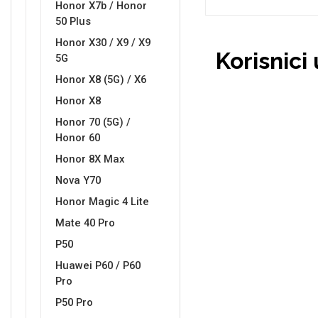
Honor X7b / Honor
50 Plus
Honor X30 / X9 / X9
Korisnici
5G
Honor X8 (5G) / X6
Doodles
Apstraktni motivi
Honor X8
Honor 70 (5G) /
Honor 60
Honor 8X Max
Nova Y70
Honor Magic 4 Lite
Monogrami
Dječji motivi
Mate 40 Pro
P50
Huawei P60 / P60
Pro
P50 Pro