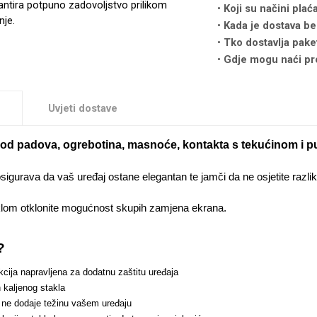
antira potpuno zadovoljstvo prilikom
Koji su načini plać
nje.
Kada je dostava be
Tko dostavlja pake
Gdje mogu naći pr
Uvjeti dostave
ti od padova, ogrebotina, masnoće, kontakta s tekućinom i p
osigurava da vaš uređaj ostane elegantan te jamči da ne osjetite razl
klom otklonite mogućnost skupih zamjena ekrana.
?
cija napravljena za dodatnu zaštitu uređaja
 kaljenog stakla
 ne dodaje težinu vašem uređaju