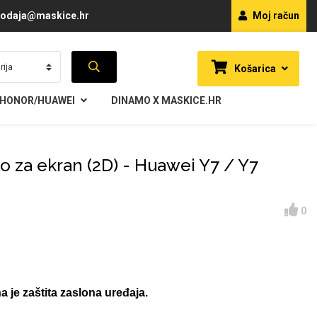
odaja@maskice.hr
Moj račun
Košarica
HONOR/HUAWEI
DINAMO X MASKICE.HR
lo za ekran (2D) - Huawei Y7 / Y7
0
a je zaštita zaslona uređaja.