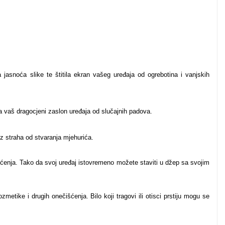
jasnoća slike te štitila ekran vašeg uređaja od ogrebotina i vanjskih
a vaš dragocjeni zaslon uređaja od slučajnih padova.
ez straha od stvaranja mjehurića.
tećenja. Tako da svoj uređaj istovremeno možete staviti u džep sa svojim
zmetike i drugih onečišćenja. Bilo koji tragovi ili otisci prstiju mogu se