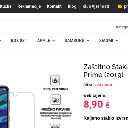
ritužbe
Reklamacije
Kontakt
Blog
Klub Vjernosti
pr
BOX SET
APPLE
SAMSUNG
XIAOMI
Zaštitno Stak
Prime (2019)
Šifra:
223360-0
web cijena
8,90
€
Kaljeno staklo izvrsn