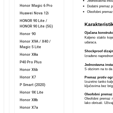
Jednostavna insta
Honor Magic 6 Pro
Dodatni premaz pr
Oleofobni premaz 
Huawei Nova 12i
HONOR 90 Lite /
Karakteristi
HONOR 90 Lite (5G)
Love motivi
I Need Some Space
Ojačana konstrukc
Honor 90
Kaljeno staklo koj
Honor X9A / X40 /
udaraca.
Magic 5 Lite
Shockproof dizajn
Honor X8a
Izrađeno naprednom 
P40 Pro Plus
Jednostavna insta
Quotes Collection
Cirkus
S obzirom na to da 
Honor X6b
Honor X7
Premaz protiv ogr
Izuzetno tanko kalj
P Smart (2020)
ključevima bez bri
Honor 9X Lite
Oleofobni premaz s
Oleofobni premaz nu
Honor X8b
lako obrisati. Uživ
Honor X7a
Zodiac
Halloween