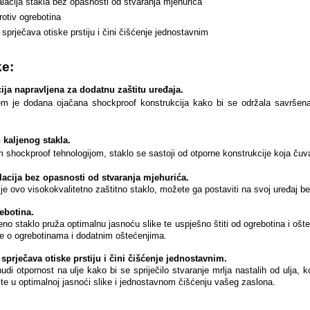
lacija stakla bez opasnosti od stvaranja mjehurića
otiv ogrebotina
sprječava otiske prstiju i čini čišćenje jednostavnim
ke:
ija napravljena za dodatnu zaštitu uređaja.
em je dodana ojačana shockproof konstrukcija kako bi se održala savršena 
 kaljenog stakla.
shockproof tehnologijom, staklo se sastoji od otporne konstrukcije koja čuv
lacija bez opasnosti od stvaranja mjehurića
.
je ovo visokokvalitetno zaštitno staklo, možete ga postaviti na svoj uređaj b
ebotina.
eno staklo pruža optimalnu jasnoću slike te uspješno štiti od ogrebotina i oš
ge o ogrebotinama i dodatnim oštećenjima.
prječava otiske prstiju i čini čišćenje jednostavnim.
di otpornost na ulje kako bi se spriječilo stvaranje mrlja nastalih od ulja, ko
ajte u optimalnoj jasnoći slike i jednostavnom čišćenju vašeg zaslona.