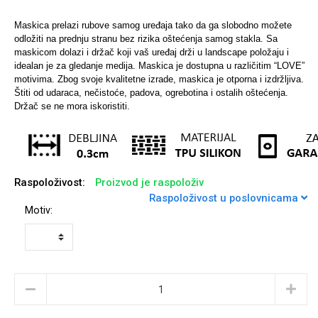
Maskica prelazi rubove samog uređaja tako da ga slobodno možete
odložiti na prednju stranu bez rizika oštećenja samog stakla. Sa
maskicom dolazi i držač koji vaš uređaj drži u landscape položaju i
Sleng
Feel Good
idealan je za gledanje medija. Maskica je dostupna u različitim “LOVE”
Preklopne maskice
motivima.
Zbog svoje kvalitetne izrade, maskica je otporna i izdržljiva.
Štiti od udaraca, nečistoće, padova, ogrebotina i ostalih oštećenja.
Držač se ne mora iskoristiti.
Životinjsko carstvo
Takeoff
Raspoloživost:
Proizvod je raspoloživ
Raspoloživost u poslovnicama
Motiv:
Svemirska kolekcija
Valentinovo