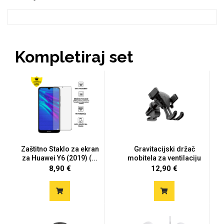
Kompletiraj set
Doodles
Apstraktni motivi
Zaštitno Staklo za ekran
Gravitacijski držač
Monogrami
Dječji motivi
za Huawei Y6 (2019) (...
mobitela za ventilaciju
8,90 €
12,90 €