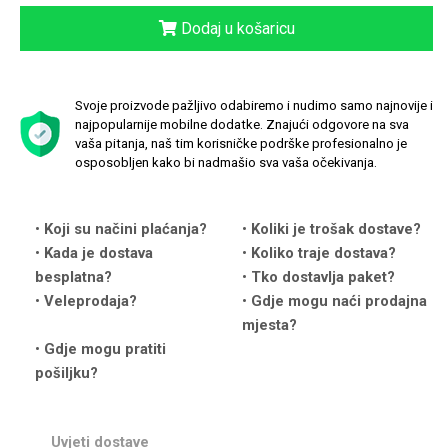
Dodaj u košaricu
Svoje proizvode pažljivo odabiremo i nudimo samo najnovije i
Love motivi
I Need Some Space
najpopularnije mobilne dodatke. Znajući odgovore na sva
vaša pitanja, naš tim korisničke podrške profesionalno je
osposobljen kako bi nadmašio sva vaša očekivanja.
Koji su načini plaćanja?
Koliki je trošak dostave?
Kada je dostava
Koliko traje dostava?
Quotes Collection
Cirkus
besplatna?
Tko dostavlja paket?
Veleprodaja?
Gdje mogu naći prodajna
mjesta?
Gdje mogu pratiti
pošiljku?
Zodiac
Halloween
Uvjeti dostave