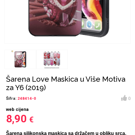
Držači za romobil
FM Transmitteri
USB kablovi
Samsung
Samsung
Babe
Držači za ruku
Šaljivi motivi
HDMI kabel
HI-FI linije
Huawei
Xiaomi
Punjači za mobitel
Ostali držači
AUX kablovi
Croatos
Sony
Najprodavanije - TOP 100
Adapteri za mobitel
Spigen maskice
LCD Tablet
Šarena Love Maskica u Više Motiva
za Y6 (2019)
0
Šifra:
248414-0
web cijena
Univerzalno kaljeno staklo
Gym
Univerzalne futrole i
Unicorn kolekcija
8,90
€
maskice
Šarena silikonska maskica sa držačem u obliku srca.