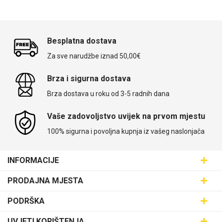
Besplatna dostava
Za sve narudžbe iznad 50,00€
Brza i sigurna dostava
Brza dostava u roku od 3-5 radnih dana
Vaše zadovoljstvo uvijek na prvom mjestu
100% sigurna i povoljna kupnja iz vašeg naslonjača
INFORMACIJE
Maskice.hr - Web trgovina
PRODAJNA MJESTA
SVIJET MASKICA d.o.o.
Poslovnica Trešnjevka
PODRŠKA
Aleja javora 13, 10000 Zagreb
Poslovnica Dubrava
095 5555 345
Dostava
UVJETI KORIŠTENJA