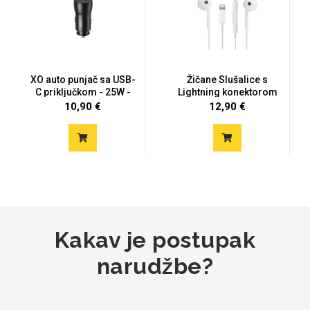
Za njega
Za nju
XO auto punjač sa USB-
Žičane Slušalice s
C priključkom - 25W -
Lightning konektorom
cr...
10,90 €
12,90 €
Svijet životinja
Auto - Moto motivi
Mandale / Cvjetni motivi
Citati & Stihovi
Kakav je postupak
narudžbe?