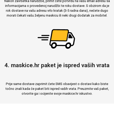
Nakon završetka narudžbe, primit ćete potvrdu na vašu email adresu sa
informacijama o provedenoj narudžbi te roku dostave. S obzirom da je
rok dostave na vašu adresu vrlo kratak (3-5 radna dana), nećete dugo
morati čekati vašu željenu maskicu ili neki drugi dodatak za mobitel.
4. maskice.hr paket je ispred vaših vrata
Prije same dostave zaprimit ćete SMS obavijest o dostavi kako biste
točno znali kada će paket biti ispred vaših vrata. Preuzmite vaš paket,
otvorite ga i ocijenite svoje maskice.hr iskustvo.