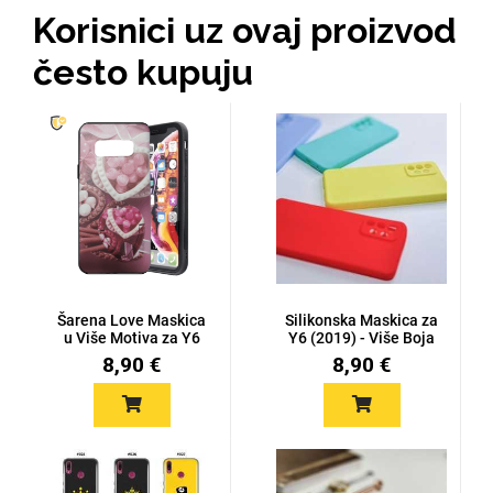
Zodiac
Halloween
Korisnici uz ovaj proizvod
često kupuju
Doodles
Apstraktni motivi
Šarena Love Maskica
Silikonska Maskica za
u Više Motiva za Y6
Y6 (2019) - Više Boja
Monogrami
(2019)
Dječji motivi
8,90 €
8,90 €