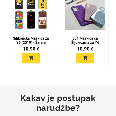
Za njega
Za nju
Silikonska Maskica za
3u1 Maskica sa
Y6 (2019) - Šareni
Šljokicama za Y6
motiv...
(2019) - Više...
10,90 €
10,90 €
Svijet životinja
Auto - Moto motivi
Mandale / Cvjetni
Citati & Stihovi
Kakav je postupak
motivi
narudžbe?