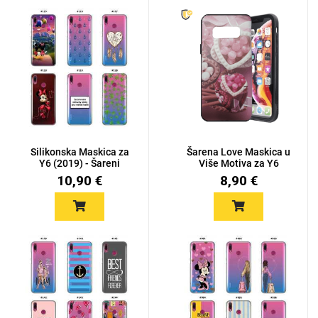
Silikonska Maskica za
Šarena Love Maskica u
Y6 (2019) - Šareni
Više Motiva za Y6
motiv...
(2019)
10,90 €
8,90 €