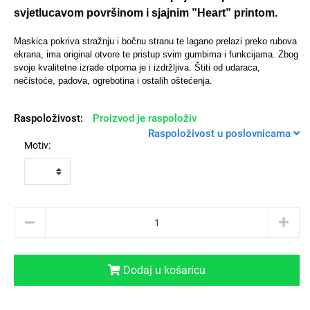
svjetlucavom površinom i sjajnim ”Heart” printom.
Maskica pokriva stražnju i bočnu stranu te lagano prelazi preko rubova
ekrana, ima original otvore te pristup svim gumbima i funkcijama.
Zbog
svoje kvalitetne izrade otporna je i izdržljiva. Štiti od udaraca,
Univerzalne futrole i
Sleng
Preklopne maskice
Feel Good
nečistoće, padova, ogrebotina i ostalih oštećenja.
maskice
Raspoloživost:
Proizvod je raspoloživ
Raspoloživost u poslovnicama
Motiv:
Životinjsko carstvo
Takeoff
Dodaj u košaricu
Svemirska kolekcija
Valentinovo