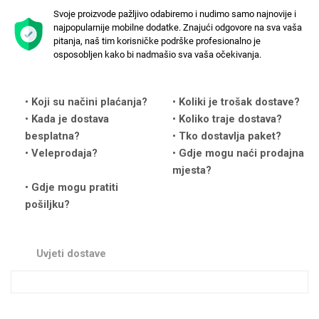
Svoje proizvode pažljivo odabiremo i nudimo samo najnovije i
najpopularnije mobilne dodatke. Znajući odgovore na sva vaša
pitanja, naš tim korisničke podrške profesionalno je
osposobljen kako bi nadmašio sva vaša očekivanja.
Love motivi
I Need Some Space
Koji su načini plaćanja?
Koliki je trošak dostave?
Kada je dostava
Koliko traje dostava?
besplatna?
Tko dostavlja paket?
Veleprodaja?
Gdje mogu naći prodajna
mjesta?
Gdje mogu pratiti
pošiljku?
Quotes Collection
Cirkus
Uvjeti dostave