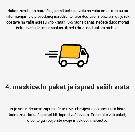
Nakon završetka narudžbe, primit ćete potvrdu na vašu email adresu sa
informacijama o provedenoj narudžbi te roku dostave. S obzirom da je rok
dostave na vašu adresu vrlo kratak (3-5 radna dana), nećete dugo morati
čekati vašu željenu maskicu ili neki drugi dodatak za mobitel.
4. maskice.hr paket je ispred vaših vrata
Prije same dostave zaprimit ćete SMS obavijest o dostavi kako biste
točno znali kada će paket biti ispred vaših vrata. Preuzmite vaš paket,
otvorite ga i ocijenite svoje maskice.hr iskustvo.