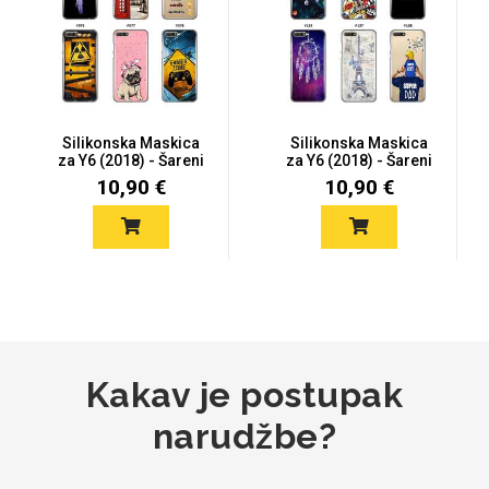
Mix
Silikonska Maskica
Silikonska Maskica
za Y6 (2018) - Šareni
za Y6 (2018) - Šareni
motiv...
motiv...
10,90 €
10,90 €
Kakav je postupak
narudžbe?