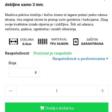
debljine samo 3 mm.
Maskica pokriva stražnju i bočnu stranu te lagano prelazi preko rubova
ekrana, ima original otvore te pristup svim gumbima i funkcijama.
Zbog
svoje kvalitetne izrade otporna je i izdržljiva. Štiti od udaraca,
Univerzalne futrole i
Sleng
Preklopne maskice
Feel Good
nečistoće, padova, ogrebotina i ostalih oštećenja.
maskice
Raspoloživost:
Proizvod je raspoloživ
Raspoloživost u poslovnicama
Boja:
Životinjsko carstvo
Takeoff
Svemirska kolekcija
Valentinovo
Dodaj u košaricu