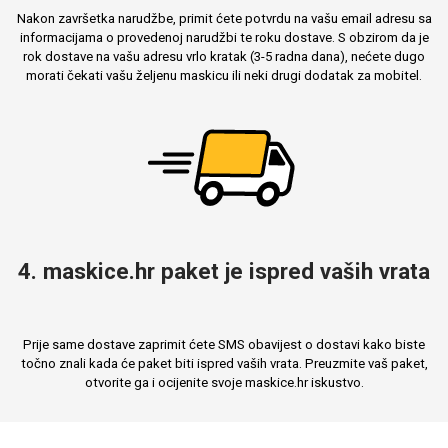
Nakon završetka narudžbe, primit ćete potvrdu na vašu email adresu sa
informacijama o provedenoj narudžbi te roku dostave. S obzirom da je
rok dostave na vašu adresu vrlo kratak (3-5 radna dana), nećete dugo
morati čekati vašu željenu maskicu ili neki drugi dodatak za mobitel.
4. maskice.hr paket je ispred vaših vrata
Prije same dostave zaprimit ćete SMS obavijest o dostavi kako biste
točno znali kada će paket biti ispred vaših vrata. Preuzmite vaš paket,
otvorite ga i ocijenite svoje maskice.hr iskustvo.