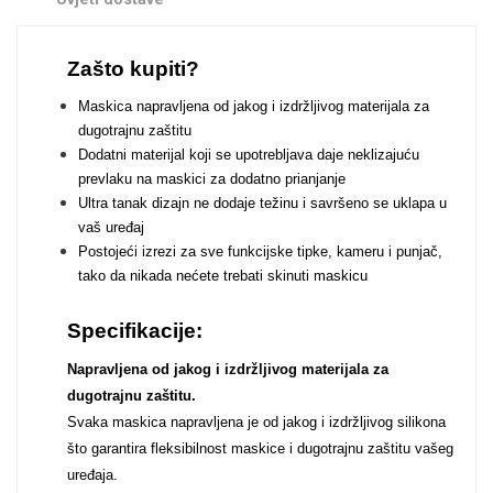
Zodiac
Halloween
Zašto kupiti?
Maskica napravljena od jakog i izdržljivog materijala za
dugotrajnu zaštitu
Dodatni materijal koji se upotrebljava daje neklizajuću
prevlaku na maskici za dodatno prianjanje
Doodles
Apstraktni motivi
Ultra tanak dizajn ne dodaje težinu i savršeno se uklapa u
vaš uređaj
Postojeći izrezi za sve funkcijske tipke, kameru i punjač,
tako da nikada nećete trebati skinuti maskicu
Specifikacije:
Monogrami
Dječji motivi
Napravljena od jakog i izdržljivog materijala za
dugotrajnu zaštitu.
Svaka maskica napravljena je od jakog i izdržljivog silikona
što garantira fleksibilnost maskice i dugotrajnu zaštitu vašeg
uređaja.