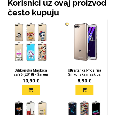
Korisnici uz ovaj proizvod
često kupuju
MarbleMania
Gaming motivi
Crtani filmovi
Silikonska Maskica
Ultra tanka Prozirna
za Y6 (2018) - Šareni
Silikonska maskica
motiv...
za Y6...
10,90 €
8,90 €
Sportski motivi
Obiteljski motivi