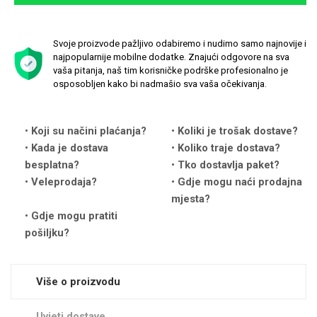
Svoje proizvode pažljivo odabiremo i nudimo samo najnovije i
najpopularnije mobilne dodatke. Znajući odgovore na sva
vaša pitanja, naš tim korisničke podrške profesionalno je
osposobljen kako bi nadmašio sva vaša očekivanja.
Love motivi
I Need Some Space
Koji su načini plaćanja?
Koliki je trošak dostave?
Kada je dostava
Koliko traje dostava?
besplatna?
Tko dostavlja paket?
Veleprodaja?
Gdje mogu naći prodajna
mjesta?
Quotes Collection
Cirkus
Gdje mogu pratiti
pošiljku?
Više o proizvodu
Uvjeti dostave