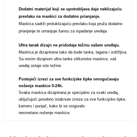
Dodatni materijal koji se upotrebljava daje neklizajuću
Za njega
Za nju
prevlaku na maskici za dodatno prianjanje.
Maskica sadrži protuklizajuću prevlaku koja pruža dodatno
prianjanje te umanjuje šansu za ispadanje uređaja.
Ultra tanak dizajn ne pridodaje težinu vašem uređaju
.
Maskica je dizajnirana tako da bude tanka, lagana i izdržljiva.
Svijet životinja
Sa novim dizajnom ultra tanke silikonske maskice, vaš
Auto - Moto motivi
uređaj ostaje iste težine.
Postojeći izrezi za sve funkcijske tipke omogućavaju
nošenje maskice 0-24h
.
Svaka maskica dizajnirana je specijalno za svaki uređaj,
uključujući posebno istaknute izreze za sve funkcijske tipke,
kameru i punjač, kako bi se osiguralo
Mandale / Cvjetni
Citati & Stihovi
nesmetano nošenje maskice.
motivi