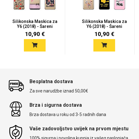
Silikonska Maskica za
Silikonska Maskica za
Y6 (2018) - Šareni
Y6 (2018) - Šareni
motiv...
motiv...
10,90 €
10,90 €
Besplatna dostava
Za sve narudžbe iznad 50,00€
Brza i sigurna dostava
Brza dostava u roku od 3-5 radnih dana
Vaše zadovoljstvo uvijek na prvom mjestu
100% sigurna i povoljna kupnja iz vašeg naslonjača