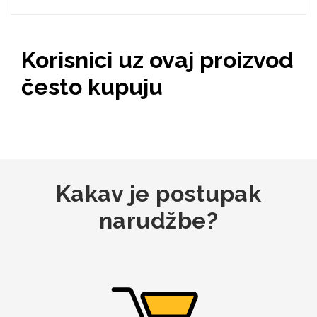
Korisnici uz ovaj proizvod
Mix
često kupuju
Kakav je postupak
narudžbe?