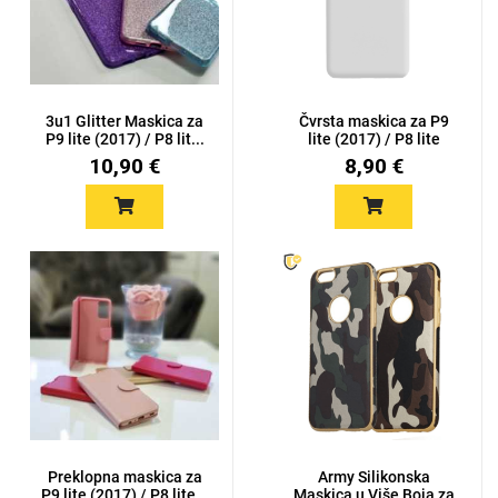
3u1 Glitter Maskica za
Čvrsta maskica za P9
P9 lite (2017) / P8 lit...
lite (2017) / P8 lite
(20...
10,90 €
8,90 €
Preklopna maskica za
Army Silikonska
P9 lite (2017) / P8 lite...
Maskica u Više Boja za