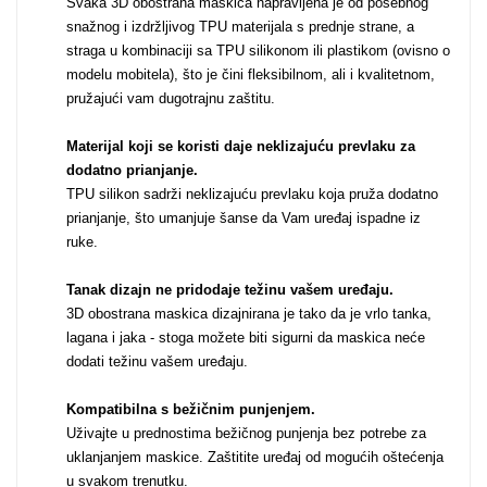
Svaka 3D obostrana maskica napravljena je od posebnog
snažnog i izdržljivog TPU materijala s prednje strane, a
straga u kombinaciji sa TPU silikonom ili plastikom (ovisno o
MarbleMania
modelu mobitela), što je čini fleksibilnom, ali i kvalitetnom,
pružajući vam dugotrajnu zaštitu.
Materijal koji se koristi daje neklizajuću prevlaku za
dodatno prianjanje
.
TPU silikon sadrži neklizajuću prevlaku koja pruža dodatno
prianjanje, što umanjuje šanse da Vam uređaj ispadne iz
Gaming motivi
Crtani filmovi
ruke.
Tanak dizajn ne pridodaje težinu vašem uređaju
.
3D obostrana maskica dizajnirana je tako da je vrlo tanka,
lagana i jaka - stoga možete biti sigurni da maskica neće
dodati težinu vašem uređaju.
Kompatibilna s bežičnim punjenjem
.
Sportski motivi
Obiteljski motivi
Uživajte u prednostima bežičnog punjenja bez potrebe za
uklanjanjem maskice. Zaštitite uređaj od mogućih oštećenja
u svakom trenutku.