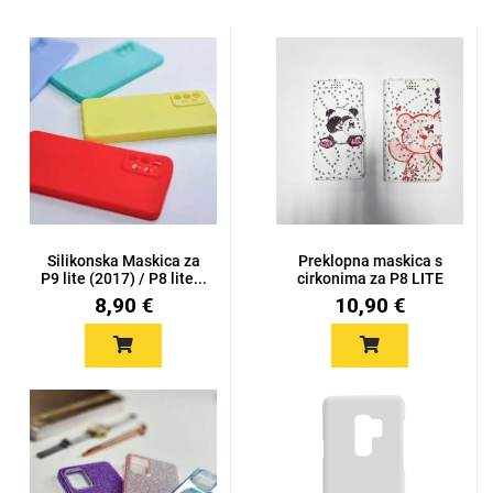
Silikonska Maskica za
Preklopna maskica s
P9 lite (2017) / P8 lite...
cirkonima za P8 LITE
/ P9 ...
8,90 €
10,90 €