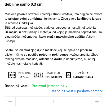
debljine samo 0,3 cm.
Maskica pokriva stražnju i prednju stranu uređaja, ima originalne otvore
te
pristup svim gumbima
i funkcijama.
Zbog svoje
kvalitetne izrade
je otporna i izdržljiva.
Univerzalne futrole i
Sleng
Preklopne maskice
Feel Good
Štiti
od udaraca, nečistoće, padova, ogrebotina i ostalih oštećenja.
maskice
Uzimajući u obzir dizajn i materijal od kojeg je maskica napravljena, sa
sigurnošću možemo reći kako
pruža maksimalnu zaštitu
Vašem
uređaju.
Sastoji se od stražnjeg dijela maskice koji se spaja sa prednjim
dijelom, čime se postiže
potpuna pokrivenost
vašeg uređaja. Zbog
tankog dizajna maskice,
odaziv na dodir
je neprimjetan, a uređaj
Životinjsko carstvo
Takeoff
možete nesmetano koristiti.
Raspoloživost:
Proizvod je raspoloživ
Raspoloživost u poslovnicama
Svemirska kolekcija
Valentinovo