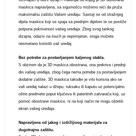
maskica napravljena, sa sigurnošću možemo reći da pruža
Za njega
Za nju
maksimalnu zaštitu Vašem uređaju. Sastoji se od stražnjeg
dijela maskice koji se spaja sa prednjim dijelom te se postiže
potpuna pokrivenost vašeg uređaja. Zbog svog tankog
dizajna, odaziv na
touch
je neprimjetan, stoga možete
nesmetano koristiti vaš uređaj.
Bez potrebe za postavljanjem kaljenog stakla.
Svijet životinja
Auto - Moto motivi
S obzirom da je 3D maskica obostrana, ona prekriva i prednji
dio vašeg uređaja, zbog čega nema potrebe za postavljanjem
dodatne zaštite. 3D maskica također je vrlo korisna ako se
vaš uređaj nalazi u džepu, ruksaku ili kaputu uz potencijalno
oštre predmete poput ključeva ili patentnih zatvarača koji, uz
pomoć obostrane maskice, ni na koji način ne mogu oštetiti
Mandale / Cvjetni
Citati & Stihovi
ekran vašeg uređaja.
motivi
Napravljena od jakog i izdržljivog materijala za
dugotrajnu zaštitu.