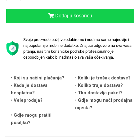
Dodaj u košaricu
Svoje proizvode pažljivo odabiremo i nudimo samo najnovije i
Love motivi
I Need Some Space
najpopularnije mobilne dodatke. Znajući odgovore na sva vaša
pitanja, naš tim korisničke podrške profesionalno je
osposobljen kako bi nadmašio sva vaša očekivanja.
Koji su načini plaćanja?
Koliki je trošak dostave?
Kada je dostava
Koliko traje dostava?
Quotes Collection
Cirkus
besplatna?
Tko dostavlja paket?
Veleprodaja?
Gdje mogu naći prodajna
mjesta?
Gdje mogu pratiti
pošiljku?