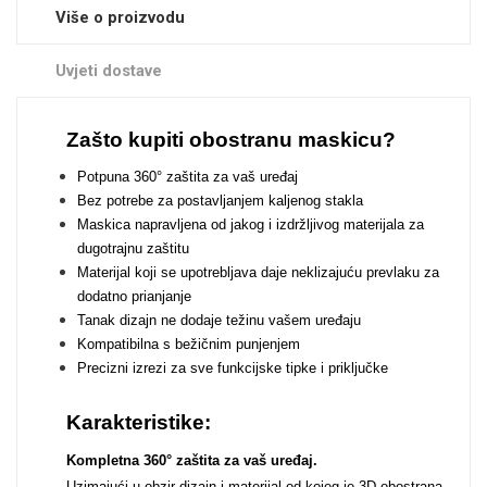
Zodiac
Halloween
Više o proizvodu
Uvjeti dostave
Zašto kupiti obostranu maskicu?
Potpuna 360° zaštita za vaš uređaj
Doodles
Apstraktni motivi
Bez potrebe za postavljanjem kaljenog stakla
Maskica napravljena od jakog i izdržljivog materijala za
dugotrajnu zaštitu
Materijal koji se upotrebljava daje neklizajuću prevlaku za
dodatno prianjanje
Tanak dizajn ne dodaje težinu vašem uređaju
Kompatibilna s bežičnim punjenjem
Monogrami
Dječji motivi
Precizni izrezi za sve funkcijske tipke i priključke
Karakteristike:
Kompletna 360° zaštita za vaš uređaj.
Uzimajući u obzir dizajn i materijal od kojeg je 3D obostrana