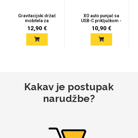
Gravitacijski držač
XO auto punjač sa
mobitela za
USB-C priključkom -
ventilaciju
25W - cr...
12,90 €
10,90 €
Mix
Kakav je postupak
narudžbe?