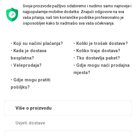
Svoje proizvode pažljivo odabiremo i nudimo samo najnovije i
najpopularnije mobilne dodatke. Znajući odgovore na sva
vaša pitanja, naš tim korisničke podrške profesionalno je
osposobljen kako bi nadmašio sva vaša očekivanja.
Love motivi
I Need Some Space
Koji su načini plaćanja?
Koliki je trošak dostave?
Kada je dostava
Koliko traje dostava?
besplatna?
Tko dostavlja paket?
Veleprodaja?
Gdje mogu naći prodajna
mjesta?
Gdje mogu pratiti
pošiljku?
Quotes Collection
Cirkus
Više o proizvodu
Uvjeti dostave