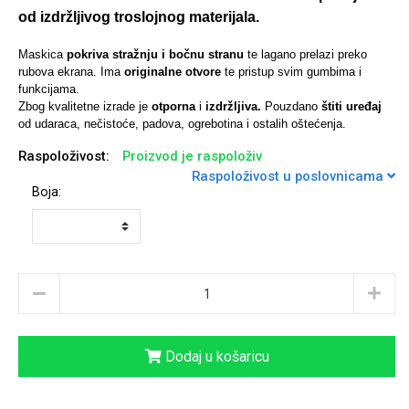
od izdržljivog troslojnog materijala.
Maskica
pokriva stražnju i bočnu stranu
te lagano prelazi preko
rubova ekrana. Ima
originalne otvore
te pristup svim gumbima i
funkcijama.
Univerzalne futrole i
Sleng
Preklopne maskice
Feel Good
Zbog kvalitetne izrade je
otporna
i
izdržljiva.
Pouzdano
štiti uređaj
maskice
od udaraca, nečistoće, padova, ogrebotina i ostalih oštećenja.
Raspoloživost:
Proizvod je raspoloživ
Raspoloživost u poslovnicama
Boja:
Životinjsko carstvo
Takeoff
Dodaj u košaricu
Svemirska kolekcija
Valentinovo