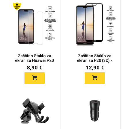
MarbleMania
Zaštitno Staklo za
Zaštitno Staklo za
ekran za Huawei P20
ekran za P20 (3D) -
Gaming motivi
Crtani filmovi
(2D) -...
(Prozir...
8,90 €
12,90 €
Sportski motivi
Obiteljski motivi