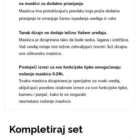
na maskici za dodatno prianjanje.
Za njega
Za nju
Maskica ima protuklizajuću prevlaku koja pruža dodatno
prianjanje te smanjuje šansu ispadanja uređaja iz ruke.
Tanak dizajn ne dodaje težinu Vašem uređaju
.
Maskica je dizajnirana tako da bude tanka, lagana i izdržljiva.
Vaš uređaj ostaje iste težine zahvaljujući novom 3u1 dizajnu
ove silikonske maskice .
Svijet životinja
Auto - Moto motivi
Postojeći izrezi za sve funkcijske tipke omogućavaju
nošenje maskice 0-24h
.
Svaka maskica dizajnirana je specijalno za svaki uređaj,
uključujući posebno istaknute izreze za sve funkcijske tipke,
kameru i punjač, kako bi se osiguralo
nesmetano nošenje maskice.
Mandale / Cvjetni
Citati & Stihovi
motivi
Kompletiraj set