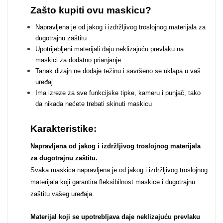
Zodiac
Halloween
Zašto kupiti ovu maskicu?
Napravljena je od jakog i izdržljivog troslojnog materijala za
dugotrajnu zaštitu
Upotrijebljeni materijali daju neklizajuću prevlaku na
maskici za dodatno prianjanje
Tanak dizajn ne dodaje težinu i savršeno se uklapa u vaš
Doodles
Apstraktni motivi
uređaj
Ima izreze za sve funkcijske tipke, kameru i punjač, tako
da nikada nećete trebati skinuti maskicu
Karakteristike:
Napravljena od jakog i izdržljivog troslojnog materijala
za dugotrajnu zaštitu.
Monogrami
Dječji motivi
Svaka maskica napravljena je od jakog i izdržljivog troslojnog
materijala koji garantira fleksibilnost maskice i dugotrajnu
zaštitu vašeg uređaja.
Materijal koji se upotrebljava daje neklizajuću prevlaku