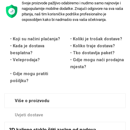
Svoje proizvode pažljivo odabiremo i nudimo samo najnovije i
najpopularnije mobilne dodatke. Znajući odgovore na sva vaša
pitanja, naš tim korisničke podrške profesionalno je
osposobljen kako bi nadmašio sva vaša očekivanja.
Koji su načini plaćanja?
Koliki je trošak dostave?
Love motivi
I Need Some Space
Kada je dostava
Koliko traje dostava?
besplatna?
Tko dostavlja paket?
Veleprodaja?
Gdje mogu naći prodajna
mjesta?
Gdje mogu pratiti
pošiljku?
Quotes Collection
Cirkus
Više o proizvodu
Uvjeti dostave
3D kaljeno staklo štiti zaslon od padova,