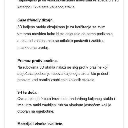
Napravljeno je od visokokvalitetnih materijala te spada u višu
kategoriju kvalitete kaljenog stakla.
Za njega
Za nju
Case friendly
dizajn.
3D kaljeno staklo dizajnirano je za korištenje sa svim
vrstama maskica kako bi se osiguralo da nema podizanja
stakla od zaslona ako se odlučite postaviti i zaštitnu
maskicu na uređaj.
Svijet životinja
Auto - Moto motivi
Premaz protiv prašine.
Na rubovima 3D stakla nalazi se sloj protiv prašine koji
sprječava podizanje rubova kaljenog stakla, što je čest
problem kod ostalih zaobljenih kaljenih stakala.
9H tvrdoća.
Ovo staklo je 9 puta tvrđe od standardnog kaljenog stakla i
Mandale / Cvjetni
Citati & Stihovi
ima ultra tanki zaobljeni rub sa visokom jasnoćom koji je
motivi
otporan na ogrebotine.
Materijali visoke kvalitete.