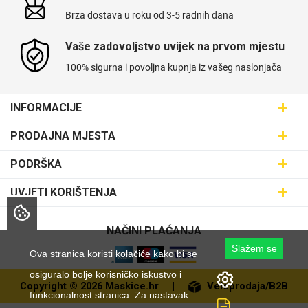
Brza dostava u roku od 3-5 radnih dana
Vaše zadovoljstvo uvijek na prvom mjestu
100% sigurna i povoljna kupnja iz vašeg naslonjača
INFORMACIJE
Maskice.hr - Web trgovina
PRODAJNA MJESTA
SVIJET MASKICA d.o.o.
Poslovnica Trešnjevka
PODRŠKA
Aleja javora 13, 10000 Zagreb
Poslovnica Dubrava
095 5555 345
Dostava
UVJETI KORIŠTENJA
prodaja@maskice.hr
Poslovnica Kvatrić
O nama
Klub vjernosti
Poslovnica Velika Gorica
Karijera u maskice.hr
NAČINI PLAĆANJA
Obrazac za jednostrani raskid ugovora
Poslovnica Karlovac
Slažem se
Postani partner
Ova stranica koristi kolačiće kako bi se
Uvjeti korištenja
Poslovnica Ilica
Zakupi franšizu
osiguralo bolje korisničko iskustvo i
Pravne napomene
Copyright © 2026 Maskice.hr
|
Veleprodaja/B2B
Poslovnica Križevci
Kontakt
funkcionalnost stranica. Za nastavak
Zaštita privatnosti