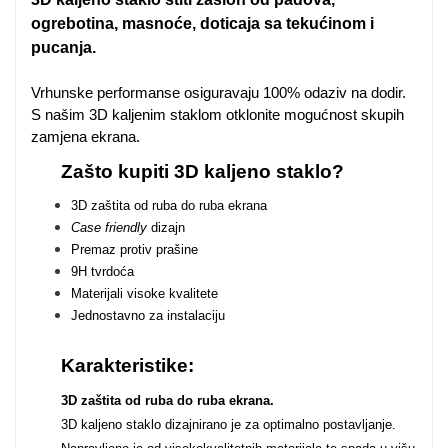
Zodiac
Halloween
ogrebotina, masnoće, doticaja sa tekućinom i
pucanja.
Vrhunske performanse osiguravaju 100% odaziv na dodir.
S našim 3D kaljenim staklom otklonite mogućnost skupih
zamjena ekrana.
Doodles
Apstraktni motivi
Zašto kupiti 3D kaljeno staklo?
3D zaštita od ruba do ruba ekrana
Case friendly
dizajn
Premaz protiv prašine
9H tvrdoća
Materijali visoke kvalitete
Jednostavno za instalaciju
Monogrami
Dječji motivi
Karakteristike:
3D zaštita od ruba do ruba ekrana.
3D kaljeno staklo dizajnirano je za optimalno postavljanje.