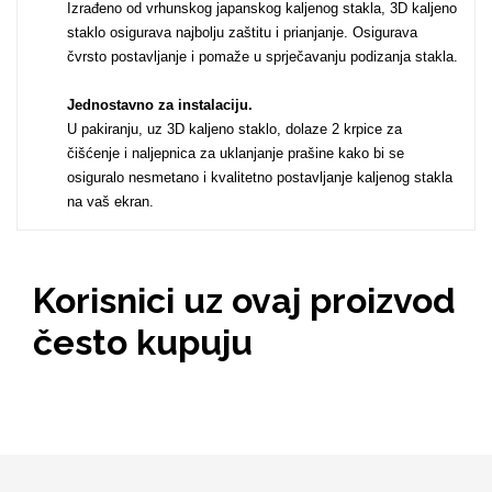
Izrađeno od vrhunskog japanskog kaljenog stakla, 3D kaljeno
staklo osigurava najbolju zaštitu i prianjanje. Osigurava
čvrsto postavljanje i pomaže u sprječavanju podizanja stakla.
MarbleMania
Jednostavno za instalaciju.
U pakiranju, uz 3D kaljeno staklo, dolaze 2 krpice za
čišćenje i naljepnica za uklanjanje prašine kako bi se
osiguralo nesmetano i kvalitetno postavljanje kaljenog stakla
na vaš ekran.
Gaming motivi
Crtani filmovi
Korisnici uz ovaj proizvod
često kupuju
Sportski motivi
Obiteljski motivi