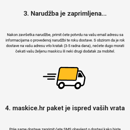
3. Narudžba je zaprimljena...
Nakon završetka narudžbe, primit ćete potvrdu na vašu email adresu sa
informacijama o provedenoj narudžbi te roku dostave. S obzirom da je rok
dostave na vašu adresu vrlo kratak (3-5 radna dana), nećete dugo morati
čekati vašu željenu maskicu ili neki drugi dodatak za mobitel.
4. maskice.hr paket je ispred vaših vrata
Prije same dostave zaprimit ćete SMS obavijest o dostavi kako biste