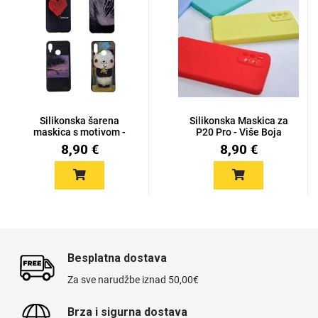
Silikonska šarena
Silikonska Maskica za
maskica s motivom -
P20 Pro - Više Boja
P20 Pro
8,90 €
8,90 €
Besplatna dostava
Za sve narudžbe iznad 50,00€
Brza i sigurna dostava