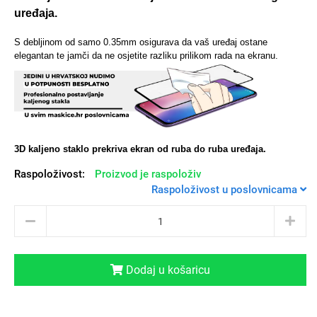
uređaja.
S debljinom od samo 0.35mm osigurava da vaš uređaj ostane
elegantan te jamči da ne osjetite razliku prilikom rada na ekranu.
Univerzalne futrole i
Sleng
Preklopne maskice
Feel Good
maskice
3D kaljeno staklo prekriva ekran od ruba do ruba uređaja.
Raspoloživost:
Proizvod je raspoloživ
Životinjsko carstvo
Takeoff
Raspoloživost u poslovnicama
Dodaj u košaricu
Svemirska kolekcija
Valentinovo