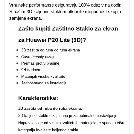
Vrhunske performanse osiguravaju 100% odaziv na dodir.
Za njega
Za nju
S našim 3D kaljenim staklom otklonite mogućnost skupih
zamjena ekrana.
Zašto kupiti Zaštitno Staklo za ekran
za Huawei P20 Lite (3D)?
3D zaštita od ruba do ruba ekrana
Case friendly
dizajn
Svijet životinja
Auto - Moto motivi
Premaz protiv prašine
9H tvrdoća
Materijali visoke kvalitete
Jednostavno za instalaciju
Karakteristike:
Mandale / Cvjetni
Citati & Stihovi
3D zaštita od ruba do ruba ekrana.
motivi
3D kaljeno staklo dizajnirano je za optimalno postavljanje.
Napravljeno je od visokokvalitetnih materijala te spada u višu
kategoriju kvalitete kaljenog stakla.