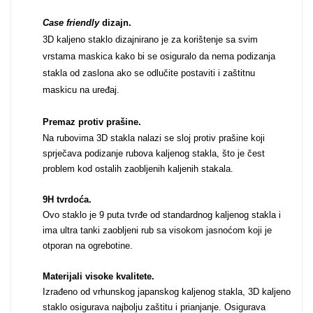
Case friendly
dizajn.
3D kaljeno staklo dizajnirano je za korištenje sa svim
MarbleMania
vrstama maskica kako bi se osiguralo da nema podizanja
stakla od zaslona ako se odlučite postaviti i zaštitnu
maskicu na uređaj.
Premaz protiv prašine.
Na rubovima 3D stakla nalazi se sloj protiv prašine koji
sprječava podizanje rubova kaljenog stakla, što je čest
Gaming motivi
Crtani filmovi
problem kod ostalih zaobljenih kaljenih stakala.
9H tvrdoća.
Ovo staklo je 9 puta tvrđe od standardnog kaljenog stakla i
ima ultra tanki zaobljeni rub sa visokom jasnoćom koji je
otporan na ogrebotine.
Sportski motivi
Obiteljski motivi
Materijali visoke kvalitete.
Izrađeno od vrhunskog japanskog kaljenog stakla, 3D kaljeno
staklo osigurava najbolju zaštitu i prianjanje. Osigurava