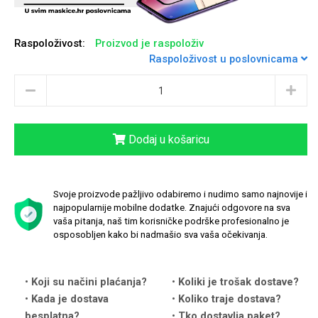
Raspoloživost:
Proizvod je raspoloživ
Raspoloživost u poslovnicama
Love motivi
I Need Some Space
Dodaj u košaricu
Svoje proizvode pažljivo odabiremo i nudimo samo najnovije i
najpopularnije mobilne dodatke. Znajući odgovore na sva
Quotes Collection
Cirkus
vaša pitanja, naš tim korisničke podrške profesionalno je
osposobljen kako bi nadmašio sva vaša očekivanja.
Koji su načini plaćanja?
Koliki je trošak dostave?
Kada je dostava
Koliko traje dostava?
besplatna?
Tko dostavlja paket?