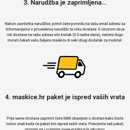
3. Narudžba je zaprimljena...
Nakon završetka narudžbe, primit ćete potvrdu na vašu email adresu sa
informacijama o provedenoj narudžbi te roku dostave. S obzirom da je
rok dostave na vašu adresu vrlo kratak (3-5 radna dana), nećete dugo
morati čekati vašu željenu maskicu ili neki drugi dodatak za mobitel.
4. maskice.hr paket je ispred vaših vrata
Prije same dostave zaprimit ćete SMS obavijest o dostavi kako biste
točno znali kada će paket biti ispred vaših vrata. Preuzmite vaš paket,
otvorite ga i ocijenite svoje maskice.hr iskustvo.