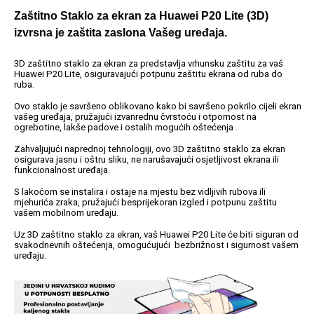
Zaštitno Staklo za ekran za Huawei P20 Lite (3D)
izvrsna je zaštita zaslona Vašeg uređaja.
3D zaštitno staklo za ekran za predstavlja vrhunsku zaštitu za vaš
Huawei P20 Lite, osiguravajući potpunu zaštitu ekrana od ruba do
Univerzalne futrole i
Sleng
Preklopne maskice
Feel Good
ruba.
maskice
Ovo staklo je savršeno oblikovano kako bi savršeno pokrilo cijeli ekran
vašeg uređaja, pružajući izvanrednu čvrstoću i otpornost na
ogrebotine, lakše padove i ostalih mogućih oštećenja .
Zahvaljujući naprednoj tehnologiji, ovo 3D zaštitno staklo za ekran
osigurava jasnu i oštru sliku, ne narušavajući osjetljivost ekrana ili
funkcionalnost uređaja.
Životinjsko carstvo
Takeoff
S lakoćom se instalira i ostaje na mjestu bez vidljivih rubova ili
mjehurića zraka, pružajući besprijekoran izgled i potpunu zaštitu
vašem mobilnom uređaju.
Uz 3D zaštitno staklo za ekran, vaš Huawei P20 Lite će biti siguran od
svakodnevnih oštećenja, omogućujući bezbrižnost i sigurnost vašem
uređaju.
Svemirska kolekcija
Valentinovo