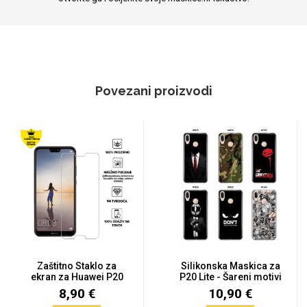
Povezani proizvodi
Zaštitno Staklo za
Silikonska Maskica za
ekran za Huawei P20
P20 Lite - Šareni motivi
Lite (2...
8,90 €
10,90 €