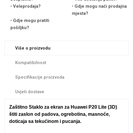
Zodiac
Halloween
Veleprodaja?
Gdje mogu naći prodajna
mjesta?
Gdje mogu pratiti
pošiljku?
Više o proizvodu
Doodles
Apstraktni motivi
Kompatibilnost
Specifikacije proizvoda
Uvjeti dostave
Monogrami
Dječji motivi
Zaštitno Staklo za ekran za Huawei P20 Lite (3D)
štiti zaslon od padova, ogrebotina, masnoće,
doticaja sa tekućinom i pucanja.