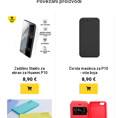
Povezani proizvodi
Zaštitno Staklo za
Čvrsta maskica za P10
ekran za Huawei P10
- više boja
(2D) -...
8,90 €
8,90 €