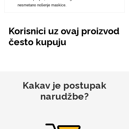
nesmetano nošenje maskice.
MarbleMania
Korisnici uz ovaj proizvod
često kupuju
Gaming motivi
Crtani filmovi
Kakav je postupak
narudžbe?
Sportski motivi
Obiteljski motivi