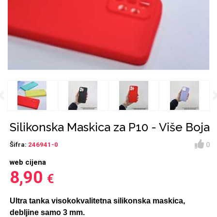
Držači za romobil
FM Transmitteri
USB kablovi
Huawei
Babe
Držači za ruku
Šaljivi motivi
HDMI kabel
HI-FI linije
Samsung
Huawei
Sony
Previous
Ostali držači
AUX kablovi
Croatos
Xiaomi
Najprodavanije - TOP
Adapteri za mobitel
Punjači za mobitel
LCD Tablet
100
Silikonska Maskica za P10 - Više Boja
0
Šifra:
246941-0
web cijena
8,90
€
Spigen maskice
Univerzalno kaljeno
Gym
Unicorn kolekcija
staklo
Ultra tanka visokokvalitetna silikonska maskica,
debljine samo 3 mm.