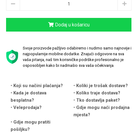
Dodaj u košaricu
Love motivi
I Need Some Space
Svoje proizvode pažljivo odabiremo i nudimo samo najnovije i
najpopularnije mobilne dodatke. Znajući odgovore na sva
vaša pitanja, naš tim korisničke podrške profesionalno je
osposobljen kako bi nadmašio sva vaša očekivanja.
Koji su načini plaćanja?
Koliki je trošak dostave?
Quotes Collection
Cirkus
Kada je dostava
Koliko traje dostava?
besplatna?
Tko dostavlja paket?
Veleprodaja?
Gdje mogu naći prodajna
mjesta?
Gdje mogu pratiti
pošiljku?