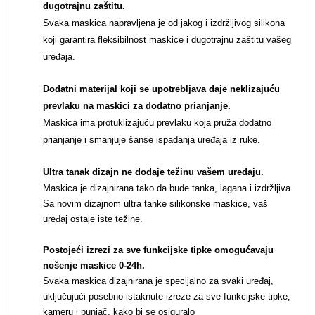
dugotrajnu zaštitu.
Svaka maskica napravljena je od jakog i izdržljivog silikona
Za njega
Za nju
koji garantira fleksibilnost maskice i dugotrajnu zaštitu vašeg
uređaja.
Dodatni materijal koji se upotrebljava daje neklizajuću
prevlaku na maskici za dodatno prianjanje.
Maskica ima protuklizajuću prevlaku koja pruža dodatno
Svijet životinja
Auto - Moto motivi
prianjanje i smanjuje šanse ispadanja uređaja iz ruke.
Ultra tanak dizajn ne dodaje težinu vašem uređaju
.
Maskica je dizajnirana tako da bude tanka, lagana i izdržljiva.
Sa novim dizajnom ultra tanke silikonske maskice, vaš
uređaj ostaje iste težine.
Mandale / Cvjetni
Citati & Stihovi
Postojeći izrezi za sve funkcijske tipke omogućavaju
motivi
nošenje maskice 0-24h
.
Svaka maskica dizajnirana je specijalno za svaki uređaj,
uključujući posebno istaknute izreze za sve funkcijske tipke,
kameru i punjač, kako bi se osiguralo