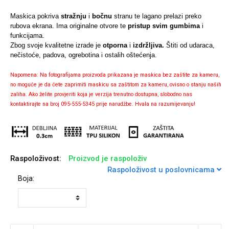
Maskica pokriva
stražnju
i
bočnu
stranu te lagano prelazi preko
rubova ekrana. Ima originalne otvore te
pristup svim gumbima
i
funkcijama.
Zbog svoje kvalitetne izrade je
otporna
i
izdržljiva.
Štiti od udaraca,
Univerzalne futrole i
Sleng
Preklopne maskice
Feel Good
nečistoće, padova, ogrebotina i ostalih oštećenja.
maskice
Napomena: Na fotografijama proizvoda prikazana je maskica bez zaštite za kameru,
no moguće je da ćete zaprimiti maskicu sa zaštitom za kameru, ovisno o stanju naših
zaliha. Ako želite provjeriti koja je verzija trenutno dostupna, slobodno nas
kontaktirajte na broj 095-555-5345 prije narudžbe. Hvala na razumijevanju!
Životinjsko carstvo
Takeoff
Raspoloživost:
Proizvod je raspoloživ
Raspoloživost u poslovnicama
Boja:
Svemirska kolekcija
Valentinovo