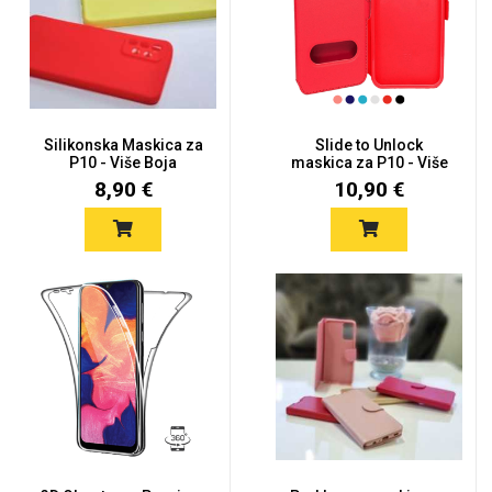
Silikonska Maskica za
Slide to Unlock
P10 - Više Boja
maskica za P10 - Više
boja
8,90 €
10,90 €