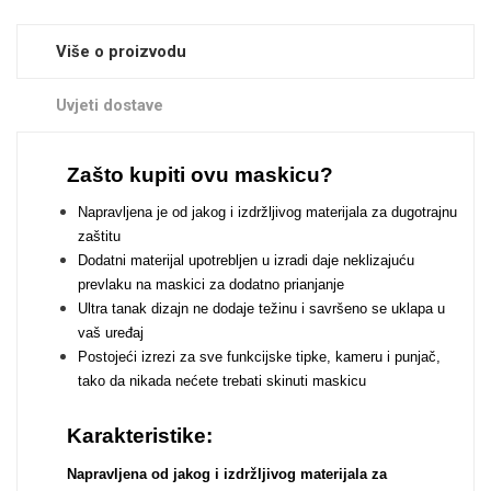
Zodiac
Halloween
Više o proizvodu
Uvjeti dostave
Zašto kupiti ovu maskicu?
Doodles
Apstraktni motivi
Napravljena je od jakog i izdržljivog materijala za dugotrajnu
zaštitu
Dodatni materijal upotrebljen u izradi daje neklizajuću
prevlaku na maskici za dodatno prianjanje
Ultra tanak dizajn ne dodaje težinu i savršeno se uklapa u
vaš uređaj
Monogrami
Dječji motivi
Postojeći izrezi za sve funkcijske tipke, kameru i punjač,
tako da nikada nećete trebati skinuti maskicu
Karakteristike:
Napravljena od jakog i izdržljivog materijala za