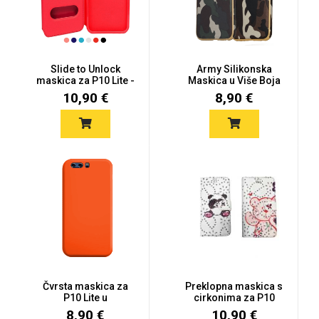
Mix
Slide to Unlock
Army Silikonska
maskica za P10 Lite -
Maskica u Više Boja
Više boj...
za P10 Lit...
10,90 €
8,90 €
Čvrsta maskica za
Preklopna maskica s
P10 Lite u
cirkonima za P10
narančastoj boji
Lite - Vi...
8,90 €
10,90 €