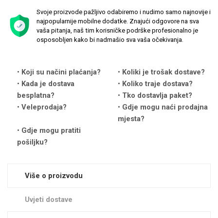
Svoje proizvode pažljivo odabiremo i nudimo samo najnovije i
najpopularnije mobilne dodatke. Znajući odgovore na sva
vaša pitanja, naš tim korisničke podrške profesionalno je
osposobljen kako bi nadmašio sva vaša očekivanja.
Love motivi
I Need Some Space
Koji su načini plaćanja?
Koliki je trošak dostave?
Kada je dostava
Koliko traje dostava?
besplatna?
Tko dostavlja paket?
Veleprodaja?
Gdje mogu naći prodajna
mjesta?
Gdje mogu pratiti
pošiljku?
Quotes Collection
Cirkus
Više o proizvodu
Uvjeti dostave