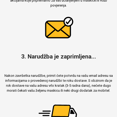
akcijama koje pripremamo za vas učlanjenjem u maskice.hr Klub
povjerenja.
3. Narudžba je zaprimljena...
Nakon završetka narudžbe, primit ćete potvrdu na vašu email adresu sa
informacijama o provedenoj narudžbi te roku dostave. S obzirom da je
rok dostave na vašu adresu vrlo kratak (3-5 radna dana), nećete dugo
morati čekati vašu željenu maskicu ili neki drugi dodatak za mobitel.