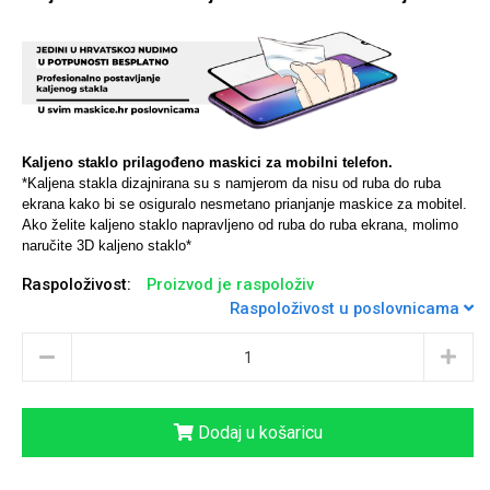
Univerzalne futrole i
Sleng
Preklopne maskice
Feel Good
maskice
Kaljeno staklo prilagođeno maskici za mobilni telefon.
*Kaljena stakla dizajnirana su s namjerom da nisu od ruba do ruba
ekrana kako bi se osiguralo nesmetano prianjanje maskice za mobitel.
Ako želite kaljeno staklo napravljeno od ruba do ruba ekrana, molimo
naručite 3D kaljeno staklo*
Raspoloživost:
Proizvod je raspoloživ
Životinjsko carstvo
Takeoff
Raspoloživost u poslovnicama
Dodaj u košaricu
Svemirska kolekcija
Valentinovo