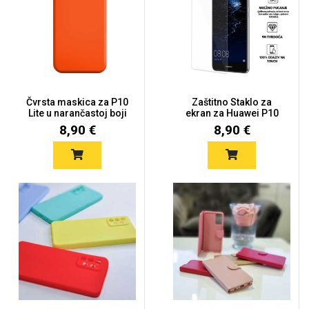
Čvrsta maskica za P10
Zaštitno Staklo za
Lite u narančastoj boji
ekran za Huawei P10
Lite (2...
8,90 €
8,90 €