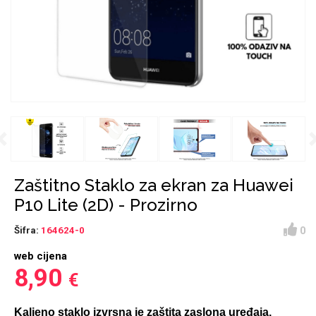
Držači za romobil
FM Transmitteri
USB kablovi
Huawei
Babe
Držači za ruku
Šaljivi motivi
HDMI kabel
HI-FI linije
Samsung
Huawei
Sony
Previous
Ostali držači
AUX kablovi
Croatos
Xiaomi
Najprodavanije - TOP
Adapteri za mobitel
Punjači za mobitel
LCD Tablet
100
Zaštitno Staklo za ekran za Huawei
P10 Lite (2D) - Prozirno
0
Šifra:
164624-0
web cijena
Spigen maskice
Univerzalno kaljeno
8,90
€
Gym
Unicorn kolekcija
staklo
Kaljeno staklo izvrsna je zaštita zaslona uređaja.