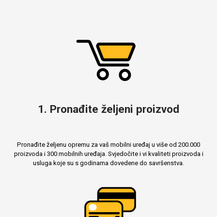
MarbleMania
Gaming motivi
Crtani filmovi
Sportski motivi
1. Pronađite željeni proizvod
Pronađite željenu opremu za vaš mobilni uređaj u više od 200.000
proizvoda i 300 mobilnih uređaja. Svjedočite i vi kvaliteti proizvoda i
usluga koje su s godinama dovedene do savršenstva.
Obiteljski motivi
Mix