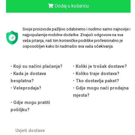
Dodaj u košaricu
Svoje proizvode pažljivo odabiremo i nudimo samo najnovije i
Love motivi
I Need Some Space
najpopularnije mobilne dodatke. Znajući odgovore na sva
vaša pitanja, naš tim korisničke podrške profesionalno je
osposobljen kako bi nadmašio sva vaša očekivanja.
Koji su načini plaćanja?
Koliki je trošak dostave?
Kada je dostava
Koliko traje dostava?
besplatna?
Tko dostavlja paket?
Quotes Collection
Cirkus
Veleprodaja?
Gdje mogu naći prodajna
mjesta?
Gdje mogu pratiti
pošiljku?
Zodiac
Halloween
Uvjeti dostave