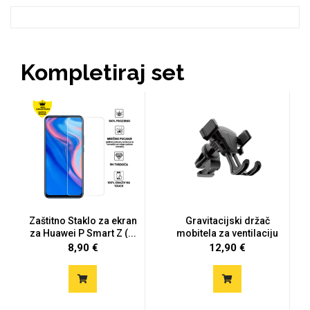
Kompletiraj set
Doodles
Apstraktni motivi
Monogrami
Dječji motivi
Zaštitno Staklo za ekran
Gravitacijski držač
za Huawei P Smart Z (...
mobitela za ventilaciju
8,90 €
12,90 €