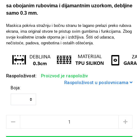
sa obojanim rubovima i dijamantnim uzorkom, debljine
samo 0.3 mm.
Sleng
Feel Good
Maskica pokriva stražnju i bočnu stranu te lagano prelazi preko rubova
ekrana, ima original otvore te pristup svim gumbima i funkcijama.
Zbog
Preklopne maskice
svoje kvalitetne izrade otporna je i izdržljiva. Štiti od udaraca,
nečistoće, padova, ogrebotina i ostalih oštećenja.
Životinjsko carstvo
Takeoff
Raspoloživost:
Proizvod je raspoloživ
Raspoloživost u poslovnicama
Boja:
Svemirska kolekcija
Valentinovo