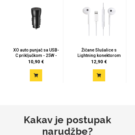
Za njega
Za nju
XO auto punjač sa USB-
Žičane Slušalice s
Svijet životinja
Auto - Moto motivi
C priključkom - 25W -
Lightning konektorom
cr...
10,90 €
12,90 €
Mandale / Cvjetni motivi
Citati & Stihovi
Kakav je postupak
narudžbe?