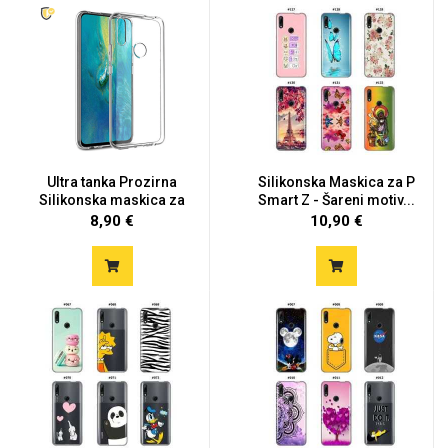
Ultra tanka Prozirna
Silikonska Maskica za P
Silikonska maskica za
Smart Z - Šareni motiv...
Hua...
8,90 €
10,90 €