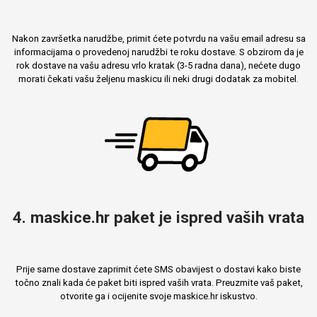
Nakon završetka narudžbe, primit ćete potvrdu na vašu email adresu sa
informacijama o provedenoj narudžbi te roku dostave. S obzirom da je
rok dostave na vašu adresu vrlo kratak (3-5 radna dana), nećete dugo
morati čekati vašu željenu maskicu ili neki drugi dodatak za mobitel.
4. maskice.hr paket je ispred vaših vrata
Prije same dostave zaprimit ćete SMS obavijest o dostavi kako biste
točno znali kada će paket biti ispred vaših vrata. Preuzmite vaš paket,
otvorite ga i ocijenite svoje maskice.hr iskustvo.