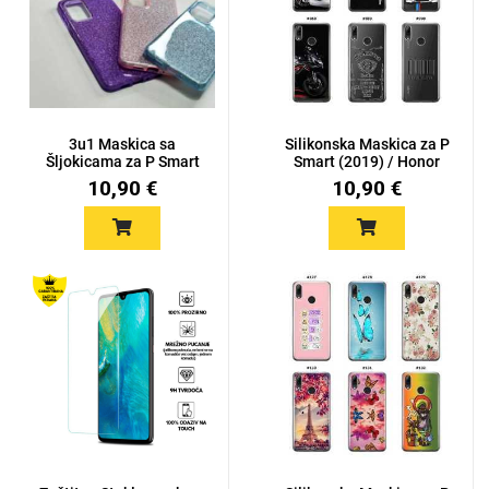
3u1 Maskica sa
Silikonska Maskica za P
Šljokicama za P Smart
Smart (2019) / Honor
(2019) /...
1...
10,90 €
10,90 €