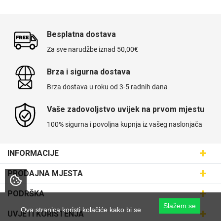
Besplatna dostava
Za sve narudžbe iznad 50,00€
Brza i sigurna dostava
Brza dostava u roku od 3-5 radnih dana
Vaše zadovoljstvo uvijek na prvom mjestu
100% sigurna i povoljna kupnja iz vašeg naslonjača
INFORMACIJE
Maskice.hr - Web trgovina
PRODAJNA MJESTA
SVIJET MASKICA d.o.o.
Poslovnica Trešnjevka
PODRŠKA
Aleja javora 13, 10000 Zagreb
Poslovnica Dubrava
Slažem se
095 5555 345
Dostava
Ova stranica koristi kolačiće kako bi se
UVJETI KORIŠTENJA
prodaja@maskice.hr
Poslovnica Kvatrić