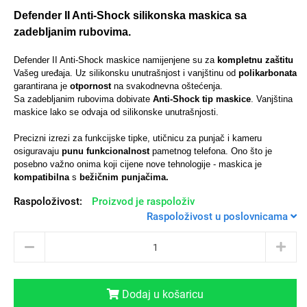
Defender II Anti-Shock silikonska maskica sa
zadebljanim rubovima.
Defender II Anti-Shock maskice namijenjene su za
kompletnu zaštitu
Univerzalne futrole i
Sleng
Preklopne maskice
Feel Good
Vašeg uređaja. Uz silikonsku unutrašnjost i vanjštinu od
polikarbonata
garantirana je
otpornost
na svakodnevna oštećenja.
maskice
Sa zadebljanim rubovima dobivate
Anti-Shock tip maskice
.
Vanjština
maskice lako se odvaja od silikonske unutrašnjosti.
Precizni izrezi za funkcijske tipke, utičnicu za punjač i kameru
osiguravaju
punu funkcionalnost
pametnog telefona. Ono što je
posebno važno onima koji cijene nove tehnologije - maskica je
kompatibilna
s
bežičnim punjačima.
Životinjsko carstvo
Takeoff
Raspoloživost:
Proizvod je raspoloživ
Raspoloživost u poslovnicama
Svemirska kolekcija
Valentinovo
Dodaj u košaricu