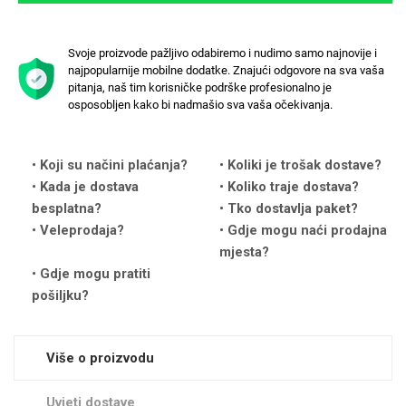
Svoje proizvode pažljivo odabiremo i nudimo samo najnovije i
najpopularnije mobilne dodatke. Znajući odgovore na sva vaša
pitanja, naš tim korisničke podrške profesionalno je
osposobljen kako bi nadmašio sva vaša očekivanja.
Love motivi
I Need Some Space
Koji su načini plaćanja?
Koliki je trošak dostave?
Kada je dostava
Koliko traje dostava?
besplatna?
Tko dostavlja paket?
Veleprodaja?
Gdje mogu naći prodajna
mjesta?
Quotes Collection
Cirkus
Gdje mogu pratiti
pošiljku?
Više o proizvodu
Uvjeti dostave