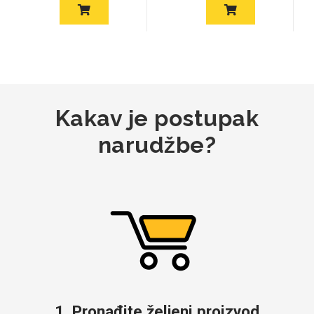
MarbleMania
Kakav je postupak
narudžbe?
Gaming motivi
Crtani filmovi
Sportski motivi
Obiteljski motivi
1. Pronađite željeni proizvod