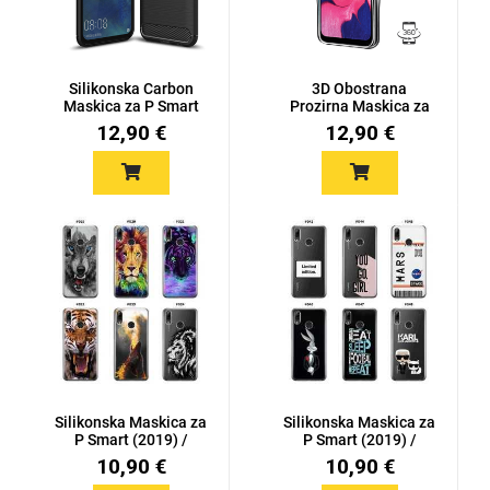
Za njega
Za nju
Silikonska Carbon
3D Obostrana
Maskica za P Smart
Prozirna Maskica za
(2019) /...
P Smart (2019...
12,90 €
12,90 €
Svijet životinja
Auto - Moto motivi
Mandale / Cvjetni
Citati & Stihovi
motivi
Silikonska Maskica za
Silikonska Maskica za
P Smart (2019) /
P Smart (2019) /
Honor 1...
Honor 1...
10,90 €
10,90 €