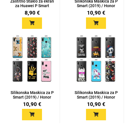
Zaštitno Staklo za ekran
Silikonska Maskica za P
za Huawei P Smart
Smart (2019) / Honor
(20...
1...
8,90 €
10,90 €
Silikonska Maskica za P
Silikonska Maskica za P
Smart (2019) / Honor
Smart (2019) / Honor
1...
1...
10,90 €
10,90 €