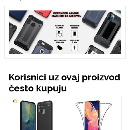
Zodiac
Halloween
Doodles
Apstraktni motivi
Korisnici uz ovaj proizvod
često kupuju
Monogrami
Dječji motivi