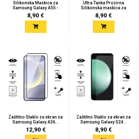
Silikonska Maskica za
Ultra Tanka Prozirna
Samsung Galaxy A55 -
Silikonska maskica za
Viš...
iPh...
8,90 €
8,90 €
Univerzalne futrole i
Sleng
Preklopne maskice
Feel Good
maskice
Životinjsko carstvo
Takeoff
Zaštitno Staklo za ekran za
Zaštitno Staklo za ekran za
Samsung Galaxy A36...
Samsung Galaxy S24...
12,90 €
8,90 €
Svemirska kolekcija
Valentinovo