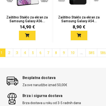
Zaštitno Staklo za ekran za
Zaštitno Staklo za ekran za
Samsung Galaxy A56...
Samsung Galaxy A54...
14,90 €
8,90 €
1
2
3
4
5
6
7
8
9
10
...
585
586
Besplatna dostava
Za sve narudžbe iznad 50,00€
Brza i sigurna dostava
Brza dostava u roku od 3-5 radnih dana