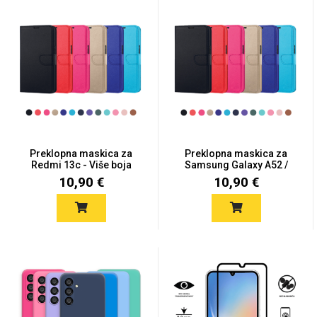
Zodiac
Halloween
Doodles
Apstraktni motivi
Preklopna maskica za
Preklopna maskica za
Redmi 13c - Više boja
Samsung Galaxy A52 /
A52...
10,90 €
10,90 €
Monogrami
Dječji motivi