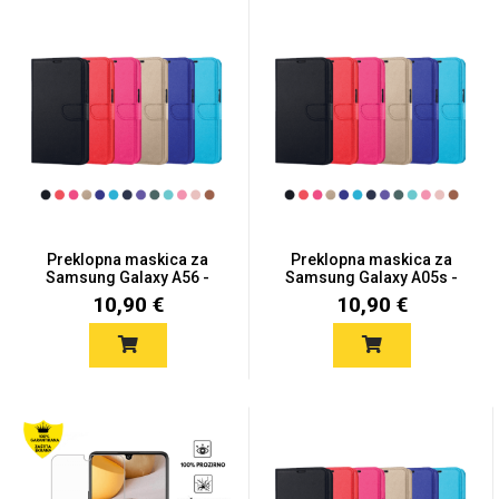
Preklopna maskica za
Preklopna maskica za
Samsung Galaxy A56 -
Samsung Galaxy A05s -
Više...
Viš...
10,90 €
10,90 €