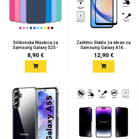
Za njega
Za nju
Silikonska Maskica za
Zaštitno Staklo za ekran za
Samsung Galaxy S25 -
Samsung Galaxy A16...
Viš...
8,90 €
12,90 €
Svijet životinja
Auto - Moto motivi
Mandale / Cvjetni
Citati & Stihovi
motivi