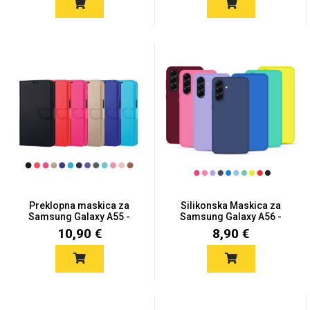
Love motivi
I Need Some Space
Quotes Collection
Cirkus
Preklopna maskica za
Silikonska Maskica za
Samsung Galaxy A55 -
Samsung Galaxy A56 -
Više...
Viš...
10,90 €
8,90 €