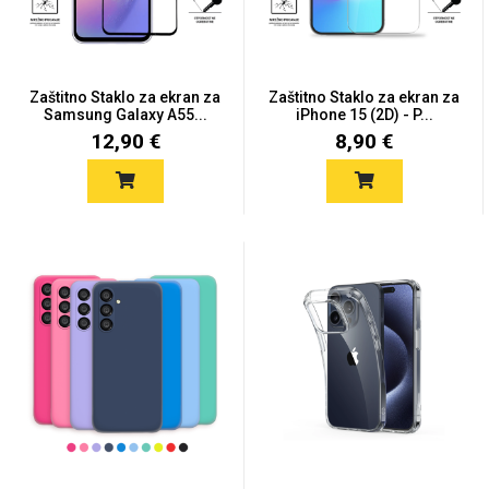
Držači za romobil
FM Transmitteri
USB kablovi
Huawei
Babe
Držači za ruku
Šaljivi motivi
HDMI kabel
HI-FI linije
Samsung
Huawei
Sony
Zaštitno Staklo za ekran za
Zaštitno Staklo za ekran za
Samsung Galaxy A55...
iPhone 15 (2D) - P...
12,90 €
8,90 €
Ostali držači
AUX kablovi
Croatos
Xiaomi
Najprodavanije - TOP
Adapteri za mobitel
Punjači za mobitel
LCD Tablet
100
Spigen maskice
Univerzalno kaljeno
Gym
Unicorn kolekcija
staklo