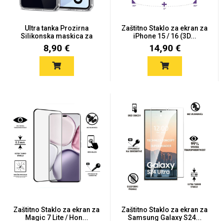
Ultra tanka Prozirna
Zaštitno Staklo za ekran za
MarbleMania
Silikonska maskica za
iPhone 15 / 16 (3D...
Sam...
8,90 €
14,90 €
Gaming motivi
Crtani filmovi
Sportski motivi
Obiteljski motivi
Zaštitno Staklo za ekran za
Zaštitno Staklo za ekran za
Magic 7 Lite / Hon...
Samsung Galaxy S24...