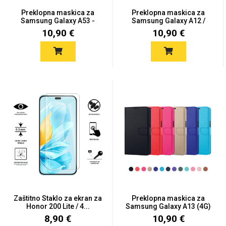
Preklopna maskica za
Preklopna maskica za
Samsung Galaxy A53 -
Samsung Galaxy A12 /
Više...
M12...
10,90 €
10,90 €
Zaštitno Staklo za ekran za
Preklopna maskica za
Honor 200 Lite / 4...
Samsung Galaxy A13 (4G)
-...
8,90 €
10,90 €