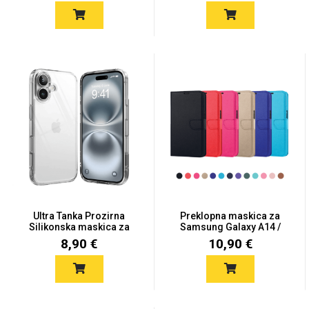
Ultra Tanka Prozirna
Preklopna maskica za
Silikonska maskica za
Samsung Galaxy A14 /
iPh...
A14...
8,90 €
10,90 €