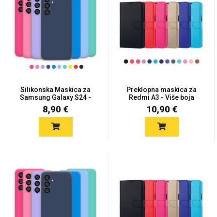
Silikonska Maskica za
Preklopna maskica za
Samsung Galaxy S24 -
Redmi A3 - Više boja
Viš...
8,90 €
10,90 €