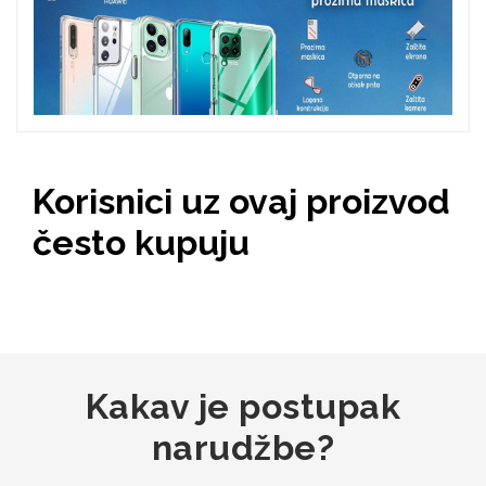
Zodiac
Halloween
Doodles
Apstraktni motivi
Korisnici uz ovaj proizvod
često kupuju
Monogrami
Dječji motivi
Kakav je postupak
narudžbe?