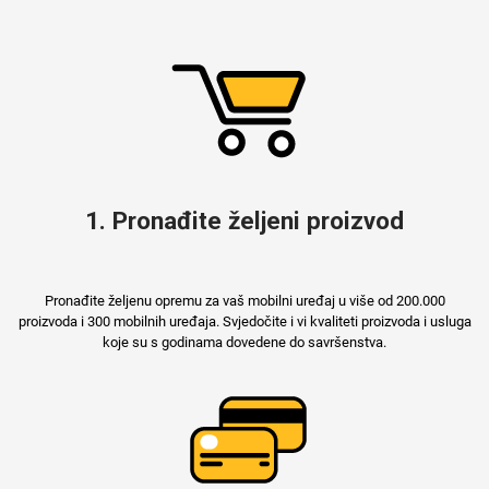
Za njega
Za nju
Svijet životinja
Auto - Moto motivi
1. Pronađite željeni proizvod
Pronađite željenu opremu za vaš mobilni uređaj u više od 200.000
proizvoda i 300 mobilnih uređaja. Svjedočite i vi kvaliteti proizvoda i usluga
koje su s godinama dovedene do savršenstva.
Mandale / Cvjetni
Citati & Stihovi
motivi