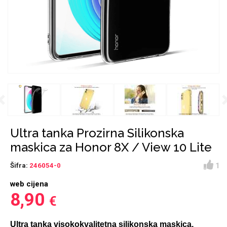
Držači za romobil
FM Transmitteri
USB kablovi
Huawei
Babe
Držači za ruku
Šaljivi motivi
HDMI kabel
HI-FI linije
Samsung
Huawei
Sony
Previous
Ostali držači
AUX kablovi
Croatos
Xiaomi
Najprodavanije - TOP
Adapteri za mobitel
Punjači za mobitel
LCD Tablet
100
Ultra tanka Prozirna Silikonska
maskica za Honor 8X / View 10 Lite
1
Šifra:
246054-0
web cijena
Spigen maskice
Univerzalno kaljeno
8,90
€
Gym
Unicorn kolekcija
staklo
Ultra tanka visokokvalitetna silikonska maskica,