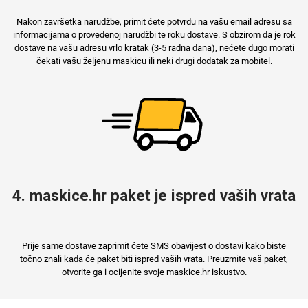
Nakon završetka narudžbe, primit ćete potvrdu na vašu email adresu sa
informacijama o provedenoj narudžbi te roku dostave. S obzirom da je rok
dostave na vašu adresu vrlo kratak (3-5 radna dana), nećete dugo morati
čekati vašu željenu maskicu ili neki drugi dodatak za mobitel.
Mix
4. maskice.hr paket je ispred vaših vrata
Prije same dostave zaprimit ćete SMS obavijest o dostavi kako biste
točno znali kada će paket biti ispred vaših vrata. Preuzmite vaš paket,
otvorite ga i ocijenite svoje maskice.hr iskustvo.