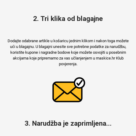
2. Tri klika od blagajne
MarbleMania
Dodajte odabrane artikle u košaricu jednim klikom i nakon toga možete
ući u blagajnu. U blagajni unesite sve potrebne podatke za narudžbu,
koristite kupone i nagradne bodove koje možete osvojiti u posebnim
akcijama koje pripremamo za vas učlanjenjem u maskice.hr Klub
povjerenja.
Gaming motivi
Crtani filmovi
Sportski motivi
Obiteljski motivi
3. Narudžba je zaprimljena...