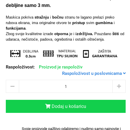
debljine samo 3 mm.
Maskica pokriva
stražnju
i
bočnu
stranu te lagano prelazi preko
rubova ekrana, ima originalne otvore te
pristup
svim
gumbima
i
funkcijama
.
Univerzalne futrole i
Sleng
Preklopne maskice
Feel Good
Zbog svoje kvalitetne izrade
otporna
je i
izdržljiva.
Pouzdano
štiti
od
maskice
udaraca, nečistoće, padova, ogrebotina i ostalih oštećenja.
Raspoloživost:
Proizvod je raspoloživ
Raspoloživost u poslovnicama
Životinjsko carstvo
Takeoff
Dodaj u košaricu
Svemirska kolekcija
Valentinovo
Svoje proizvode pažljivo odabiremo i nudimo samo najnovije i