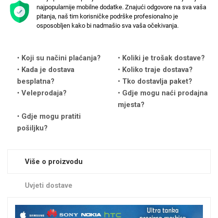
najpopularnije mobilne dodatke. Znajući odgovore na sva vaša
pitanja, naš tim korisničke podrške profesionalno je
osposobljen kako bi nadmašio sva vaša očekivanja.
Koji su načini plaćanja?
Koliki je trošak dostave?
Love motivi
I Need Some Space
Kada je dostava
Koliko traje dostava?
besplatna?
Tko dostavlja paket?
Veleprodaja?
Gdje mogu naći prodajna
mjesta?
Gdje mogu pratiti
pošiljku?
Quotes Collection
Cirkus
Više o proizvodu
Uvjeti dostave