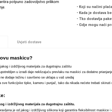
antira potpuno zadovoljstvo prilikom
Koji su načini plać
nje.
Kada je dostava be
Tko dostavlja pake
Gdje mogu naći pr
Uvjeti dostave
i ovu maskicu?
jakog i izdržljivog materijala za dugotrajnu zaštitu
 upotrebljen u izradi daje neklizajuću prevlaku na maskici za dodatno prianj
n ne dodaje težinu i savršeno se uklapa u vaš uređaj
za sve funkcijske tipke, kameru i punjač, tako da nikada nećete trebati skinut
ke:
og i izdržljivog materijala za dugotrajnu zaštitu.
ljena je od jakog i izdržljivog silikona koji garantira fleksibilnost maskice i