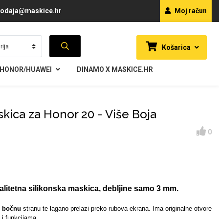
odaja@maskice.hr
Moj račun
Košarica
HONOR/HUAWEI
DINAMO X MASKICE.HR
skica za Honor 20 - Više Boja
0
alitetna silikonska maskica, debljine samo 3 mm.
i
bočnu
stranu te lagano prelazi preko rubova ekrana. Ima originalne otvore
i funkcijama.