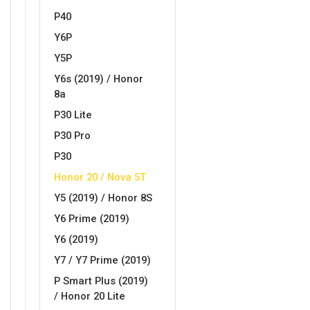
P40
MarbleMania
Gaming motivi
Y6P
Y5P
Y6s (2019) / Honor
8a
P30 Lite
P30 Pro
Crtani filmovi
Sportski motivi
P30
Honor 20 / Nova 5T
Y5 (2019) / Honor 8S
Y6 Prime (2019)
Y6 (2019)
Obiteljski motivi
Mix
Y7 / Y7 Prime (2019)
P Smart Plus (2019)
/ Honor 20 Lite