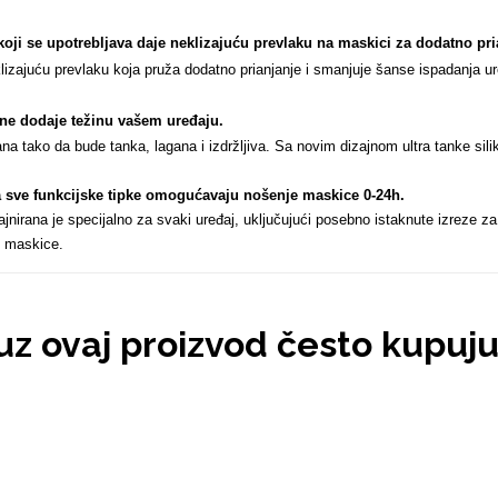
koji se upotrebljava daje neklizajuću prevlaku na maskici za dodatno pri
izajuću prevlaku koja pruža dodatno prianjanje i smanjuje šanse ispadanja ur
n ne dodaje težinu vašem uređaju
.
ana tako da bude tanka, lagana i izdržljiva. Sa novim dizajnom ultra tanke sil
za sve funkcijske tipke omogućavaju nošenje maskice 0-24h
.
nirana je specijalno za svaki uređaj, uključujući posebno istaknute izreze za
 maskice.
 uz ovaj proizvod često kupuj