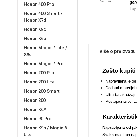
gar
Honor 400 Pro
kup
Honor 400 Smart /
Honor X7d
Sleng
Feel Good
Honor X8c
Preklopne maskice
Honor X6c
Honor Magic 7 Lite /
Više o proizvodu
X9c
Honor Magic 7 Pro
Zašto kupit
Honor 200 Pro
Životinjsko carstvo
Takeoff
Napravljena je od 
Honor 200 Lite
Dodatni materijal
Honor 200 Smart
Ultra tanak dizaj
Honor 200
Postojeći izrezi 
Honor X6A
Karakteristi
Honor 90 Pro
Svemirska kolekcija
Valentinovo
Honor X9b / Magic 6
Napravljena od jak
Lite
Svaka maskica naprav