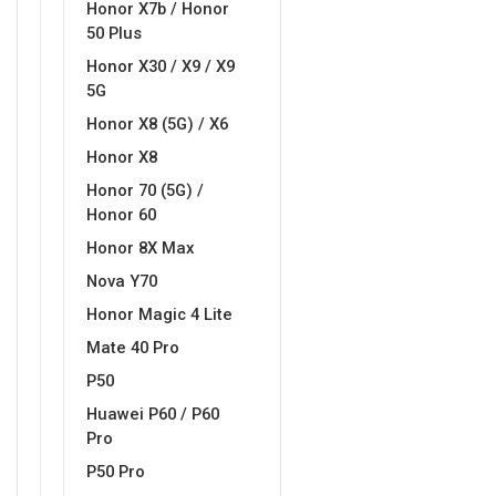
Honor X7b / Honor
50 Plus
Honor X30 / X9 / X9
5G
Honor X8 (5G) / X6
Doodles
Apstraktni motivi
Honor X8
Honor 70 (5G) /
Honor 60
Honor 8X Max
Nova Y70
Honor Magic 4 Lite
Monogrami
Dječji motivi
Mate 40 Pro
P50
Huawei P60 / P60
Pro
P50 Pro