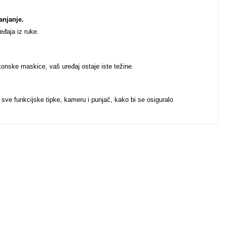
anjanje.
eđaja iz ruke.
ikonske maskice, vaš uređaj ostaje iste težine.
 sve funkcijske tipke, kameru i punjač, kako bi se osiguralo
u