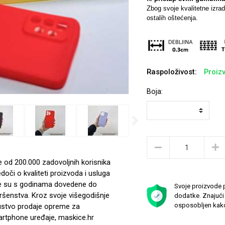
Zbog svoje kvalitetne izra
ostalih oštećenja.
Raspoloživost:
Proizv
Boja:
Next
e od 200.000 zadovoljnih korisnika
edoči o kvaliteti proizvoda i usluga
e su s godinama dovedene do
Svoje proizvode p
ršenstva. Kroz svoje višegodišnje
dodatke. Znajući 
osposobljen kako
ustvo prodaje opreme za
rtphone uređaje, maskice.hr