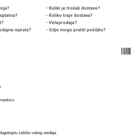
anja?
Koliki je trošak dostave?
splatna?
Koliko traje dostava?
t?
Veleprodaja?
odajna mjesta?
Gdje mogu pratiti pošiljku?
anje
i maskicu
 dugotrajnu zaštitu vašeg uređaja.