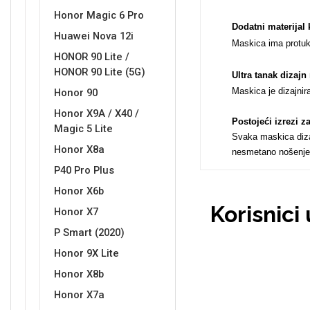
Honor Magic 6 Pro
Dodatni materijal 
Huawei Nova 12i
Maskica ima protukl
HONOR 90 Lite /
HONOR 90 Lite (5G)
Ultra tanak dizaj
Love motivi
I Need Some Space
Maskica je dizajnir
Honor 90
Honor X9A / X40 /
Postojeći izrezi 
Magic 5 Lite
Svaka maskica dizaj
Honor X8a
nesmetano nošenje
P40 Pro Plus
Quotes Collection
Cirkus
Honor X6b
Korisnici
Honor X7
P Smart (2020)
Honor 9X Lite
Honor X8b
Honor X7a
Zodiac
Halloween