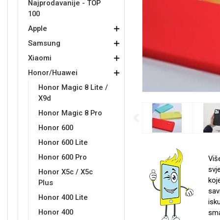
Najprodavanije - TOP
100
Držači za romobil
FM Transmitteri
USB kablovi
Samsung
Samsung
Babe
Držači za ruku
Šaljivi motivi
HDMI kabel
HI-FI linije
Huawei
Xiaomi
Apple
Samsung
Xiaomi
Honor/Huawei
Honor Magic 8 Lite /
X9d
Punjači za mobitel
Ostali držači
AUX kablovi
Croatos
Sony
Najprodavanije - TOP 100
Adapteri za mobitel
Spigen maskice
LCD Tablet
Honor Magic 8 Pro
Previous
Honor 600
Honor 600 Lite
Honor 600 Pro
Viš
svj
Honor X5c / X5c
koj
Univerzalno kaljeno staklo
Plus
Gym
Univerzalne futrole i
Unicorn kolekcija
sav
maskice
Honor 400 Lite
isk
Honor 400
sma