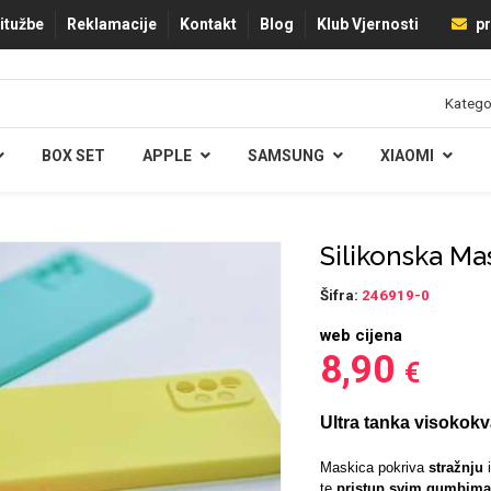
ritužbe
Reklamacije
Kontakt
Blog
Klub Vjernosti
pr
BOX SET
APPLE
SAMSUNG
XIAOMI
Silikonska Ma
Šifra:
246919-0
web cijena
8,90
€
Ultra tanka visokokv
Maskica pokriva
stražnju
te
pristup svim gumbima