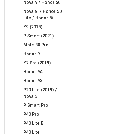
Nova 9 / Honor 50
Za njega
Za nju
Nova 8i / Honor 50
Lite / Honor 8i
Y9 (2018)
P Smart (2021)
Mate 30 Pro
Svijet životinja
Auto - Moto motivi
Honor 9
Y7 Pro (2019)
Honor 9A
Honor 9X
P20 Lite (2019) /
Nova 5i
Mandale / Cvjetni motivi
Citati & Stihovi
P Smart Pro
P40 Pro
P40 Lite E
P40 Lite