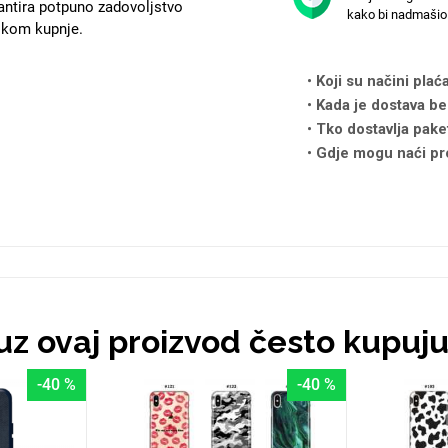
antira potpuno zadovoljstvo
kako bi nadmašio 
likom kupnje.
Koji su načini plać
Kada je dostava be
Tko dostavlja pake
Gdje mogu naći pr
 uz ovaj proizvod često kupuj
-40 %
-40 %