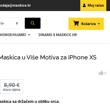
odaja@maskice.hr
Moj račun
Košarica
HONOR/HUAWEI
DINAMO X MASKICE.HR
askica u Više Motiva za iPhone XS
0
8,90 €
stara cijena
askica sa držačem u obliku srca.