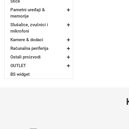
Stick
Za njega
Za nju
Pametni uređaji &
memorije
Slušalice, zvučnici i
mikrofoni
Kamere & dodaci
Računalna periferija
Svijet životinja
Auto - Moto motivi
Ostali proizvodi
OUTLET
BS widget
Mandale / Cvjetni motivi
Citati & Stihovi