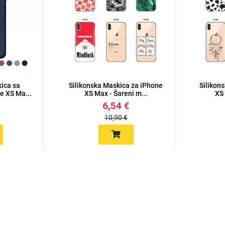
kica sa
Silikonska Maskica za iPhone
Silikon
e XS Ma...
XS Max - Šareni m...
XS 
6,54 €
10,90 €