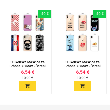
-40 %
-40 %
Silikonska Maskica za
Silikonska Maskica za
iPhone XS Max - Šareni
iPhone XS Max - Šareni
m...
m...
6,54 €
6,54 €
10,90 €
10,90 €