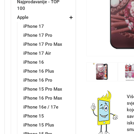
Najprodavanije - TOP
100
Držači za romobil
FM Transmitteri
USB kablovi
Samsung
Samsung
Babe
Držači za ruku
Šaljivi motivi
HDMI kabel
HI-FI linije
Huawei
Xiaomi
Apple
iPhone 17
iPhone 17 Pro
iPhone 17 Pro Max
iPhone 17 Air
iPhone 16
Punjači za mobitel
Ostali držači
AUX kablovi
Croatos
Sony
Najprodavanije - TOP 100
Adapteri za mobitel
Spigen maskice
LCD Tablet
iPhone 16 Plus
iPhone 16 Pro
iPhone 15 Pro Max
Viš
iPhone 16 Pro Max
svj
iPhone 16e / 17e
koj
Univerzalno kaljeno staklo
Gym
Univerzalne futrole i
Unicorn kolekcija
iPhone 15
sav
maskice
isk
iPhone 15 Plus
sma