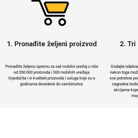
MarbleMania
Gaming motivi
1. Pronađite željeni proizvod
2. Tri
Crtani filmovi
Sportski motivi
Pronađite željenu opremu za vaš mobilni uređaj u više
Dodajte odabran
od 200.000 proizvoda i 300 mobilnih uređaja.
nakon toga možet
Svjedočite i vi kvaliteti proizvoda i usluga koje su s
sve potrebne pod
godinama dovedene do savršenstva.
nagradne bodov
akcijama koje
mas
Obiteljski motivi
Mix