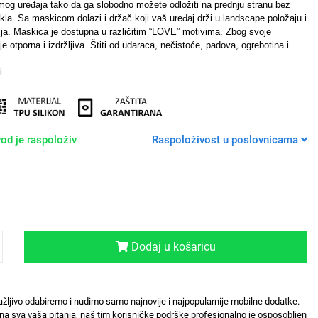
og uređaja tako da ga slobodno možete odložiti na prednju stranu bez
kla. Sa maskicom dolazi i držač koji vaš uređaj drži u landscape položaju i
ija. Maskica je dostupna u različitim “LOVE” motivima.
Zbog svoje
e otporna i izdržljiva. Štiti od udaraca, nečistoće, padova, ogrebotina i
i.
od je raspoloživ
Raspoloživost u poslovnicama
Dodaj u košaricu
ažljivo odabiremo i nudimo samo najnovije i najpopularnije mobilne dodatke.
na sva vaša pitanja, naš tim korisničke podrške profesionalno je osposobljen