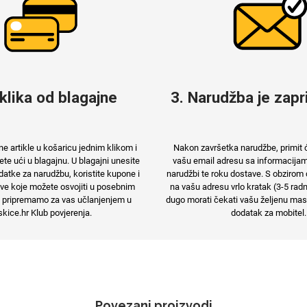
 klika od blagajne
3. Narudžba je zapri
e artikle u košaricu jednim klikom i
Nakon završetka narudžbe, primit 
e ući u blagajnu. U blagajni unesite
vašu email adresu sa informacija
atke za narudžbu, koristite kupone i
narudžbi te roku dostave. S obzirom 
e koje možete osvojiti u posebnim
na vašu adresu vrlo kratak (3-5 rad
 pripremamo za vas učlanjenjem u
dugo morati čekati vašu željenu maski
kice.hr Klub povjerenja.
dodatak za mobitel.
Povezani proizvodi