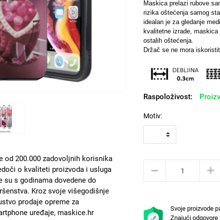
Maskica prelazi rubove sam
rizika oštećenja samog sta
idealan je za gledanje med
kvalitetne izrade, maskica j
ostalih oštećenja.
Držač se ne mora iskoristit
Raspoloživost:
Proizv
Motiv:
e od 200.000 zadovoljnih korisnika
edoči o kvaliteti proizvoda i usluga
e su s godinama dovedene do
ršenstva. Kroz svoje višegodišnje
ustvo prodaje opreme za
Svoje proizvode p
rtphone uređaje, maskice.hr
Znajući odgovore 