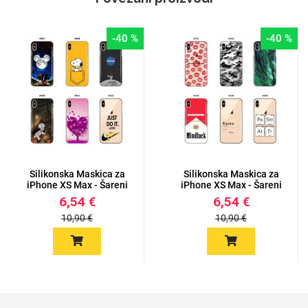
-40 %
-40 %
Silikonska Maskica za
Silikonska Maskica za
iPhone XS Max - Šareni
iPhone XS Max - Šareni
m...
m...
6,54 €
6,54 €
10,90 €
10,90 €