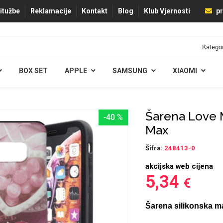
ritužbe
Reklamacije
Kontakt
Blog
Klub Vjernosti
pr
BOX SET
APPLE
SAMSUNG
XIAOMI
Šarena Love M
-40 %
Max
Šifra:
248413-0
akcijska web cijena
5,34
€
Šarena silikonska m