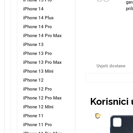
iPhone 15 Pro
gar
pri
iPhone 14
iPhone 14 Plus
Sleng
Feel Good
iPhone 14 Pro
Preklopne maskice
iPhone 14 Pro Max
iPhone 13
iPhone 13 Pro
iPhone 13 Pro Max
Uvjeti dostave
iPhone 13 Mini
Životinjsko carstvo
Takeoff
iPhone 12
iPhone 12 Pro
iPhone 12 Pro Max
Korisnici
iPhone 12 Mini
iPhone 11
Svemirska kolekcija
Valentinovo
iPhone 11 Pro