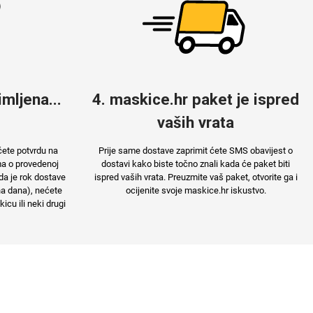
mljena...
4. maskice.hr paket je ispred
vaših vrata
ćete potvrdu na
Prije same dostave zaprimit ćete SMS obavijest o
ma o provedenoj
dostavi kako biste točno znali kada će paket biti
da je rok dostave
ispred vaših vrata. Preuzmite vaš paket, otvorite ga i
na dana), nećete
ocijenite svoje maskice.hr iskustvo.
cu ili neki drugi