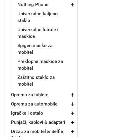
Nothing Phone
Univerzalno kaljeno
staklo
Univerzalne futrole i
maskice
Doodles
Apstraktni motivi
Spigen maske za
mobitel
Preklopne maskice za
mobitel
Zaštitno staklo za
mobitel
Monogrami
Dječji motivi
Oprema za tablete
Oprema za automobile
Igračke i ostalo
Punjači, kablovi & adapteri
Držač za mobitel & Selfie