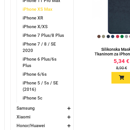
iPhone 11 Pro Max
iPhone XS Max
iPhone XR
iPhone X/XS
Love motivi
I Need Some Space
iPhone 7 Plus/8 Plus
iPhone 7 / 8 / SE
Silikonska Mas
2020
Tkaninom za iPhon
iPhone 6 Plus/6s
5,34 €
Plus
8,90 €
iPhone 6/6s
Quotes Collection
Cirkus
iPhone 5 / 5s / SE
(2016)
iPhone 5c
Samsung
Xiaomi
Zodiac
Halloween
Honor/Huawei