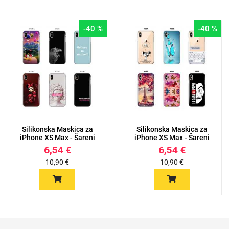
-40 %
-40 %
Silikonska Maskica za
Silikonska Maskica za
iPhone XS Max - Šareni
iPhone XS Max - Šareni
m...
m...
6,54 €
6,54 €
10,90 €
10,90 €