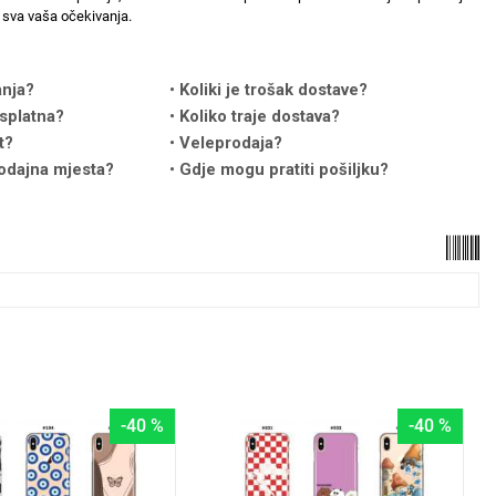
sva vaša očekivanja.
anja?
Koliki je trošak dostave?
splatna?
Koliko traje dostava?
t?
Veleprodaja?
odajna mjesta?
Gdje mogu pratiti pošiljku?
u
-40 %
-40 %